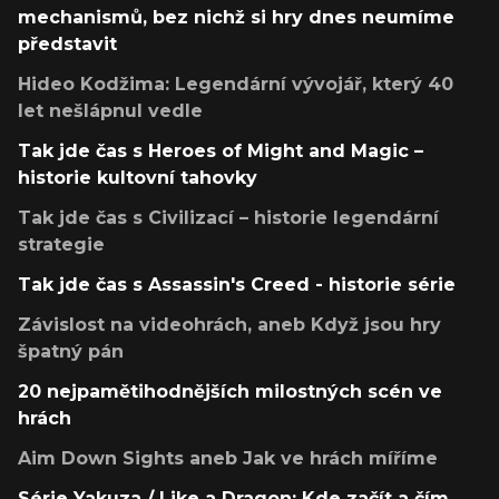
mechanismů, bez nichž si hry dnes neumíme
představit
Hideo Kodžima: Legendární vývojář, který 40
let nešlápnul vedle
Tak jde čas s Heroes of Might and Magic –
historie kultovní tahovky
Tak jde čas s Civilizací – historie legendární
strategie
Tak jde čas s Assassin's Creed - historie série
Závislost na videohrách, aneb Když jsou hry
špatný pán
20 nejpamětihodnějších milostných scén ve
hrách
Aim Down Sights aneb Jak ve hrách míříme
Série Yakuza / Like a Dragon: Kde začít a čím