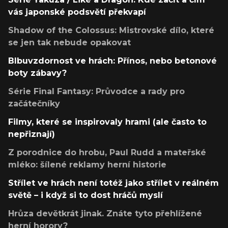
vás japonské podsvětí překvapí
Shadow of the Colossus: Mistrovské dílo, které
se jen tak nebude opakovat
Blbuvzdornost ve hrách: Přínos, nebo betonové
boty zábavy?
Série Final Fantasy: Průvodce a rady pro
začátečníky
Filmy, které se inspirovaly hrami (ale často to
nepřiznají)
Z porodnice do hrobu, Paul Rudd a mateřské
mléko: šílené reklamy herní historie
Střílet ve hrách není totéž jako střílet v reálném
světě – i když si to dost hráčů myslí
Hrůza devětkrát jinak. Znáte tyto přehlížené
herní horory?