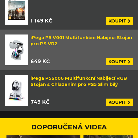
1 149 KČ
KOUPIT
iPega P5 V001 Multifunkční Nabíjecí Stojan
pro PS VR2
649 KČ
KOUPIT
iPega P5S006 Multifunkční Nabíjecí RGB
Stojan s Chlazením pro PS5 Slim bílý
749 KČ
KOUPIT
DOPORUČENÁ VIDEA