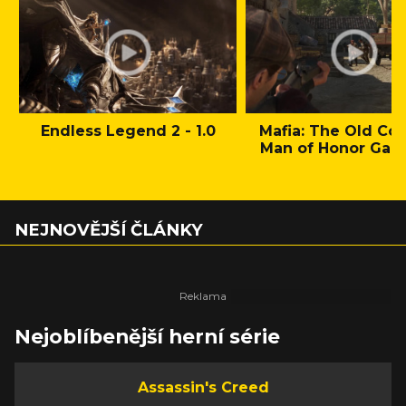
Endless Legend 2 - 1.0
Mafia: The Old Cou
Man of Honor Gam
NEJNOVĚJŠÍ ČLÁNKY
Nejoblíbenější herní série
Assassin's Creed