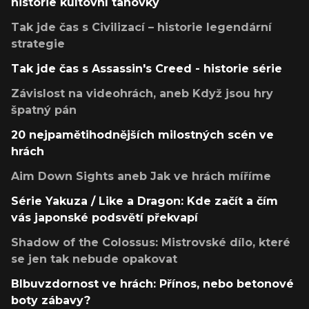
historie kultovní tahovky
Tak jde čas s Civilizací – historie legendární
strategie
Tak jde čas s Assassin's Creed - historie série
Závislost na videohrách, aneb Když jsou hry
špatný pán
20 nejpamětihodnějších milostných scén ve
hrách
Aim Down Sights aneb Jak ve hrách míříme
Série Yakuza / Like a Dragon: Kde začít a čím
vás japonské podsvětí překvapí
Shadow of the Colossus: Mistrovské dílo, které
se jen tak nebude opakovat
Blbuvzdornost ve hrách: Přínos, nebo betonové
boty zábavy?