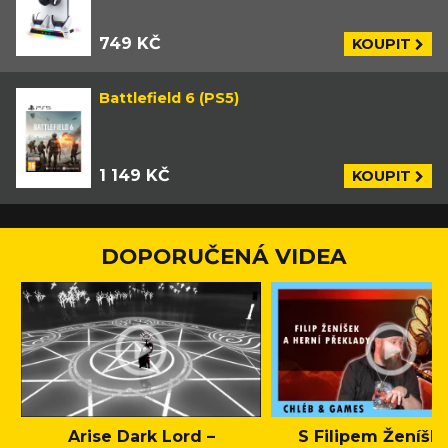
749 KČ
KOUPIT
Battlefield 6 (PS5)
1 149 KČ
KOUPIT
DOPORUČENÁ VIDEA
Arise Dark Lord –
S Filipem Ženíšk