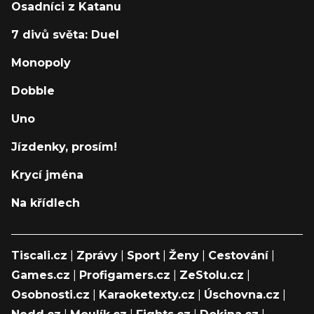
Osadníci z Katanu
7 divů světa: Duel
Monopoly
Dobble
Uno
Jízdenky, prosím!
Krycí jména
Na křídlech
Tiscali.cz
|
Zprávy
|
Sport
|
Ženy
|
Cestování
|
Games.cz
|
Profigamers.cz
|
ZeStolu.cz
|
Osobnosti.cz
|
Karaoketexty.cz
|
Úschovna.cz
|