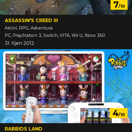
7
/10
ASSASSIN'S CREED III
Akční, RPG, Adventura
PC, PlayStation 3, Switch, VITA, Wii U, Xbox 360
31. říjen 2012
4
/10
RABBIDS LAND