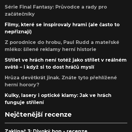
Série Final Fantasy: Průvodce a rady pro
začátečníky
Filmy, které se inspirovaly hrami (ale často to
nepřiznají)
Z porodnice do hrobu, Paul Rudd a mateřské
mléko: šílené reklamy herní historie
Střílet ve hrách není totéž jako střílet v reálném
světě – i když si to dost hráčů myslí
Hrůza devětkrát jinak. Znáte tyto přehlížené
herní horory?
Kulky, lasery i optické klamy: Jak ve hrách
funguje střílení
Nejčtenější recenze
Zaklínač 3: Divoký hon - recenze