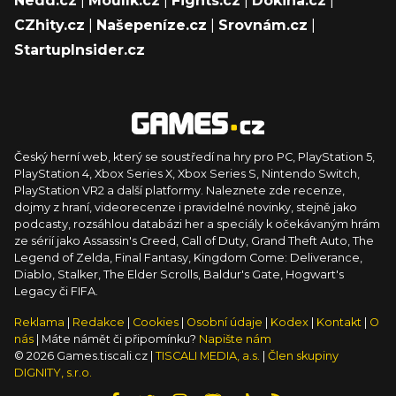
Nedd.cz
|
Moulík.cz
|
Fights.cz
|
Dokina.cz
|
CZhity.cz
|
Našepeníze.cz
|
Srovnám.cz
|
StartupInsider.cz
Český herní web, který se soustředí na hry pro PC, PlayStation 5,
PlayStation 4, Xbox Series X, Xbox Series S, Nintendo Switch,
PlayStation VR2 a další platformy. Naleznete zde recenze,
dojmy z hraní, videorecenze i pravidelné novinky, stejně jako
podcasty, rozsáhlou databázi her a speciály k očekávaným hrám
ze sérií jako Assassin's Creed, Call of Duty, Grand Theft Auto, The
Legend of Zelda, Final Fantasy, Kingdom Come: Deliverance,
Diablo, Stalker, The Elder Scrolls, Baldur's Gate, Hogwart's
Legacy či FIFA.
Reklama
|
Redakce
|
Cookies
|
Osobní údaje
|
Kodex
|
Kontakt
|
O
nás
| Máte námět či připomínku?
Napište nám
© 2026 Games.tiscali.cz |
TISCALI MEDIA, a.s.
|
Člen skupiny
DIGNITY, s.r.o.