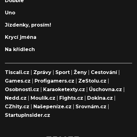
Dobble
Uno
Jízdenky, prosím!
Krycí jména
Na křídlech
Tiscali.cz
|
Zprávy
|
Sport
|
Ženy
|
Cestování
|
Games.cz
|
Profigamers.cz
|
ZeStolu.cz
|
Osobnosti.cz
|
Karaoketexty.cz
|
Úschovna.cz
|
Nedd.cz
|
Moulík.cz
|
Fights.cz
|
Dokina.cz
|
CZhity.cz
|
Našepeníze.cz
|
Srovnám.cz
|
StartupInsider.cz