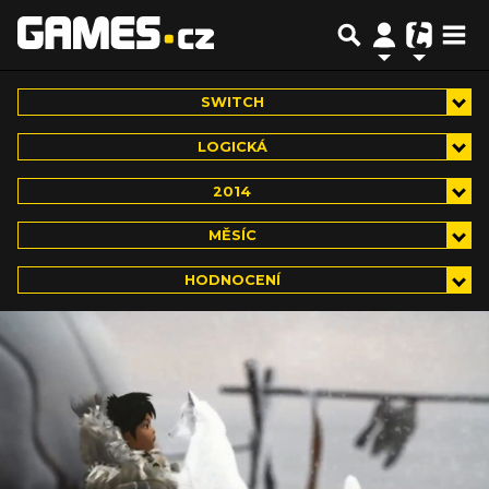
SWITCH
LOGICKÁ
2014
MĚSÍC
HODNOCENÍ