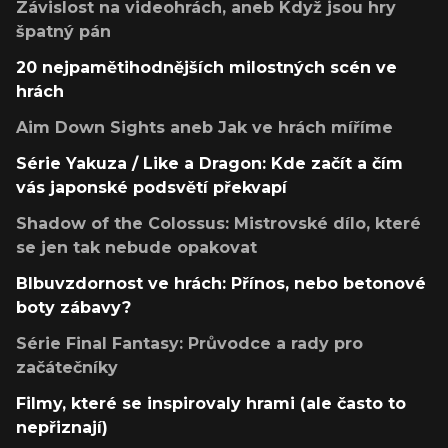
Závislost na videohrách, aneb Když jsou hry
špatný pán
20 nejpamětihodnějších milostných scén ve
hrách
Aim Down Sights aneb Jak ve hrách míříme
Série Yakuza / Like a Dragon: Kde začít a čím
vás japonské podsvětí překvapí
Shadow of the Colossus: Mistrovské dílo, které
se jen tak nebude opakovat
Blbuvzdornost ve hrách: Přínos, nebo betonové
boty zábavy?
Série Final Fantasy: Průvodce a rady pro
začátečníky
Filmy, které se inspirovaly hrami (ale často to
nepřiznají)