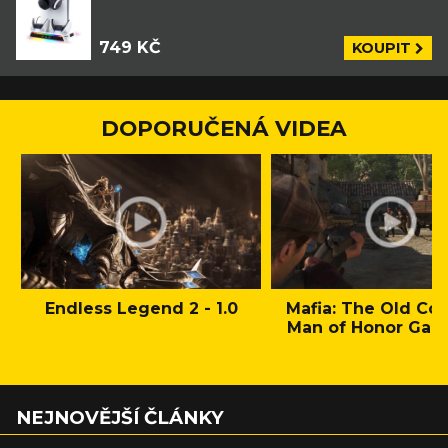
749 KČ
KOUPIT
DOPORUČENÁ VIDEA
Endless Legend 2 - 1.0
Mafia: The Old Cou
Man of Honor Gam
NEJNOVĚJŠÍ ČLÁNKY