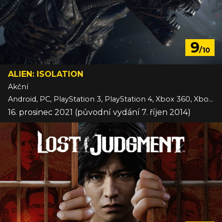
9
/10
ALIEN: ISOLATION
Akční
Android, PC, PlayStation 3, PlayStation 4, Xbox 360, Xbox One, iOS
16. prosinec 2021 (původní vydání 7. říjen 2014)