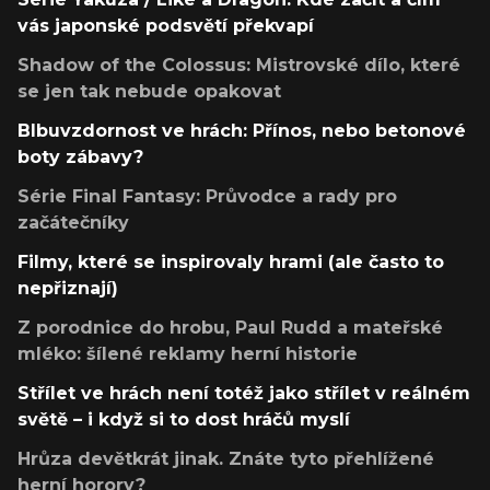
vás japonské podsvětí překvapí
Shadow of the Colossus: Mistrovské dílo, které
se jen tak nebude opakovat
Blbuvzdornost ve hrách: Přínos, nebo betonové
boty zábavy?
Série Final Fantasy: Průvodce a rady pro
začátečníky
Filmy, které se inspirovaly hrami (ale často to
nepřiznají)
Z porodnice do hrobu, Paul Rudd a mateřské
mléko: šílené reklamy herní historie
Střílet ve hrách není totéž jako střílet v reálném
světě – i když si to dost hráčů myslí
Hrůza devětkrát jinak. Znáte tyto přehlížené
herní horory?