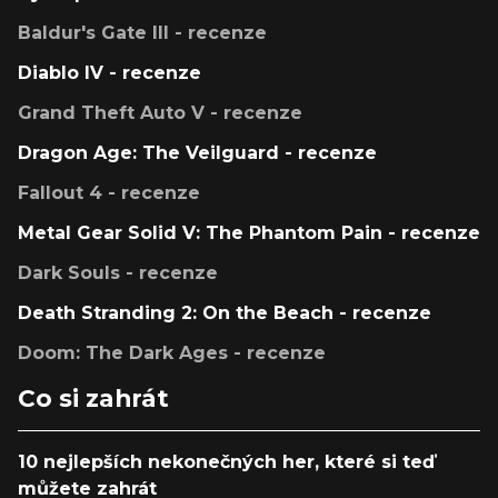
Baldur's Gate III - recenze
Diablo IV - recenze
Grand Theft Auto V - recenze
Dragon Age: The Veilguard - recenze
Fallout 4 - recenze
Metal Gear Solid V: The Phantom Pain - recenze
Dark Souls - recenze
Death Stranding 2: On the Beach - recenze
Doom: The Dark Ages - recenze
Co si zahrát
10 nejlepších nekonečných her, které si teď
můžete zahrát