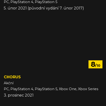
PC, PlayStation 4, PlayStation 5
5. únor 2021 (původní vydání 7. únor 2017)
8
/10
CHORUS
Akční
PC, PlayStation 4, PlayStation 5, Xbox One, Xbox Series
3. prosinec 2021