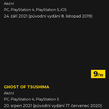
Akční
PC, PlayStation 4, PlayStation 5, iOS
24. září 2021 (původní vydání 8. listopad 2019)
9
/10
GHOST OF TSUSHIMA
Akční
PC, PlayStation 4, PlayStation 5
20. srpen 2021 (původní vydání 17. červenec 2020)