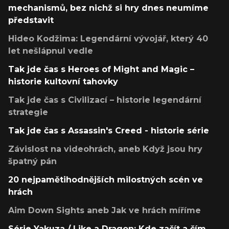
mechanismů, bez nichž si hry dnes neumíme
představit
Hideo Kodžima: Legendární vývojář, který 40
let nešlápnul vedle
Tak jde čas s Heroes of Might and Magic –
historie kultovní tahovky
Tak jde čas s Civilizací – historie legendární
strategie
Tak jde čas s Assassin's Creed - historie série
Závislost na videohrách, aneb Když jsou hry
špatný pán
20 nejpamětihodnějších milostných scén ve
hrách
Aim Down Sights aneb Jak ve hrách míříme
Série Yakuza / Like a Dragon: Kde začít a čím