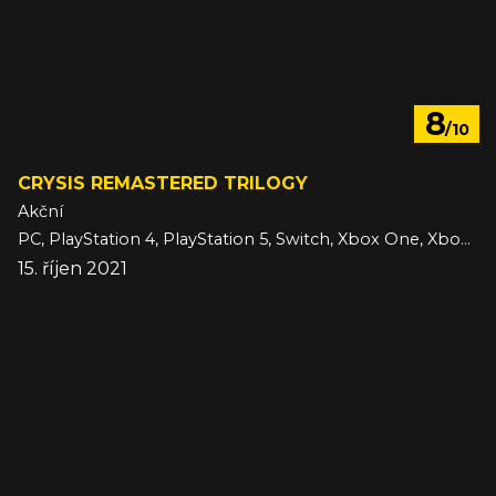
8
/10
CRYSIS REMASTERED TRILOGY
Akční
PC, PlayStation 4, PlayStation 5, Switch, Xbox One, Xbox Series
15. říjen 2021