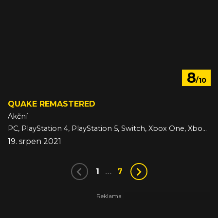
8
/10
QUAKE REMASTERED
Akční
PC, PlayStation 4, PlayStation 5, Switch, Xbox One, Xbox Series
19. srpen 2021
1
…
7