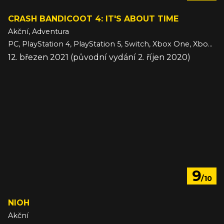
CRASH BANDICOOT 4: IT'S ABOUT TIME
Akční, Adventura
PC, PlayStation 4, PlayStation 5, Switch, Xbox One, Xbox Series
12. březen 2021 (původní vydání 2. říjen 2020)
9
/10
NIOH
Akční