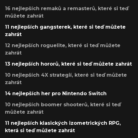
16 nejlepších remaků a remasterů, které si teď
můžete zahrát
11 nejlepších gangsterek, které si teď můžete
zahrát
12 nejlepších roguelite, které si teď můžete
zahrát
13 nejlepších hororů, které si teď můžete zahrát
10 nejlepších 4X strategií, které si teď můžete
zahrát
14 nejlepších her pro Nintendo Switch
10 nejlepších boomer shooterů, které si teď
můžete zahrát
11 nejlepších klasických izometrických RPG,
která si teď můžete zahrát