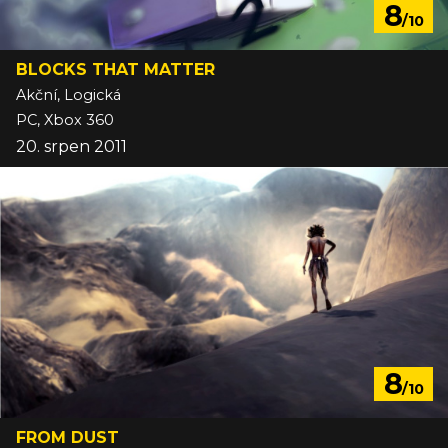
8
/10
BLOCKS THAT MATTER
Akční, Logická
PC, Xbox 360
20. srpen 2011
8
/10
FROM DUST