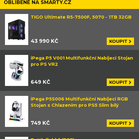
OBLÍBENÉ NA SMARTY.CZ
TIGO Ultimate R5-7500F, 5070 - 1TB 32GB
43 990 KČ
KOUPIT
iPega P5 V001 Multifunkční Nabíjecí Stojan
pro PS VR2
649 KČ
KOUPIT
iPega P5S006 Multifunkční Nabíjecí RGB
Stojan s Chlazením pro PS5 Slim bílý
749 KČ
KOUPIT