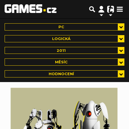
PC
LOGICKÁ
2011
MĚSÍC
HODNOCENÍ