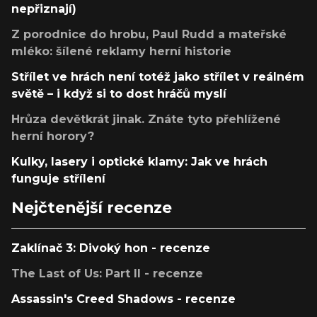
nepřiznají)
Z porodnice do hrobu, Paul Rudd a mateřské
mléko: šílené reklamy herní historie
Střílet ve hrách není totéž jako střílet v reálném
světě – i když si to dost hráčů myslí
Hrůza devětkrát jinak. Znáte tyto přehlížené
herní horory?
Kulky, lasery i optické klamy: Jak ve hrách
funguje střílení
Nejčtenější recenze
Zaklínač 3: Divoký hon - recenze
The Last of Us: Part II - recenze
Assassin's Creed Shadows - recenze