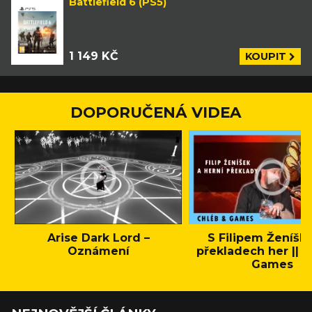
Battlefield 6 (PS5)
1 149 KČ
KOUPIT
DOPORUČENÁ VIDEA
Arise Dark Lord –
S Filipem Ženíšk
Oznámení
překladech her || C
Games