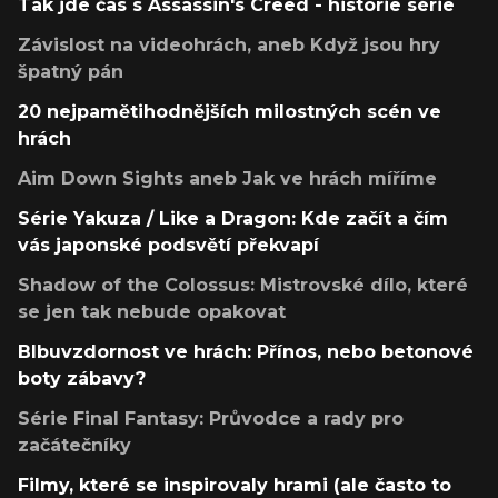
Tak jde čas s Assassin's Creed - historie série
Závislost na videohrách, aneb Když jsou hry
špatný pán
20 nejpamětihodnějších milostných scén ve
hrách
Aim Down Sights aneb Jak ve hrách míříme
Série Yakuza / Like a Dragon: Kde začít a čím
vás japonské podsvětí překvapí
Shadow of the Colossus: Mistrovské dílo, které
se jen tak nebude opakovat
Blbuvzdornost ve hrách: Přínos, nebo betonové
boty zábavy?
Série Final Fantasy: Průvodce a rady pro
začátečníky
Filmy, které se inspirovaly hrami (ale často to