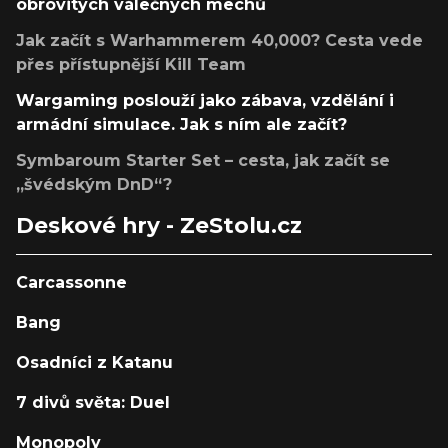
obrovitých válečných mechů
Jak začít s Warhammerem 40,000? Cesta vede
přes přístupnější Kill Team
Wargaming poslouží jako zábava, vzdělání i
armádní simulace. Jak s ním ale začít?
Symbaroum Starter Set – cesta, jak začít se
„švédským DnD“?
Deskové hry - ZeStolu.cz
Carcassonne
Bang
Osadníci z Katanu
7 divů světa: Duel
Monopoly