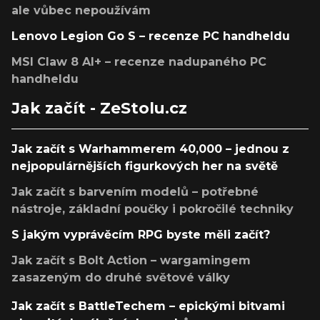
ale vůbec nepoužívám
Lenovo Legion Go S – recenze PC handheldu
MSI Claw 8 AI+ – recenze nadupaného PC
handheldu
Jak začít - ZeStolu.cz
Jak začít s Warhammerem 40,000 – jednou z
nejpopulárnějších figurkových her na světě
Jak začít s barvením modelů – potřebné
nástroje, základní poučky i pokročilé techniky
S jakým vyprávěcím RPG byste měli začít?
Jak začít s Bolt Action – wargamingem
zasazeným do druhé světové války
Jak začít s BattleTechem – epickými bitvami