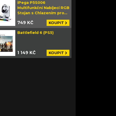
iPega P5S006
Multifunkční Nabíjecí RGB
Stojan s Chlazením pro
PS5 Slim bílý
749 KČ
KOUPIT
Battlefield 6 (PS5)
1 149 KČ
KOUPIT