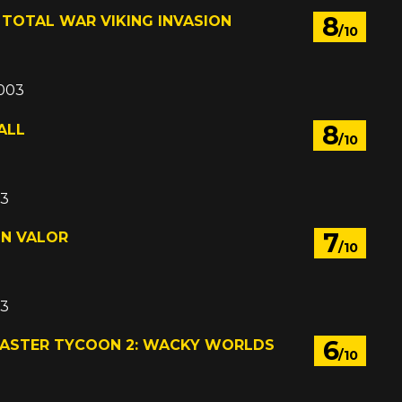
8
 TOTAL WAR VIKING INVASION
/10
2003
8
ALL
/10
03
7
N VALOR
/10
03
6
ASTER TYCOON 2: WACKY WORLDS
/10