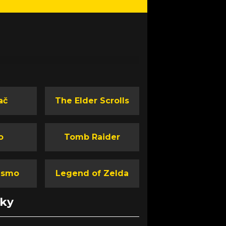
ač
The Elder Scrolls
o
Tomb Raider
ismo
Legend of Zelda
nky