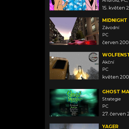
Android, PC, 
15. květen 
MIDNIGHT 
Závodní
PC
červen 200
WOLFENST
Akční
PC
květen 20
GHOST MA
Strategie
PC
27. červen
YAGER