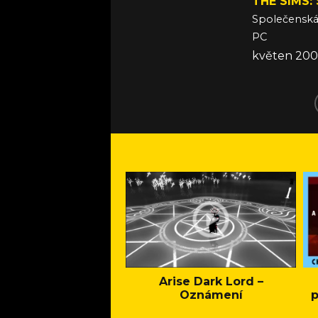
THE SIMS:
Společensk
PC
květen 20
Arise Dark Lord –
Oznámení
p