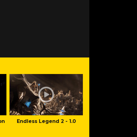
on
Endless Legend 2 - 1.0
Mafia: The Old Co
Man of Honor Ga