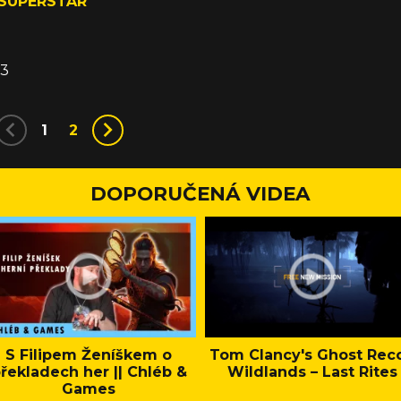
 SUPERSTAR
á
03
1
2
DOPORUČENÁ VIDEA
S Filipem Ženíškem o
Tom Clancy's Ghost Rec
řekladech her || Chléb &
Wildlands – Last Rites
Games