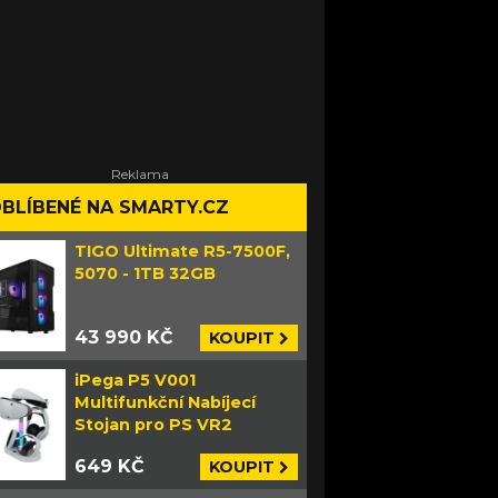
BLÍBENÉ NA SMARTY.CZ
TIGO Ultimate R5-7500F,
5070 - 1TB 32GB
43 990 KČ
KOUPIT
iPega P5 V001
Multifunkční Nabíjecí
Stojan pro PS VR2
649 KČ
KOUPIT