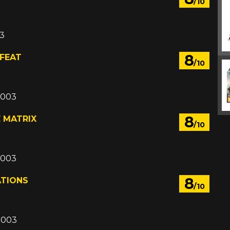
/10
03
8
EFEAT
/10
2003
8
 MATRIX
/10
2003
8
ATIONS
/10
2003