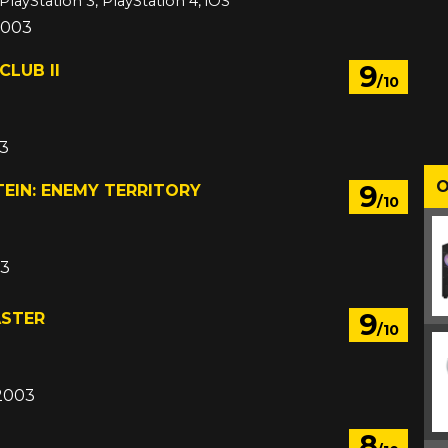
PlayStation 3, PlayStation 4, iOS
2003
9
CLUB II
/10
3
O
9
EIN: ENEMY TERRITORY
/10
03
9
STER
/10
 2003
8