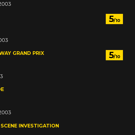
 2003
5
/10
2003
5
DWAY GRAND PRIX
/10
03
DE
 2003
E SCENE INVESTIGATION