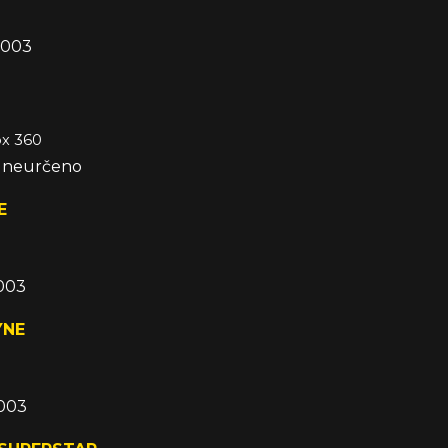
2003
ox 360
e neurčeno
E
2003
YNE
2003