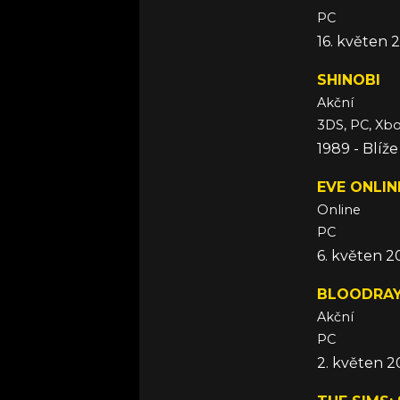
PC
16. květen 
SHINOBI
Akční
3DS, PC, Xb
1989 - Blíž
EVE ONLIN
Online
PC
6. květen 
BLOODRA
Akční
PC
2. květen 