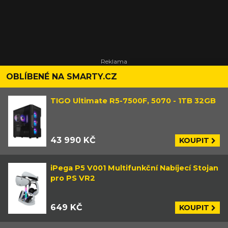
OBLÍBENÉ NA SMARTY.CZ
TIGO Ultimate R5-7500F, 5070 - 1TB 32GB
43 990 KČ
KOUPIT
iPega P5 V001 Multifunkční Nabíjecí Stojan
pro PS VR2
649 KČ
KOUPIT