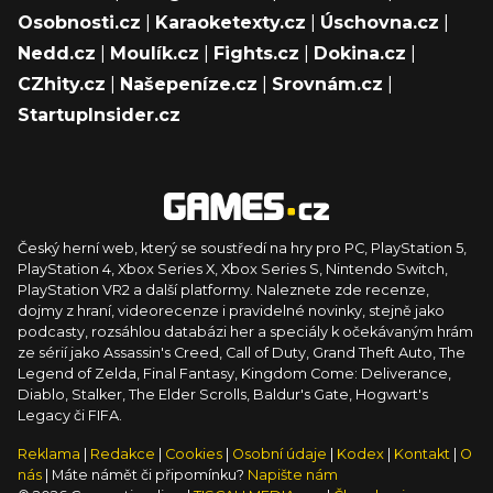
Osobnosti.cz
|
Karaoketexty.cz
|
Úschovna.cz
|
Nedd.cz
|
Moulík.cz
|
Fights.cz
|
Dokina.cz
|
CZhity.cz
|
Našepeníze.cz
|
Srovnám.cz
|
StartupInsider.cz
Český herní web, který se soustředí na hry pro PC, PlayStation 5,
PlayStation 4, Xbox Series X, Xbox Series S, Nintendo Switch,
PlayStation VR2 a další platformy. Naleznete zde recenze,
dojmy z hraní, videorecenze i pravidelné novinky, stejně jako
podcasty, rozsáhlou databázi her a speciály k očekávaným hrám
ze sérií jako Assassin's Creed, Call of Duty, Grand Theft Auto, The
Legend of Zelda, Final Fantasy, Kingdom Come: Deliverance,
Diablo, Stalker, The Elder Scrolls, Baldur's Gate, Hogwart's
Legacy či FIFA.
Reklama
|
Redakce
|
Cookies
|
Osobní údaje
|
Kodex
|
Kontakt
|
O
nás
| Máte námět či připomínku?
Napište nám