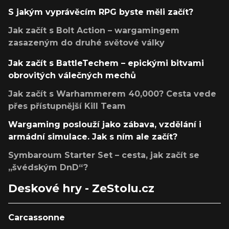
S jakým vyprávěcím RPG byste měli začít?
Jak začít s Bolt Action – wargamingem
zasazeným do druhé světové války
Jak začít s BattleTechem – epickými bitvami
obrovitých válečných mechů
Jak začít s Warhammerem 40,000? Cesta vede
přes přístupnější Kill Team
Wargaming poslouží jako zábava, vzdělání i
armádní simulace. Jak s ním ale začít?
Symbaroum Starter Set – cesta, jak začít se
„švédským DnD“?
Deskové hry - ZeStolu.cz
Carcassonne