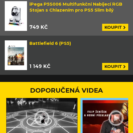
iPega P5S006 Multifunkční Nabíjecí RGB
Stojan s Chlazením pro PS5 Slim bílý
749 KČ
KOUPIT
Battlefield 6 (PS5)
1 149 KČ
KOUPIT
DOPORUČENÁ VIDEA