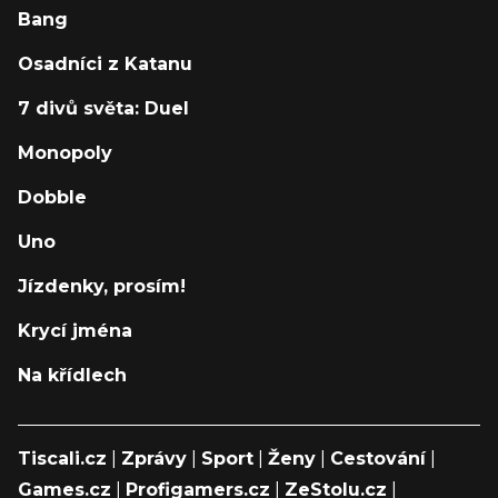
Bang
Osadníci z Katanu
7 divů světa: Duel
Monopoly
Dobble
Uno
Jízdenky, prosím!
Krycí jména
Na křídlech
Tiscali.cz
|
Zprávy
|
Sport
|
Ženy
|
Cestování
|
Games.cz
|
Profigamers.cz
|
ZeStolu.cz
|