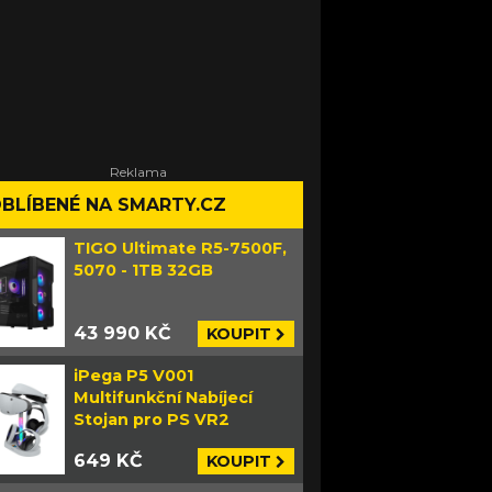
BLÍBENÉ NA SMARTY.CZ
TIGO Ultimate R5-7500F,
5070 - 1TB 32GB
43 990 KČ
KOUPIT
iPega P5 V001
Multifunkční Nabíjecí
Stojan pro PS VR2
649 KČ
KOUPIT