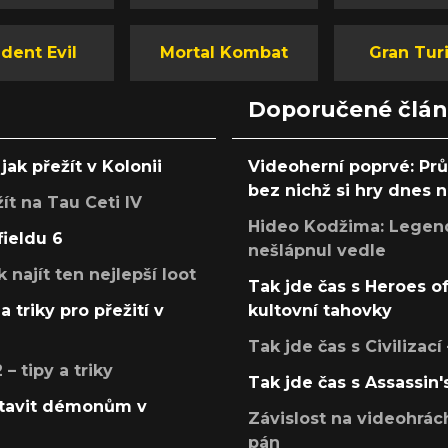
dent Evil
Mortal Kombat
Gran Tur
Doporučené člá
jak přežít v Kolonii
Videoherní poprvé: Pr
bez nichž si hry dnes
žít na Tau Ceti IV
Hideo Kodžima: Legendá
fieldu 6
nešlápnul vedle
k najít ten nejlepší loot
Tak jde čas s Heroes o
a triky pro přežití v
kultovní tahovky
Tak jde čas s Civilizací
 tipy a triky
Tak jde čas s Assassin'
postavit démonům v
Závislost na videohrác
pán