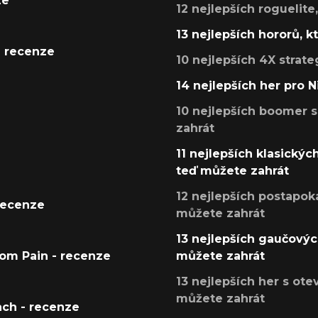
ze
12 nejlepších roguelite
13 nejlepších hororů, k
- recenze
10 nejlepších 4X strate
14 nejlepších her pro 
10 nejlepších boomer s
zahrát
11 nejlepších klasickýc
teď můžete zahrát
12 nejlepších postapoka
recenze
můžete zahrát
13 nejlepších gaučových
tom Pain - recenze
můžete zahrát
13 nejlepších her s ot
můžete zahrát
ach - recenze