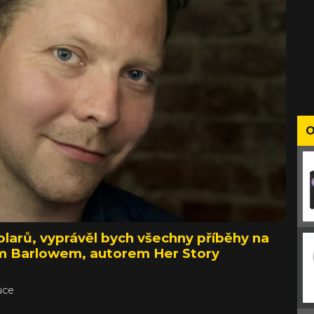
O
larů, vyprávěl bych všechny příběhy na
em Barlowem, autorem Her Story
uce