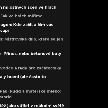
h milostných scén ve hrách
Jak ve hrách míříme
ragon: Kde začít a čím vás
kvapí
: Mistrovské dílo, které se jen
: Přínos, nebo betonové boty
růvodce a rady pro začátečníky
aly hrami (ale často to
 Paul Rudd a mateřské mléko:
storie
též jako střílet v reálném světě