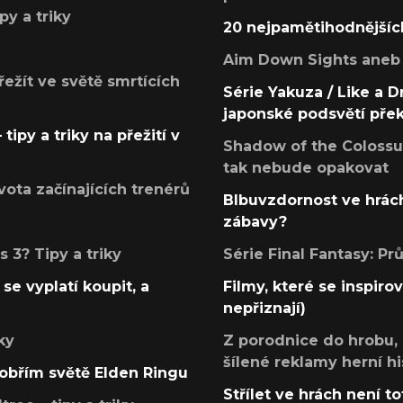
py a triky
20 nejpamětihodnějšíc
Aim Down Sights aneb 
přežít ve světě smrtících
Série Yakuza / Like a D
japonské podsvětí pře
tipy a triky na přežití v
Shadow of the Colossus
tak nebude opakovat
ota začínajících trenérů
Blbuvzdornost ve hrách
zábavy?
 3? Tipy a triky
Série Final Fantasy: P
se vyplatí koupit, a
Filmy, které se inspirov
nepřiznají)
ky
Z porodnice do hrobu,
šílené reklamy herní hi
v obřím světě Elden Ringu
Střílet ve hrách není to