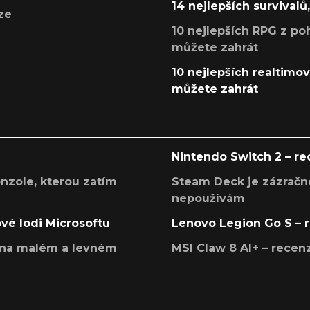
14 nejlepších survivalů
ze
10 nejlepších RPG z poh
můžete zahrát
10 nejlepších realtimový
můžete zahrát
Nintendo Switch 2 – r
onzole, kterou zatím
Steam Deck je zázračné
nepoužívám
ové lodi Microsoftu
Lenovo Legion Go S – 
í na malém a levném
MSI Claw 8 AI+ – rece