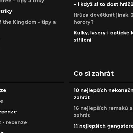
ree – tipy a triky
– i když si to dost hráč
triky
Hrůza devětkrát jinak. 
 the Kingdom - tipy a
horory?
Kulky, lasery i optické
y
střílení
y
Co si zahrát
nze
10 nejlepších nekonečn
zahrát
ze
16 nejlepších remaků a
recenze
zahrát
 - recenze
11 nejlepších gangstere