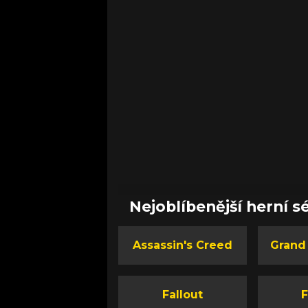
Nejoblíbenější herní sé
Assassin's Creed
Grand
Fallout
F