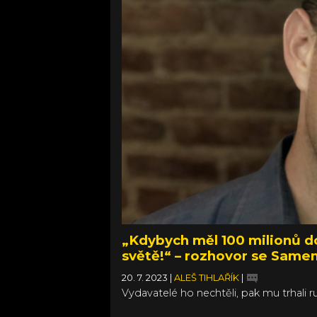
„Kdybych měl 100 milionů do
světě!“ – rozhovor se Sam
20. 7. 2023
|
ALEŠ TIHLAŘÍK
|
Vydavatelé ho nechtěli, pak mu trhali r