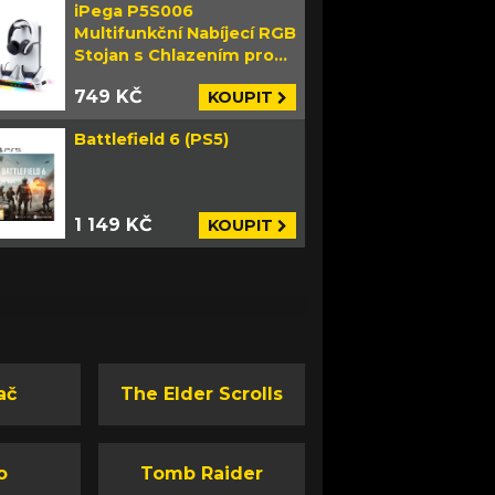
iPega P5S006
Multifunkční Nabíjecí RGB
Stojan s Chlazením pro
PS5 Slim bílý
749 KČ
KOUPIT
Battlefield 6 (PS5)
1 149 KČ
KOUPIT
ač
The Elder Scrolls
o
Tomb Raider