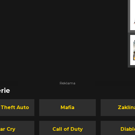
rie
 Theft Auto
Mafia
Zaklín
ar Cry
Call of Duty
Diabl