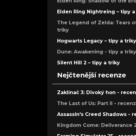
Elden Ring: Shadow of the Erdt
Elden Ring Nightreing – tipy a 
The Legend of Zelda: Tears of
triky
Hogwarts Legacy – tipy a trik
Dune: Awakening - tipy a trik
Silent Hill 2 – tipy a triky
Nejčtenější recenze
Zaklínač 3: Divoký hon - rece
The Last of Us: Part II - recen
Assassin's Creed Shadows - 
Kingdom Come: Deliverance 2