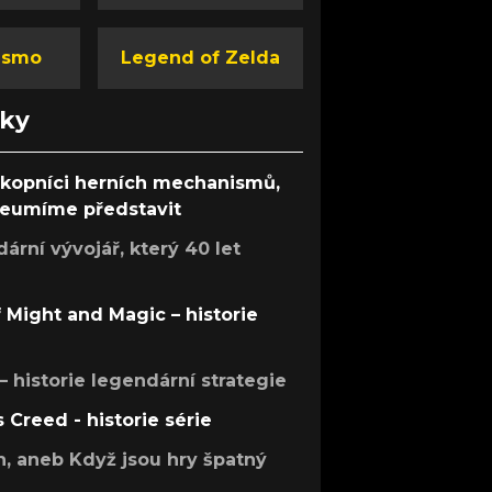
ismo
Legend of Zelda
nky
ůkopníci herních mechanismů,
 neumíme představit
rní vývojář, který 40 let
f Might and Magic – historie
 – historie legendární strategie
s Creed - historie série
h, aneb Když jsou hry špatný