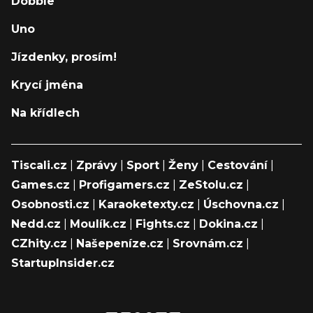
Dobble
Uno
Jízdenky, prosím!
Krycí jména
Na křídlech
Tiscali.cz
|
Zprávy
|
Sport
|
Ženy
|
Cestování
|
Games.cz
|
Profigamers.cz
|
ZeStolu.cz
|
Osobnosti.cz
|
Karaoketexty.cz
|
Úschovna.cz
|
Nedd.cz
|
Moulík.cz
|
Fights.cz
|
Dokina.cz
|
CZhity.cz
|
Našepeníze.cz
|
Srovnám.cz
|
StartupInsider.cz