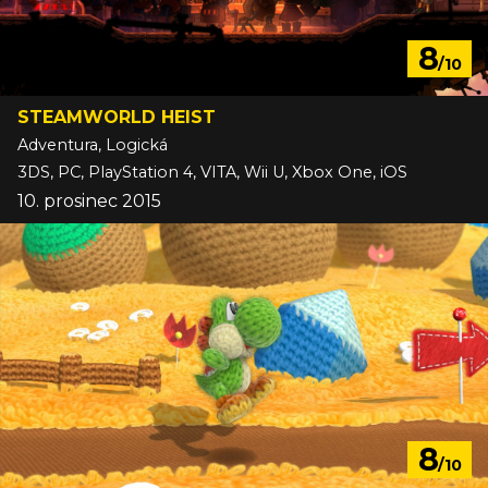
8
/10
STEAMWORLD HEIST
Adventura, Logická
3DS, PC, PlayStation 4, VITA, Wii U, Xbox One, iOS
10. prosinec 2015
8
/10