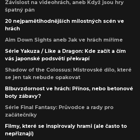
Závislost na videohrách, aneb Když jsou hry
špatný pán
20 nejpamětihodnějších milostných scén ve
hrách
Aim Down Sights aneb Jak ve hrách míříme
Série Yakuza / Like a Dragon: Kde začít a čím
vás japonské podsvětí překvapí
Shadow of the Colossus: Mistrovské dílo, které
se jen tak nebude opakovat
Blbuvzdornost ve hrách: Přínos, nebo betonové
boty zábavy?
Série Final Fantasy: Průvodce a rady pro
začátečníky
Filmy, které se inspirovaly hrami (ale často to
nepřiznají)