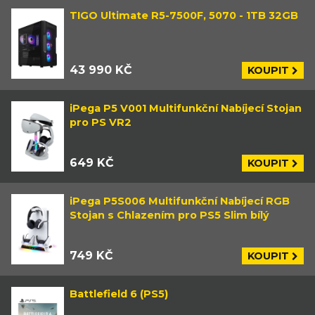
TIGO Ultimate R5-7500F, 5070 - 1TB 32GB
43 990 KČ
KOUPIT
iPega P5 V001 Multifunkční Nabíjecí Stojan
pro PS VR2
649 KČ
KOUPIT
iPega P5S006 Multifunkční Nabíjecí RGB
Stojan s Chlazením pro PS5 Slim bílý
749 KČ
KOUPIT
Battlefield 6 (PS5)