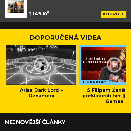
1 149 KČ
KOUPIT
DOPORUČENÁ VIDEA
Arise Dark Lord –
S Filipem Ženíšk
Oznámení
překladech her || C
Games
NEJNOVĚJŠÍ ČLÁNKY