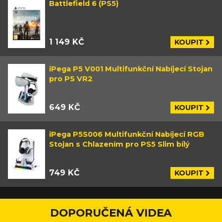
Battlefield 6 (PS5)
1 149 KČ
KOUPIT
iPega P5 V001 Multifunkční Nabíjecí Stojan
pro PS VR2
649 KČ
KOUPIT
iPega P5S006 Multifunkční Nabíjecí RGB
Stojan s Chlazením pro PS5 Slim bílý
749 KČ
KOUPIT
DOPORUČENÁ VIDEA