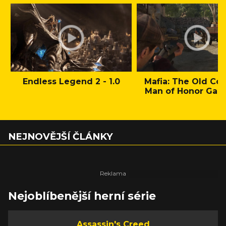
Endless Legend 2 - 1.0
Mafia: The Old Cou
Man of Honor Gam
NEJNOVĚJŠÍ ČLÁNKY
Nejoblíbenější herní série
Assassin's Creed