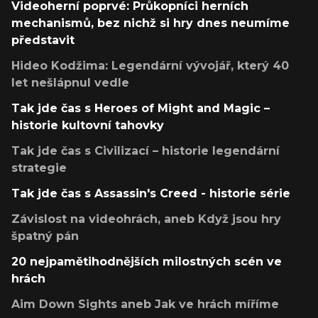
Videoherní poprvé: Průkopníci herních
mechanismů, bez nichž si hry dnes neumíme
představit
Hideo Kodžima: Legendární vývojář, který 40
let nešlápnul vedle
Tak jde čas s Heroes of Might and Magic –
historie kultovní tahovky
Tak jde čas s Civilizací – historie legendární
strategie
Tak jde čas s Assassin's Creed - historie série
Závislost na videohrách, aneb Když jsou hry
špatný pán
20 nejpamětihodnějších milostných scén ve
hrách
Aim Down Sights aneb Jak ve hrách míříme