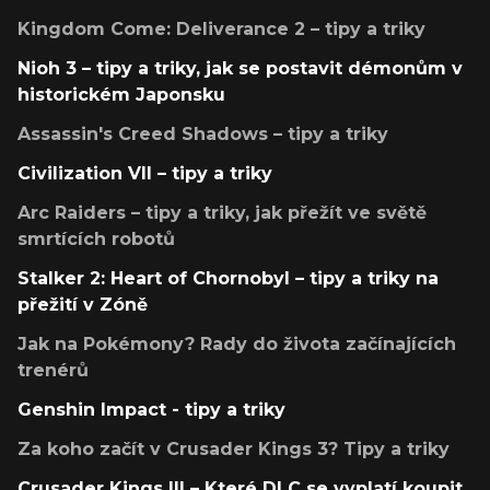
Kingdom Come: Deliverance 2 – tipy a triky
Nioh 3 – tipy a triky, jak se postavit démonům v
historickém Japonsku
Assassin's Creed Shadows – tipy a triky
Civilization VII – tipy a triky
Arc Raiders – tipy a triky, jak přežít ve světě
smrtících robotů
Stalker 2: Heart of Chornobyl – tipy a triky na
přežití v Zóně
Jak na Pokémony? Rady do života začínajících
trenérů
Genshin Impact - tipy a triky
Za koho začít v Crusader Kings 3? Tipy a triky
Crusader Kings III – Které DLC se vyplatí koupit,