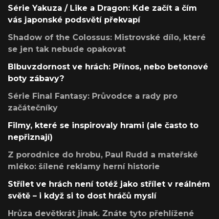
Série Yakuza / Like a Dragon: Kde začít a čím
vás japonské podsvětí překvapí
Shadow of the Colossus: Mistrovské dílo, které
se jen tak nebude opakovat
Blbuvzdornost ve hrách: Přínos, nebo betonové
boty zábavy?
Série Final Fantasy: Průvodce a rady pro
začátečníky
Filmy, které se inspirovaly hrami (ale často to
nepřiznají)
Z porodnice do hrobu, Paul Rudd a mateřské
mléko: šílené reklamy herní historie
Střílet ve hrách není totéž jako střílet v reálném
světě – i když si to dost hráčů myslí
Hrůza devětkrát jinak. Znáte tyto přehlížené