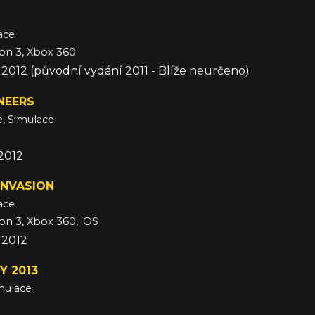
ace
ion 3, Xbox 360
c 2012 (původní vydání 2011 - Blíže neurčeno)
NEERS
e, Simulace
 2012
 INVASION
ace
ion 3, Xbox 360, iOS
d 2012
Y 2013
imulace