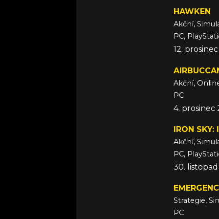
HAWKEN
Akční, Simul
PC, PlayStat
12. prosine
AIRBUCCA
Akční, Onlin
PC
4. prosinec
IRON SKY:
Akční, Simul
PC, PlayStat
30. listopa
EMERGENC
Strategie, S
PC