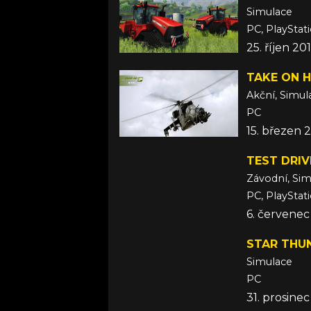
Simulace
PC, PlayStat
25. říjen 20
TAKE ON H
Akční, Simul
PC
15. březen 
TEST DRIV
Závodní, Si
PC, PlayStat
6. červenec
STAR THU
Simulace
PC
31. prosine