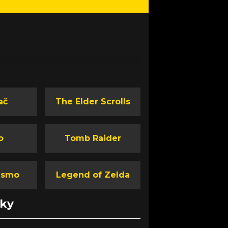
ač
The Elder Scrolls
o
Tomb Raider
ismo
Legend of Zelda
nky