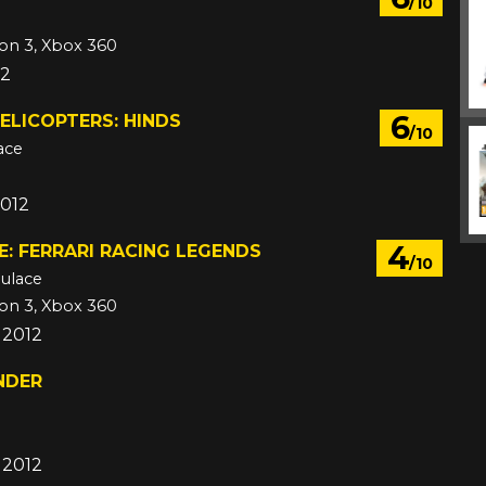
/10
ion 3, Xbox 360
12
6
ELICOPTERS: HINDS
/10
ace
2012
4
E: FERRARI RACING LEGENDS
/10
mulace
ion 3, Xbox 360
 2012
NDER
c 2012