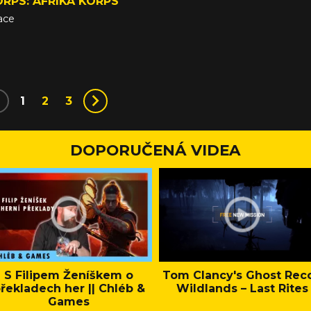
RPS: AFRIKA KORPS
ace
1
2
3
DOPORUČENÁ VIDEA
S Filipem Ženíškem o
Tom Clancy's Ghost Rec
řekladech her || Chléb &
Wildlands – Last Rites
Games