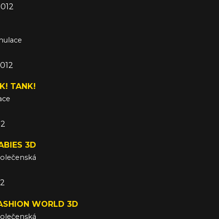
2012
imulace
2012
K! TANK!
ace
12
ABIES 3D
polečenská
12
FASHION WORLD 3D
polečenská