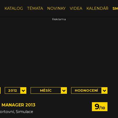
E
KATALOG
TÉMATA
NOVINKY
VIDEA
KALENDÁŘ
SM
2012
MĚSÍC
HODNOCENÍ
9
 MANAGER 2013
/10
portovní, Simulace