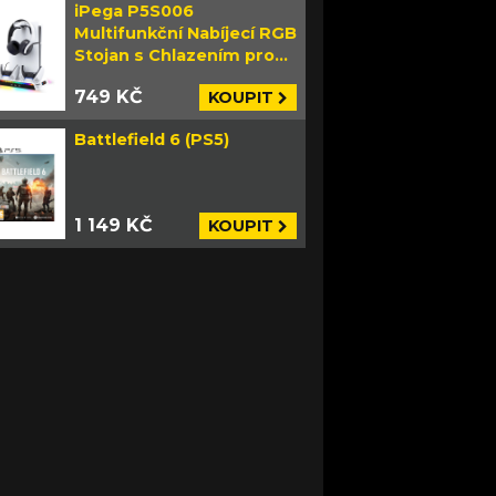
iPega P5S006
Multifunkční Nabíjecí RGB
Stojan s Chlazením pro
PS5 Slim bílý
749 KČ
KOUPIT
Battlefield 6 (PS5)
1 149 KČ
KOUPIT