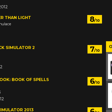
 2012
8
ER THAN LIGHT
/10
imulace
O
7
CK SIMULATOR 2
/10
12
6
OK: BOOK OF SPELLS
/10
3
12
6
IMULATOR 2013