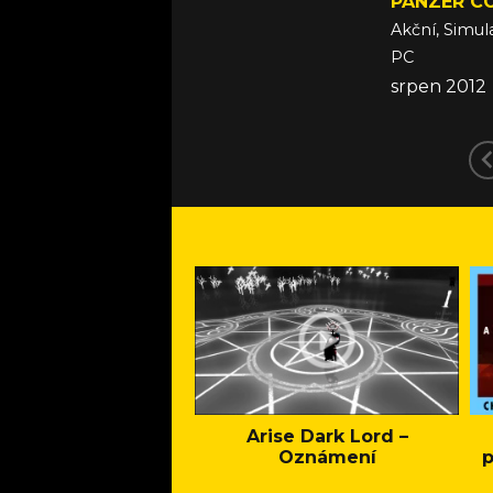
PANZER CO
Akční, Simul
PC
srpen 2012
Arise Dark Lord –
Oznámení
p