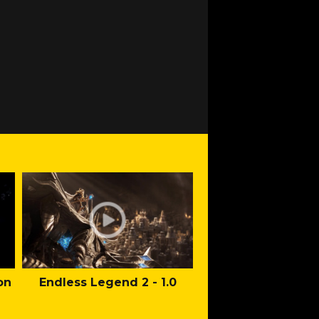
on
Endless Legend 2 - 1.0
Mafia: The Old Co
Man of Honor Ga