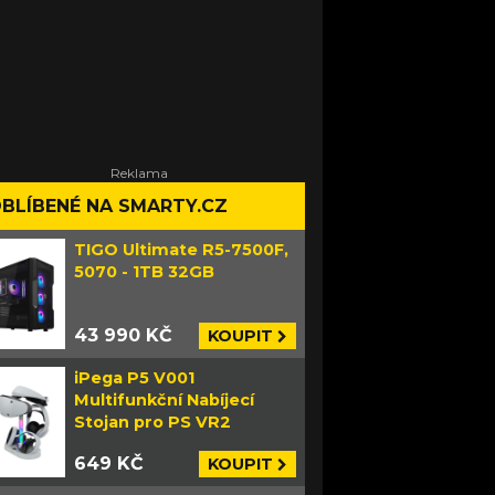
BLÍBENÉ NA SMARTY.CZ
TIGO Ultimate R5-7500F,
5070 - 1TB 32GB
43 990 KČ
KOUPIT
iPega P5 V001
Multifunkční Nabíjecí
Stojan pro PS VR2
649 KČ
KOUPIT