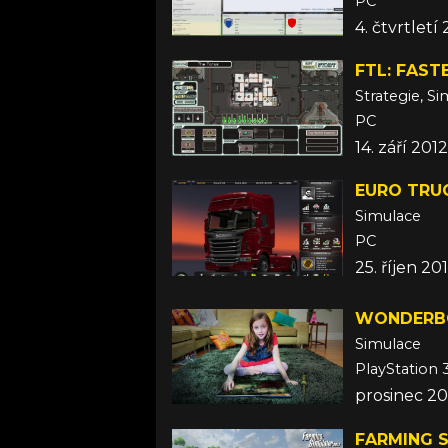
PC
4. čtvrtletí
FTL: FAST
Strategie, S
PC
14. září 2012
EURO TRU
Simulace
PC
25. říjen 20
WONDERBO
Simulace
PlayStation 
prosinec 20
FARMING S