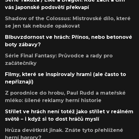
vás japonské podsvětí překvapí
Shadow of the Colossus: Mistrovské dílo, které
se jen tak nebude opakovat
Blbuvzdornost ve hrách: Přínos, nebo betonové
boty zábavy?
Série Final Fantasy: Průvodce a rady pro
začátečníky
Filmy, které se inspirovaly hrami (ale často to
nepřiznají)
Z porodnice do hrobu, Paul Rudd a mateřské
mléko: šílené reklamy herní historie
Střílet ve hrách není totéž jako střílet v reálném
světě – i když si to dost hráčů myslí
Hrůza devětkrát jinak. Znáte tyto přehlížené
herní horory?