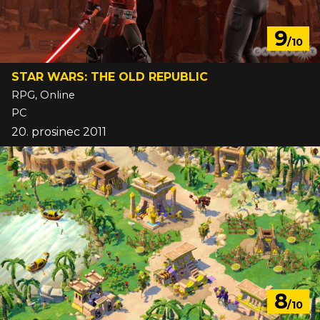
9
/10
STAR WARS: THE OLD REPUBLIC
RPG, Online
PC
20. prosinec 2011
8
/10