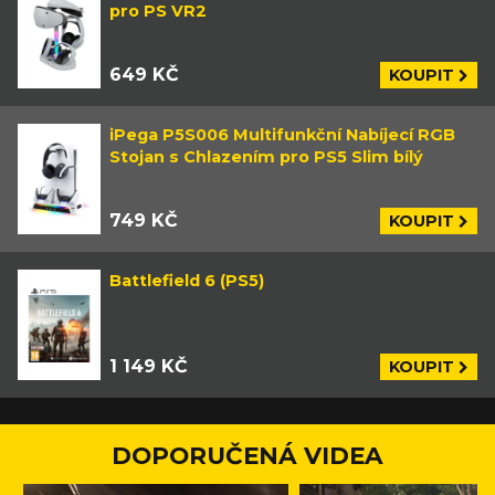
pro PS VR2
649 KČ
KOUPIT
iPega P5S006 Multifunkční Nabíjecí RGB
Stojan s Chlazením pro PS5 Slim bílý
749 KČ
KOUPIT
Battlefield 6 (PS5)
1 149 KČ
KOUPIT
DOPORUČENÁ VIDEA