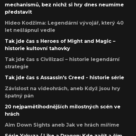
mechanismů, bez nichž si hry dnes neumíme
představit
Hideo Kodžima: Legendární vývojář, který 40
let nešlápnul vedle
Tak jde čas s Heroes of Might and Magic –
historie kultovní tahovky
Tak jde čas s Civilizací – historie legendární
strategie
Tak jde čas s Assassin's Creed - historie série
Závislost na videohrách, aneb Když jsou hry
špatný pán
20 nejpamětihodnějších milostných scén ve
hrách
Aim Down Sights aneb Jak ve hrách míříme
Série Yakuza / Like a Dragon: Kde začít a čím