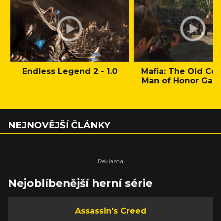
Endless Legend 2 - 1.0
Mafia: The Old Cou
Man of Honor Gam
NEJNOVĚJŠÍ ČLÁNKY
Nejoblíbenější herní série
Assassin's Creed