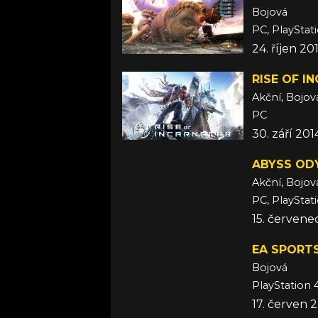
Bojová
PC, PlayStat
24. říjen 20
RISE OF I
Akční, Bojov
PC
30. září 201
ABYSS OD
Akční, Bojov
PC, PlayStat
15. červene
EA SPORT
Bojová
PlayStation 
17. červen 