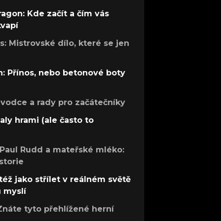
ragon: Kde začít a čím vás
kvapí
: Mistrovské dílo, které se jen
: Přínos, nebo betonové boty
růvodce a rady pro začátečníky
aly hrami (ale často to
 Paul Rudd a mateřské mléko:
storie
též jako střílet v reálném světě
ů myslí
Znáte tyto přehlížené herní