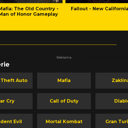
Mafia: The Old Country -
Fallout - New Californi
Man of Honor Gameplay
rie
 Theft Auto
Mafia
Zaklín
ar Cry
Call of Duty
Diabl
dent Evil
Mortal Kombat
Gran Tur