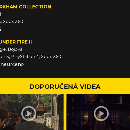
RKHAM COLLECTION
á
3, Xbox 360
4
NDER FIRE II
gie, Bojová
ion 3, PlayStation 4, Xbox 360
e neurčeno
DOPORUČENÁ VIDEA