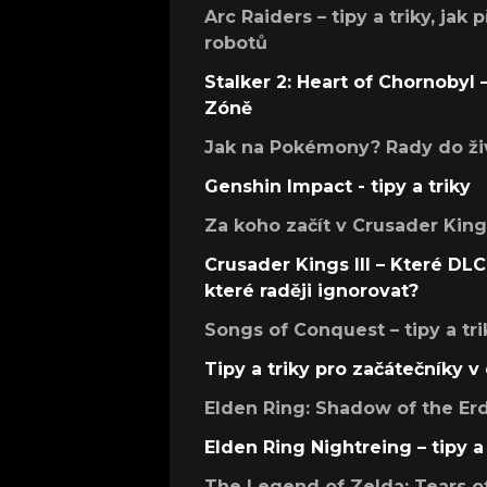
Arc Raiders – tipy a triky, jak 
robotů
Stalker 2: Heart of Chornobyl – 
Zóně
Jak na Pokémony? Rady do živ
Genshin Impact - tipy a triky
Za koho začít v Crusader Kings
Crusader Kings III – Které DLC 
které raději ignorovat?
Songs of Conquest – tipy a tri
Tipy a triky pro začátečníky 
Elden Ring: Shadow of the Erdt
Elden Ring Nightreing – tipy a 
The Legend of Zelda: Tears of