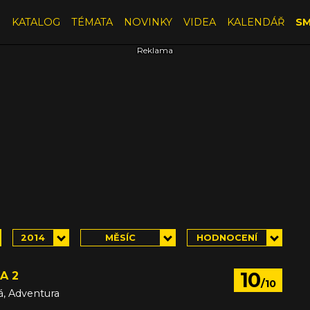
E
KATALOG
TÉMATA
NOVINKY
VIDEA
KALENDÁŘ
SM
2014
MĚSÍC
HODNOCENÍ
10
A 2
/10
á, Adventura