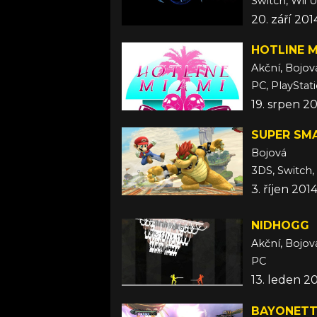
Switch, Wii U
20. září 201
HOTLINE M
Akční, Bojov
PC, PlayStati
19. srpen 2
SUPER SM
Bojová
3DS, Switch,
3. říjen 201
NIDHOGG
Akční, Bojov
PC
13. leden 2
BAYONET