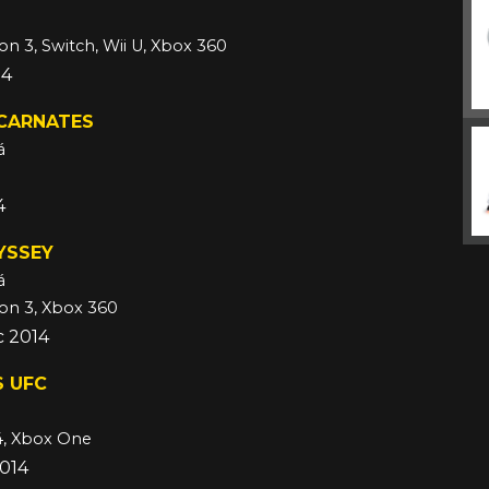
ion 3, Switch, Wii U, Xbox 360
14
NCARNATES
á
4
YSSEY
á
ion 3, Xbox 360
c 2014
S UFC
4, Xbox One
2014