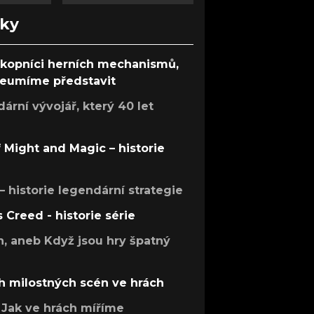
nky
ůkopníci herních mechanismů,
 neumíme představit
rní vývojář, který 40 let
f Might and Magic – historie
 – historie legendární strategie
s Creed - historie série
h, aneb Když jsou hry špatný
h milostných scén ve hrách
Jak ve hrách míříme