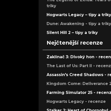
triky
Hogwarts Legacy – tipy a trik
Dune: Awakening - tipy a trik
Silent Hill 2 – tipy a triky
Nejčtenější recenze
Zaklínač 3: Divoký hon - rece
The Last of Us: Part II - recen
Assassin's Creed Shadows - 
Kingdom Come: Deliverance 2
Farming Simulator 25 - recen
Hogwarts Legacy - recenze
Stalker 2: Heart of Chornobyl 