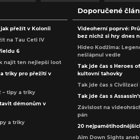
Doporučené člá
jak přežít v Kolonii
Videoherní poprvé: Pr
bez nichž si hry dnes
žít na Tau Ceti IV
Hideo Kodžima: Legendá
fieldu 6
nešlápnul vedle
k najít ten nejlepší loot
Tak jde čas s Heroes o
a triky pro přežití v
kultovní tahovky
Tak jde čas s Civilizací
 tipy a triky
Tak jde čas s Assassin'
postavit démonům v
Závislost na videohrác
pán
py a triky
20 nejpamětihodnějšíc
Aim Down Sights aneb 