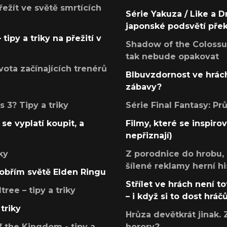
přežít ve světě smrtících
Série Yakuza / Like a D
japonské podsvětí pře
tipy a triky na přežití v
Shadow of the Colossus
tak nebude opakovat
ota začínajících trenérů
Blbuvzdornost ve hrách
zábavy?
 3? Tipy a triky
Série Final Fantasy: P
se vyplatí koupit, a
Filmy, které se inspirov
nepřiznají)
ky
Z porodnice do hrobu,
šílené reklamy herní hi
v obřím světě Elden Ringu
Střílet ve hrách není to
ree – tipy a triky
– i když si to dost hráč
triky
Hrůza devětkrát jinak. 
 the Kingdom - tipy a
horory?