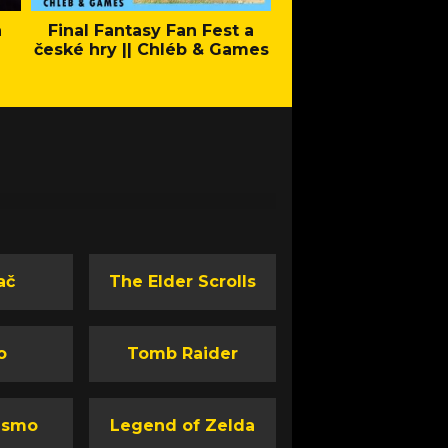
a
Final Fantasy Fan Fest a
Company of Heroes 
české hry || Chléb & Games
Stand - Trail
ač
The Elder Scrolls
o
Tomb Raider
ismo
Legend of Zelda