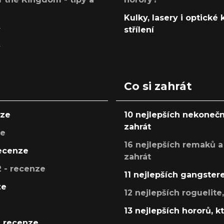
Kulky, lasery i optické
y
střílení
y
Co si zahrát
nze
10 nejlepších nekonečn
zahrát
ze
16 nejlepších remaků a
recenze
zahrát
 - recenze
11 nejlepších gangstere
ze
12 nejlepších roguelite
13 nejlepších hororů, k
- recenze