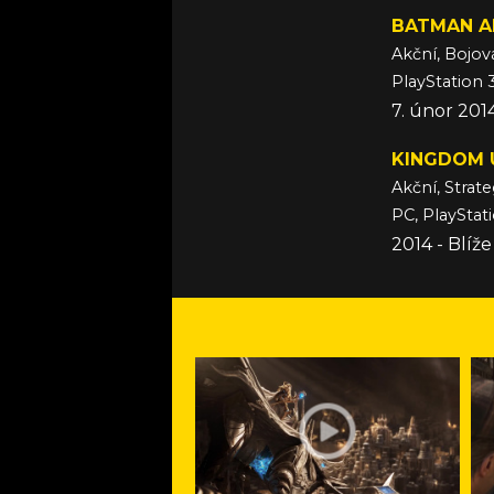
BATMAN A
Akční, Bojov
PlayStation 
7. únor 201
KINGDOM U
Akční, Strate
PC, PlayStat
2014 - Blíž