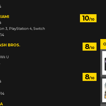
4
10
IAMI
/10
á
on 3, PlayStation 4, Switch
014
O
8
ASH BROS.
/10
 Wii U
4
8
/10
á
014
TA