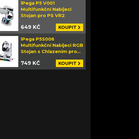
iPega P5 V001
Multifunkční Nabíjecí
Stojan pro PS VR2
649 KČ
KOUPIT
iPega P5S006
Multifunkční Nabíjecí RGB
Stojan s Chlazením pro
PS5 Slim bílý
749 KČ
KOUPIT