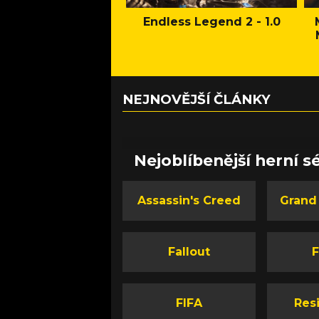
Endless Legend 2 - 1.0
NEJNOVĚJŠÍ ČLÁNKY
Nejoblíbenější herní sé
Assassin's Creed
Grand
Fallout
F
FIFA
Resi