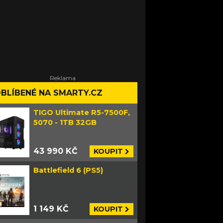
BLÍBENÉ NA SMARTY.CZ
TIGO Ultimate R5-7500F,
5070 - 1TB 32GB
43 990 KČ
KOUPIT
Battlefield 6 (PS5)
1 149 KČ
KOUPIT