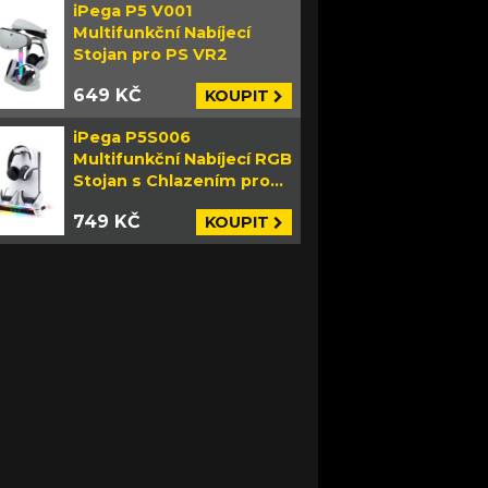
iPega P5 V001
Multifunkční Nabíjecí
Stojan pro PS VR2
649 KČ
KOUPIT
iPega P5S006
Multifunkční Nabíjecí RGB
Stojan s Chlazením pro
PS5 Slim bílý
749 KČ
KOUPIT