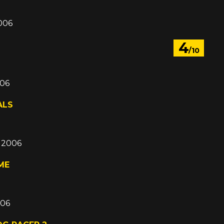
006
4
/10
006
ALS
c 2006
ME
006