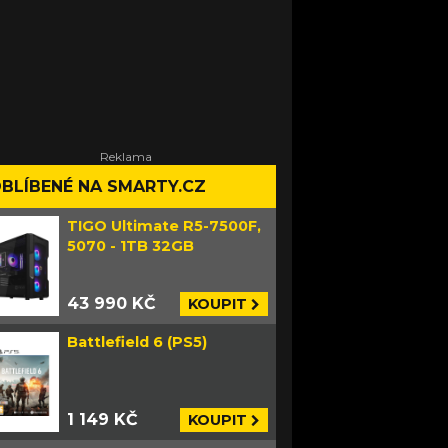
BLÍBENÉ NA SMARTY.CZ
TIGO Ultimate R5-7500F,
5070 - 1TB 32GB
43 990 KČ
KOUPIT
Battlefield 6 (PS5)
1 149 KČ
KOUPIT