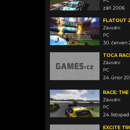
PC
září 2006
FLATOUT 
Závodní
PC
30. červen
TOCA RACE
Závodní
PC
24. únor 2
RACE: THE
Závodní
PC
24. listopa
EXCITE TR