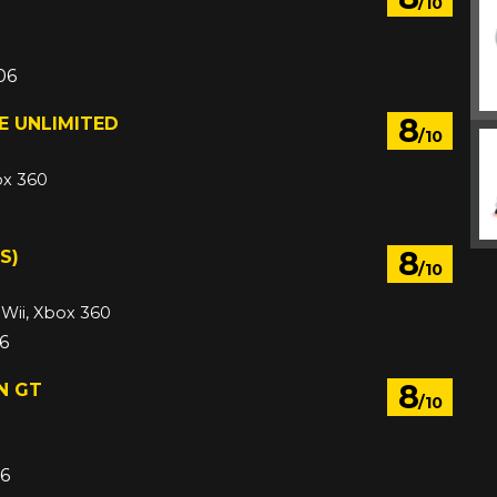
/10
06
8
E UNLIMITED
/10
ox 360
8
S)
/10
 Wii, Xbox 360
6
8
N GT
/10
6