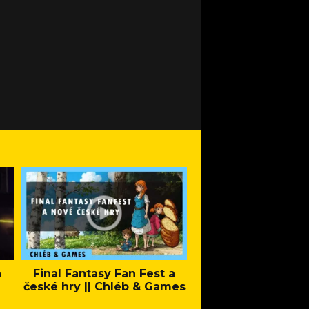
a
Final Fantasy Fan Fest a
Company of Heroes 
české hry || Chléb & Games
Stand - Trail