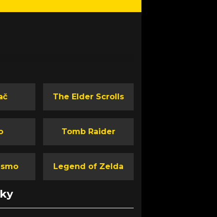
ač
The Elder Scrolls
o
Tomb Raider
ismo
Legend of Zelda
nky