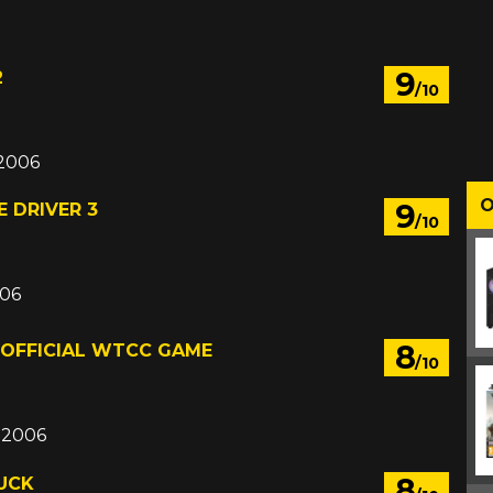
9
2
/10
 2006
O
9
 DRIVER 3
/10
006
8
 OFFICIAL WTCC GAME
/10
d 2006
8
UCK