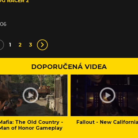
OG RACER 2
006
1
2
3
DOPORUČENÁ VIDEA
Mafia: The Old Country -
Fallout - New Californi
Man of Honor Gameplay