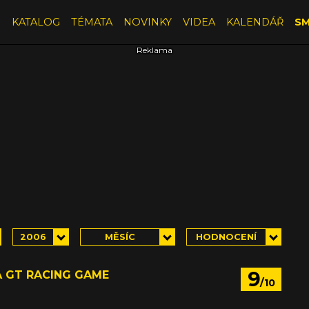
E
KATALOG
TÉMATA
NOVINKY
VIDEA
KALENDÁŘ
SM
2006
MĚSÍC
HODNOCENÍ
9
IA GT RACING GAME
/10