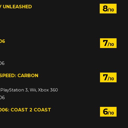
8
V UNLEASHED
/10
7
06
/10
06
7
SPEED: CARBON
/10
 PlayStation 3, Wii, Xbox 360
006
6
006: COAST 2 COAST
/10