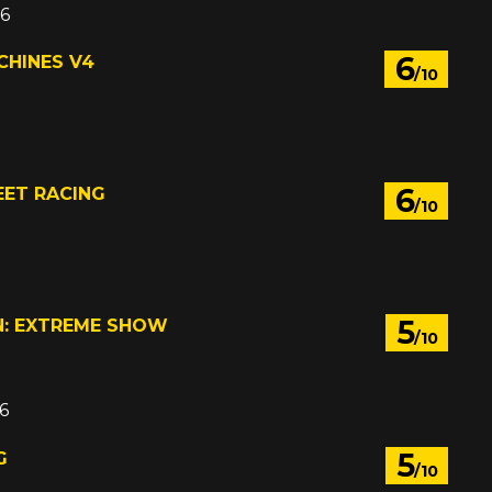
6
6
CHINES V4
/10
6
EET RACING
/10
5
N: EXTREME SHOW
/10
6
5
G
/10