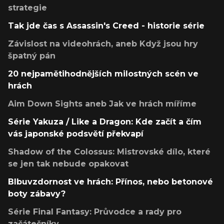
strategie
Tak jde čas s Assassin's Creed - historie série
Závislost na videohrách, aneb Když jsou hry
špatný pán
20 nejpamětihodnějších milostných scén ve
hrách
Aim Down Sights aneb Jak ve hrách míříme
Série Yakuza / Like a Dragon: Kde začít a čím
vás japonské podsvětí překvapí
Shadow of the Colossus: Mistrovské dílo, které
se jen tak nebude opakovat
Blbuvzdornost ve hrách: Přínos, nebo betonové
boty zábavy?
Série Final Fantasy: Průvodce a rady pro
začátečníky