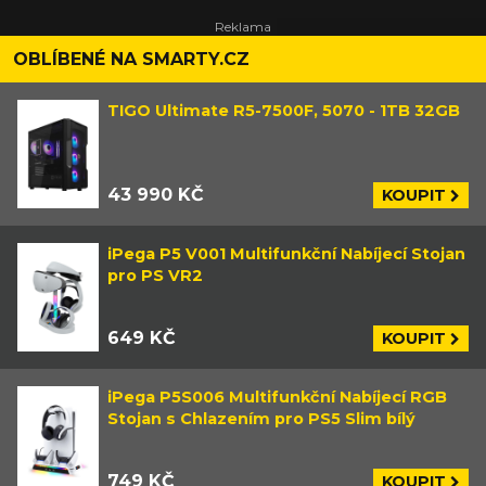
OBLÍBENÉ NA SMARTY.CZ
TIGO Ultimate R5-7500F, 5070 - 1TB 32GB
43 990 KČ
KOUPIT
iPega P5 V001 Multifunkční Nabíjecí Stojan
pro PS VR2
649 KČ
KOUPIT
iPega P5S006 Multifunkční Nabíjecí RGB
Stojan s Chlazením pro PS5 Slim bílý
749 KČ
KOUPIT