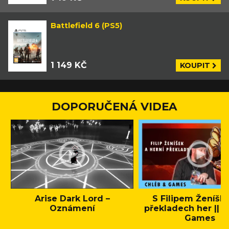
Battlefield 6 (PS5)
1 149 KČ
KOUPIT
DOPORUČENÁ VIDEA
Arise Dark Lord –
S Filipem Ženíšk
Oznámení
překladech her || C
Games