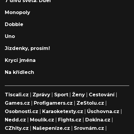
7 divů světa: Duel
Monopoly
Dobble
Uno
Jízdenky, prosím!
Krycí jména
Na křídlech
Tiscali.cz
|
Zprávy
|
Sport
|
Ženy
|
Cestování
|
Games.cz
|
Profigamers.cz
|
ZeStolu.cz
|
Osobnosti.cz
|
Karaoketexty.cz
|
Úschovna.cz
|
Nedd.cz
|
Moulík.cz
|
Fights.cz
|
Dokina.cz
|
CZhity.cz
|
Našepeníze.cz
|
Srovnám.cz
|