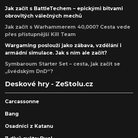
Jak začít s BattleTechem – epickými bitvami
obrovitých válečných mechů
Jak začít s Warhammerem 40,000? Cesta vede
přes přístupnější Kill Team
Wargaming poslouží jako zábava, vzdělání i
armádní simulace. Jak s ním ale začít?
Symbaroum Starter Set – cesta, jak začít se
„švédským DnD“?
Deskové hry - ZeStolu.cz
Carcassonne
Bang
Osadníci z Katanu