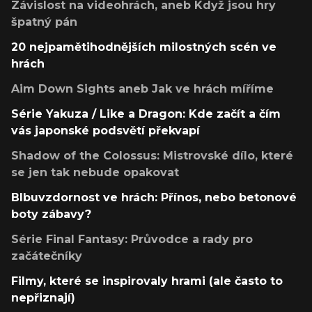
Závislost na videohrách, aneb Když jsou hry
špatný pán
20 nejpamětihodnějších milostných scén ve
hrách
Aim Down Sights aneb Jak ve hrách míříme
Série Yakuza / Like a Dragon: Kde začít a čím
vás japonské podsvětí překvapí
Shadow of the Colossus: Mistrovské dílo, které
se jen tak nebude opakovat
Blbuvzdornost ve hrách: Přínos, nebo betonové
boty zábavy?
Série Final Fantasy: Průvodce a rady pro
začátečníky
Filmy, které se inspirovaly hrami (ale často to
nepřiznají)