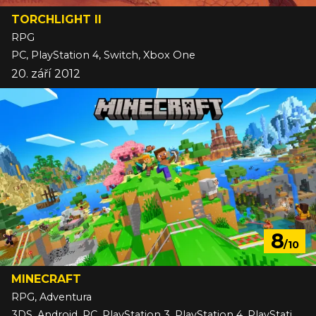
TORCHLIGHT II
RPG
PC, PlayStation 4, Switch, Xbox One
20. září 2012
8
/10
MINECRAFT
RPG, Adventura
3DS, Android, PC, PlayStation 3, PlayStation 4, PlayStation 5, Switch, Switch 2, VITA, Wii U, Xbox 360, Xbox One, Xbox Series, iOS