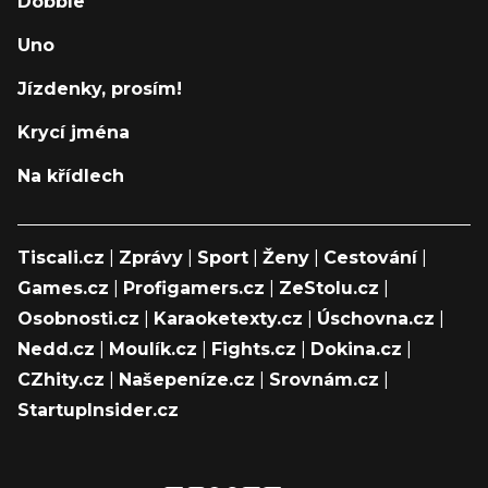
Dobble
Uno
Jízdenky, prosím!
Krycí jména
Na křídlech
Tiscali.cz
|
Zprávy
|
Sport
|
Ženy
|
Cestování
|
Games.cz
|
Profigamers.cz
|
ZeStolu.cz
|
Osobnosti.cz
|
Karaoketexty.cz
|
Úschovna.cz
|
Nedd.cz
|
Moulík.cz
|
Fights.cz
|
Dokina.cz
|
CZhity.cz
|
Našepeníze.cz
|
Srovnám.cz
|
StartupInsider.cz