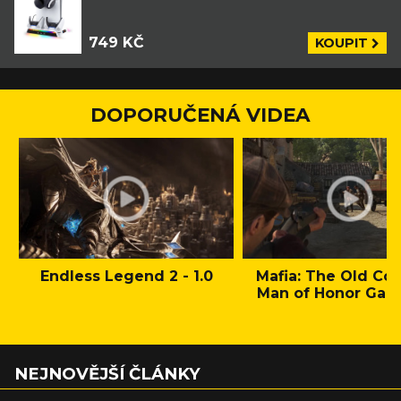
749 KČ
KOUPIT
DOPORUČENÁ VIDEA
Endless Legend 2 - 1.0
Mafia: The Old Cou
Man of Honor Gam
NEJNOVĚJŠÍ ČLÁNKY