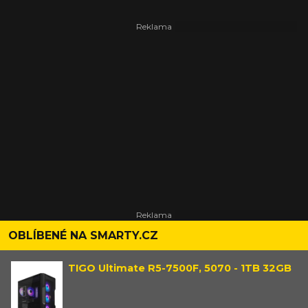
OBLÍBENÉ NA SMARTY.CZ
TIGO Ultimate R5-7500F, 5070 - 1TB 32GB