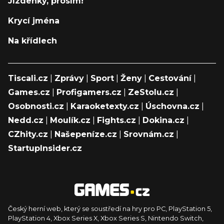
Jízdenky, prosím!
Krycí jména
Na křídlech
Tiscali.cz
|
Zprávy
|
Sport
|
Ženy
|
Cestování
|
Games.cz
|
Profigamers.cz
|
ZeStolu.cz
|
Osobnosti.cz
|
Karaoketexty.cz
|
Úschovna.cz
|
Nedd.cz
|
Moulík.cz
|
Fights.cz
|
Dokina.cz
|
CZhity.cz
|
Našepeníze.cz
|
Srovnám.cz
|
StartupInsider.cz
Český herní web, který se soustředí na hry pro PC, PlayStation 5,
PlayStation 4, Xbox Series X, Xbox Series S, Nintendo Switch,