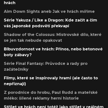
hrách
Aim Down Sights aneb Jak ve hrách míříme
Série Yakuza / Like a Dragon: Kde začít a čím
vás japonské podsvětí překvapí
Shadow of the Colossus: Mistrovské dílo, které
se jen tak nebude opakovat
Blbuvzdornost ve hrách: Přínos, nebo betonové
boty zábavy?
Série Final Fantasy: Průvodce a rady pro
začátečníky
Filmy, které se inspirovaly hrami (ale často to
nepřiznají)
Z porodnice do hrobu, Paul Rudd a mateřské
mléko: šílené reklamy herní historie
Střílet ve hrách není totéž jako střílet v reálném