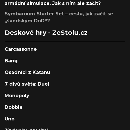
armádní simulace. Jak s ním ale začít?
Symbaroum Starter Set – cesta, jak začít se
„švédským DnD“?
Deskové hry - ZeStolu.cz
Carcassonne
Bang
Osadníci z Katanu
7 divů světa: Duel
Monopoly
Dobble
Uno