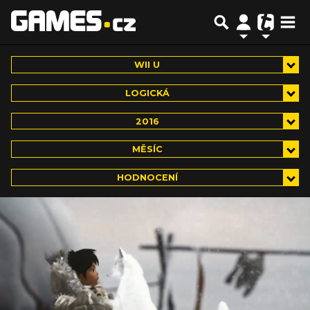
WII U
LOGICKÁ
2016
MĚSÍC
HODNOCENÍ