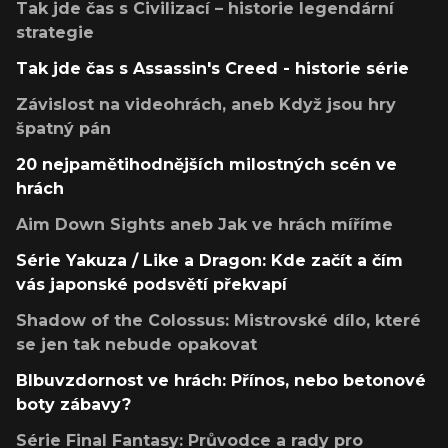
Tak jde čas s Civilizací – historie legendární
strategie
Tak jde čas s Assassin's Creed - historie série
Závislost na videohrách, aneb Když jsou hry
špatný pán
20 nejpamětihodnějších milostných scén ve
hrách
Aim Down Sights aneb Jak ve hrách míříme
Série Yakuza / Like a Dragon: Kde začít a čím
vás japonské podsvětí překvapí
Shadow of the Colossus: Mistrovské dílo, které
se jen tak nebude opakovat
Blbuvzdornost ve hrách: Přínos, nebo betonové
boty zábavy?
Série Final Fantasy: Průvodce a rady pro