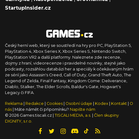
StartupInsider.cz
Český herní web, který se soustředí na hry pro PC, PlayStation 5,
PlayStation 4, Xbox Series X, Xbox Series S, Nintendo Switch,
PlayStation VR2 a další platformy. Naleznete zde recenze,
dojmy z hraní, videorecenze i pravidelné novinky, stejně jako
podcasty, rozsáhlou databázi her a speciály k očekávaným hrám
ze sérií jako Assassin's Creed, Call of Duty, Grand Theft Auto, The
Legend of Zelda, Final Fantasy, Kingdom Come: Deliverance,
Diablo, Stalker, The Elder Scrolls, Baldur's Gate, Hogwart's
Legacy či FIFA.
Reklama
|
Redakce
|
Cookies
|
Osobní údaje
|
Kodex
|
Kontakt
|
O
nás
| Máte námět či připomínku?
Napište nám
© 2026 Games.tiscali.cz |
TISCALI MEDIA, a.s.
|
Člen skupiny
DIGNITY, s.r.o.