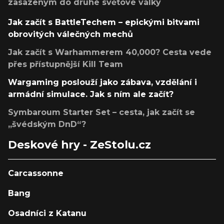
zasazeným do druhé světové války
Jak začít s BattleTechem – epickými bitvami
obrovitých válečných mechů
Jak začít s Warhammerem 40,000? Cesta vede
přes přístupnější Kill Team
Wargaming poslouží jako zábava, vzdělání i
armádní simulace. Jak s ním ale začít?
Symbaroum Starter Set – cesta, jak začít se
„švédským DnD“?
Deskové hry - ZeStolu.cz
Carcassonne
Bang
Osadníci z Katanu