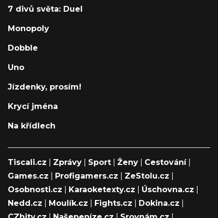
7 divů světa: Duel
Monopoly
Dobble
Uno
Jízdenky, prosím!
Krycí jména
Na křídlech
Tiscali.cz
|
Zprávy
|
Sport
|
Ženy
|
Cestování
|
Games.cz
|
Profigamers.cz
|
ZeStolu.cz
|
Osobnosti.cz
|
Karaoketexty.cz
|
Úschovna.cz
|
Nedd.cz
|
Moulík.cz
|
Fights.cz
|
Dokina.cz
|
CZhity.cz
|
Našepeníze.cz
|
Srovnám.cz
|