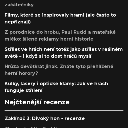
začátečníky
Filmy, které se inspirovaly hrami (ale často to
nepřiznají)
Z porodnice do hrobu, Paul Rudd a mateřské
mléko: šílené reklamy herní historie
Střílet ve hrách není totéž jako střílet v reálném
světě – i když si to dost hráčů myslí
Hrůza devětkrát jinak. Znáte tyto přehlížené
herní horory?
Kulky, lasery i optické klamy: Jak ve hrách
funguje střílení
Nejčtenější recenze
Zaklínač 3: Divoký hon - recenze