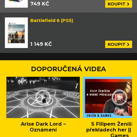
749 KČ
KOUPIT
Battlefield 6 (PS5)
1 149 KČ
KOUPIT
DOPORUČENÁ VIDEA
Arise Dark Lord –
S Filipem Ženíšk
Oznámení
překladech her || C
Games