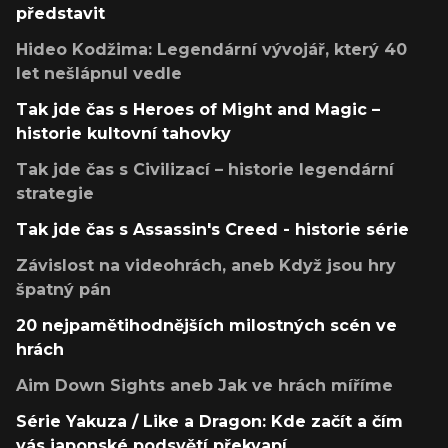
představit
Hideo Kodžima: Legendární vývojář, který 40
let nešlápnul vedle
Tak jde čas s Heroes of Might and Magic –
historie kultovní tahovky
Tak jde čas s Civilizací – historie legendární
strategie
Tak jde čas s Assassin's Creed - historie série
Závislost na videohrách, aneb Když jsou hry
špatný pán
20 nejpamětihodnějších milostných scén ve
hrách
Aim Down Sights aneb Jak ve hrách míříme
Série Yakuza / Like a Dragon: Kde začít a čím
vás japonské podsvětí překvapí