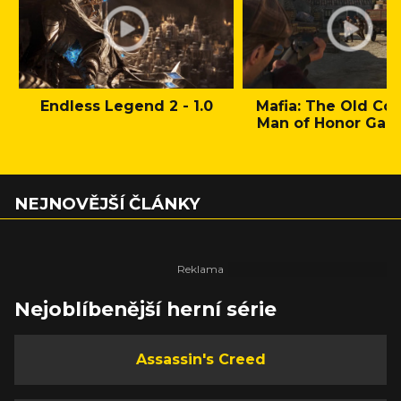
Endless Legend 2 - 1.0
Mafia: The Old Cou
Man of Honor Gam
NEJNOVĚJŠÍ ČLÁNKY
Nejoblíbenější herní série
Assassin's Creed