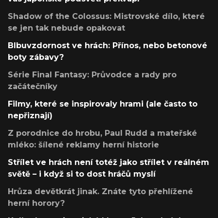
Shadow of the Colossus: Mistrovské dílo, které
se jen tak nebude opakovat
Blbuvzdornost ve hrách: Přínos, nebo betonové
boty zábavy?
Série Final Fantasy: Průvodce a rady pro
začátečníky
Filmy, které se inspirovaly hrami (ale často to
nepřiznají)
Z porodnice do hrobu, Paul Rudd a mateřské
mléko: šílené reklamy herní historie
Střílet ve hrách není totéž jako střílet v reálném
světě – i když si to dost hráčů myslí
Hrůza devětkrát jinak. Znáte tyto přehlížené
herní horory?