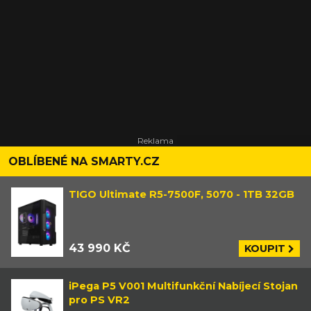
OBLÍBENÉ NA SMARTY.CZ
TIGO Ultimate R5-7500F, 5070 - 1TB 32GB
43 990 KČ
KOUPIT
iPega P5 V001 Multifunkční Nabíjecí Stojan
pro PS VR2