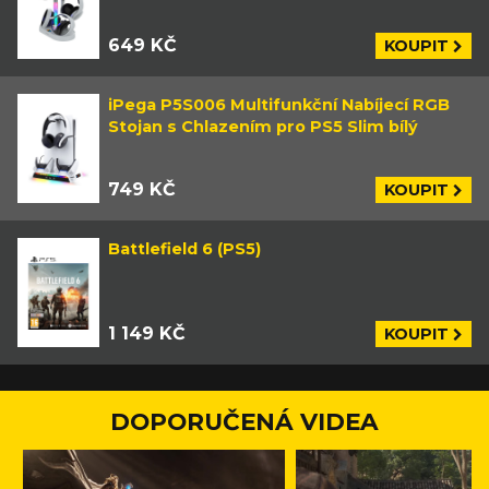
649 KČ
KOUPIT
iPega P5S006 Multifunkční Nabíjecí RGB
Stojan s Chlazením pro PS5 Slim bílý
749 KČ
KOUPIT
Battlefield 6 (PS5)
1 149 KČ
KOUPIT
DOPORUČENÁ VIDEA