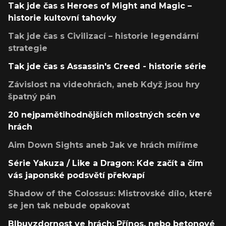
Tak jde čas s Heroes of Might and Magic –
historie kultovní tahovky
Tak jde čas s Civilizací – historie legendární
strategie
Tak jde čas s Assassin's Creed - historie série
Závislost na videohrách, aneb Když jsou hry
špatný pán
20 nejpamětihodnějších milostných scén ve
hrách
Aim Down Sights aneb Jak ve hrách míříme
Série Yakuza / Like a Dragon: Kde začít a čím
vás japonské podsvětí překvapí
Shadow of the Colossus: Mistrovské dílo, které
se jen tak nebude opakovat
Blbuvzdornost ve hrách: Přínos, nebo betonové