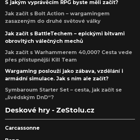
S jakým vyprávěcím RPG byste měli začít?
Jak začít s Bolt Action – wargamingem
zasazeným do druhé světové války
Jak začít s BattleTechem – epickými bitvami
obrovitých válečných mechů
Jak začít s Warhammerem 40,000? Cesta vede
přes přístupnější Kill Team
Wargaming poslouží jako zábava, vzdělání i
armádní simulace. Jak s ním ale začít?
Symbaroum Starter Set – cesta, jak začít se
„švédským DnD“?
Deskové hry - ZeStolu.cz
Carcassonne