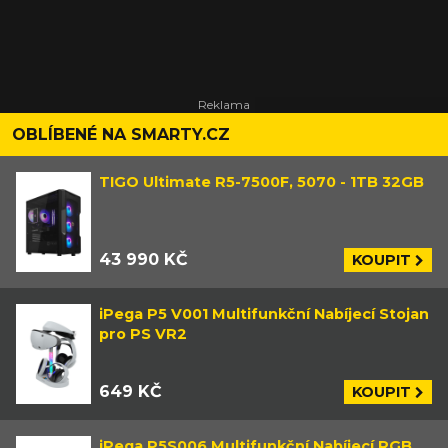
OBLÍBENÉ NA SMARTY.CZ
TIGO Ultimate R5-7500F, 5070 - 1TB 32GB
43 990 KČ
KOUPIT
iPega P5 V001 Multifunkční Nabíjecí Stojan
pro PS VR2
649 KČ
KOUPIT
iPega P5S006 Multifunkční Nabíjecí RGB