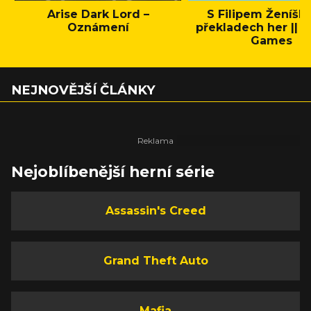
Arise Dark Lord –
S Filipem Ženíšk
Oznámení
překladech her || C
Games
NEJNOVĚJŠÍ ČLÁNKY
Nejoblíbenější herní série
Assassin's Creed
Grand Theft Auto
Mafia