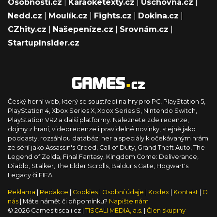
Osobnosti.cz
|
Karaoketexty.cz
|
Úschovna.cz
|
Nedd.cz
|
Moulík.cz
|
Fights.cz
|
Dokina.cz
|
CZhity.cz
|
Našepeníze.cz
|
Srovnám.cz
|
StartupInsider.cz
Český herní web, který se soustředí na hry pro PC, PlayStation 5,
PlayStation 4, Xbox Series X, Xbox Series S, Nintendo Switch,
PlayStation VR2 a další platformy. Naleznete zde recenze,
dojmy z hraní, videorecenze i pravidelné novinky, stejně jako
podcasty, rozsáhlou databázi her a speciály k očekávaným hrám
ze sérií jako Assassin's Creed, Call of Duty, Grand Theft Auto, The
Legend of Zelda, Final Fantasy, Kingdom Come: Deliverance,
Diablo, Stalker, The Elder Scrolls, Baldur's Gate, Hogwart's
Legacy či FIFA.
Reklama
|
Redakce
|
Cookies
|
Osobní údaje
|
Kodex
|
Kontakt
|
O
nás
| Máte námět či připomínku?
Napište nám
© 2026 Games.tiscali.cz |
TISCALI MEDIA, a.s.
|
Člen skupiny