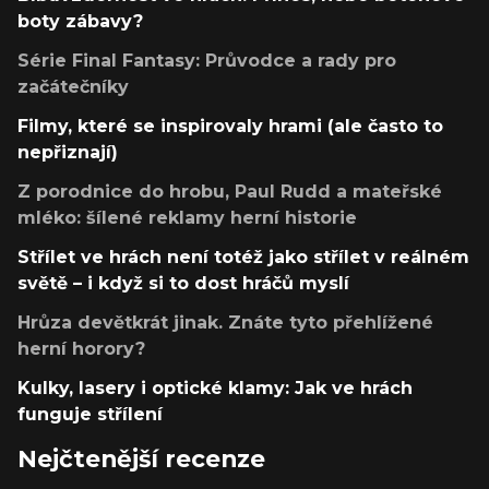
boty zábavy?
Série Final Fantasy: Průvodce a rady pro
začátečníky
Filmy, které se inspirovaly hrami (ale často to
nepřiznají)
Z porodnice do hrobu, Paul Rudd a mateřské
mléko: šílené reklamy herní historie
Střílet ve hrách není totéž jako střílet v reálném
světě – i když si to dost hráčů myslí
Hrůza devětkrát jinak. Znáte tyto přehlížené
herní horory?
Kulky, lasery i optické klamy: Jak ve hrách
funguje střílení
Nejčtenější recenze