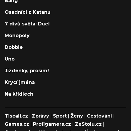
Bang
Osadníci z Katanu
7 divů světa: Duel
Monopoly
Dobble
Uno
Jízdenky, prosím!
Krycí jména
Na křídlech
Tiscali.cz
|
Zprávy
|
Sport
|
Ženy
|
Cestování
|
Games.cz
|
Profigamers.cz
|
ZeStolu.cz
|