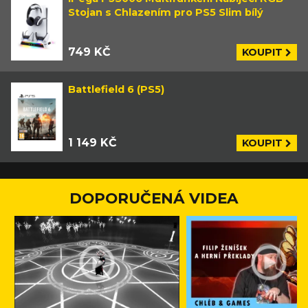
Stojan s Chlazením pro PS5 Slim bílý
749 KČ
KOUPIT
Battlefield 6 (PS5)
1 149 KČ
KOUPIT
DOPORUČENÁ VIDEA