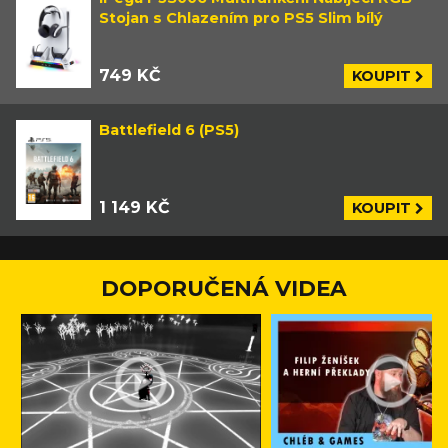
Stojan s Chlazením pro PS5 Slim bílý
749 KČ
KOUPIT
Battlefield 6 (PS5)
1 149 KČ
KOUPIT
DOPORUČENÁ VIDEA