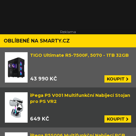
OBLÍBENÉ NA SMARTY.CZ
TIGO Ultimate R5-7500F, 5070 - 1TB 32GB
43 990 KČ
KOUPIT
iPega P5 V001 Multifunkční Nabíjecí Stojan
pro PS VR2
649 KČ
KOUPIT
iPega P5S006 Multifunkční Nabíjecí RGB