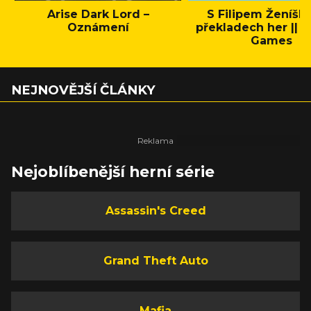
Arise Dark Lord –
S Filipem Ženíšk
Oznámení
překladech her || C
Games
NEJNOVĚJŠÍ ČLÁNKY
Nejoblíbenější herní série
Assassin's Creed
Grand Theft Auto
Mafia