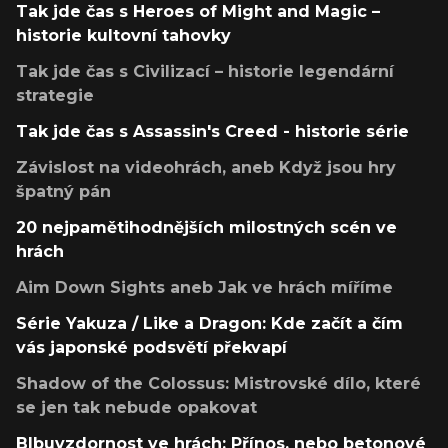
Tak jde čas s Heroes of Might and Magic –
historie kultovní tahovky
Tak jde čas s Civilizací – historie legendární
strategie
Tak jde čas s Assassin's Creed - historie série
Závislost na videohrách, aneb Když jsou hry
špatný pán
20 nejpamětihodnějších milostných scén ve
hrách
Aim Down Sights aneb Jak ve hrách míříme
Série Yakuza / Like a Dragon: Kde začít a čím
vás japonské podsvětí překvapí
Shadow of the Colossus: Mistrovské dílo, které
se jen tak nebude opakovat
Blbuvzdornost ve hrách: Přínos, nebo betonové