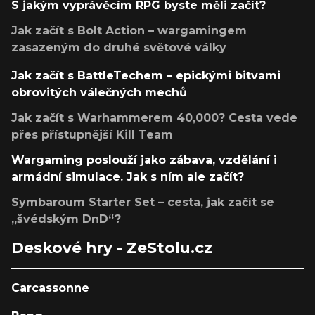
S jakým vyprávěcím RPG byste měli začít?
Jak začít s Bolt Action – wargamingem
zasazeným do druhé světové války
Jak začít s BattleTechem – epickými bitvami
obrovitých válečných mechů
Jak začít s Warhammerem 40,000? Cesta vede
přes přístupnější Kill Team
Wargaming poslouží jako zábava, vzdělání i
armádní simulace. Jak s ním ale začít?
Symbaroum Starter Set – cesta, jak začít se
„švédským DnD“?
Deskové hry - ZeStolu.cz
Carcassonne