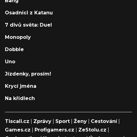
Bang
Osadníci z Katanu
7 divů světa: Duel
Monopoly
Dobble
Uno
Jízdenky, prosím!
Krycí jména
Na křídlech
Tiscali.cz
|
Zprávy
|
Sport
|
Ženy
|
Cestování
|
Games.cz
|
Profigamers.cz
|
ZeStolu.cz
|