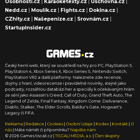
Osobnosti.cz
|
Karaoketexty.cz
|
Úschovna.cz
|
Nedd.cz
|
Moulík.cz
|
Fights.cz
|
Dokina.cz
|
CZhity.cz
|
Našepeníze.cz
|
Srovnám.cz
|
StartupInsider.cz
Český herní web, který se soustředí na hry pro PC, PlayStation 5,
PlayStation 4, Xbox Series X, Xbox Series S, Nintendo Switch,
PlayStation VR2 a další platformy. Naleznete zde recenze,
dojmy z hraní, videorecenze i pravidelné novinky, stejně jako
podcasty, rozsáhlou databázi her a speciály k očekávaným hrám
ze sérií jako Assassin's Creed, Call of Duty, Grand Theft Auto, The
Legend of Zelda, Final Fantasy, Kingdom Come: Deliverance,
Diablo, Stalker, The Elder Scrolls, Baldur's Gate, Hogwart's
Legacy či FIFA.
Reklama
|
Redakce
|
Cookies
|
Osobní údaje
|
Kodex
|
Kontakt
|
O
nás
| Máte námět či připomínku?
Napište nám
© 2026 Games.tiscali.cz |
TISCALI MEDIA, a.s.
|
Člen skupiny