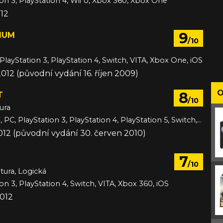
ion 3, PlayStation 4, Wii U, Xbox 360, Xbox One
012
9
IUM
/10
PlayStation 3, PlayStation 4, Switch, VITA, Xbox One, iOS
2012 (původní vydání 16. říjen 2009)
O
8
T
/10
ura
3DS, Android, PC, PlayStation 3, PlayStation 4, PlayStation 5, Switch, Switch 2, VITA, Wii U, Xbox 360, Xbox One, Xbox Series, iOS
012 (původní vydání 30. červen 2010)
7
/10
tura, Logická
on 3, PlayStation 4, Switch, VITA, Xbox 360, iOS
2012