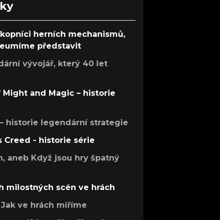
nky
ůkopníci herních mechanismů,
 neumíme představit
rní vývojář, který 40 let
f Might and Magic – historie
 – historie legendární strategie
s Creed - historie série
h, aneb Když jsou hry špatný
h milostných scén ve hrách
Jak ve hrách míříme