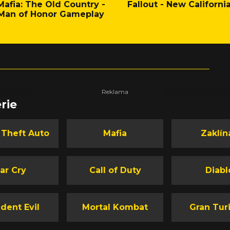
Mafia: The Old Country -
Fallout - New Californi
Man of Honor Gameplay
rie
 Theft Auto
Mafia
Zaklín
ar Cry
Call of Duty
Diabl
dent Evil
Mortal Kombat
Gran Tur