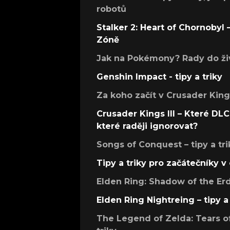
robotů
Stalker 2: Heart of Chornobyl – 
Zóně
Jak na Pokémony? Rady do živ
Genshin Impact - tipy a triky
Za koho začít v Crusader Kings
Crusader Kings III – Které DLC 
které raději ignorovat?
Songs of Conquest – tipy a tri
Tipy a triky pro začátečníky 
Elden Ring: Shadow of the Erdt
Elden Ring Nightreing – tipy a 
The Legend of Zelda: Tears of