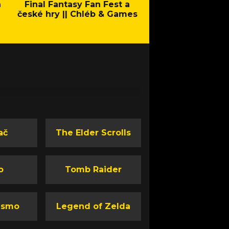
a
Final Fantasy Fan Fest a
Company of Heroes 
české hry || Chléb & Games
Stand - Trail
ač
The Elder Scrolls
o
Tomb Raider
ismo
Legend of Zelda