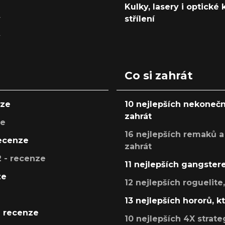
Kulky, lasery i optické
y
střílení
y
Co si zahrát
nze
10 nejlepších nekonečn
zahrát
ze
16 nejlepších remaků a
recenze
zahrát
 - recenze
11 nejlepších gangstere
ze
12 nejlepších roguelite
13 nejlepších hororů, k
- recenze
10 nejlepších 4X strate