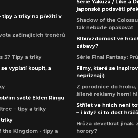
Série Yakuza / Like a D
japonské podsvětí pře
tipy a triky na přežití v
Shadow of the Colossus
tak nebude opakovat
ota začínajících trenérů
Blbuvzdornost ve hrách
zábavy?
 3? Tipy a triky
Série Final Fantasy: P
se vyplatí koupit, a
Filmy, které se inspirov
nepřiznají)
ky
Z porodnice do hrobu,
šílené reklamy herní hi
v obřím světě Elden Ringu
Střílet ve hrách není to
ree – tipy a triky
– i když si to dost hráč
triky
Hrůza devětkrát jinak. 
 the Kingdom - tipy a
horory?