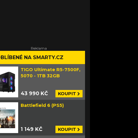
BLÍBENÉ NA SMARTY.CZ
TIGO Ultimate R5-7500F,
5070 - 1TB 32GB
43 990 KČ
KOUPIT
Battlefield 6 (PS5)
1 149 KČ
KOUPIT