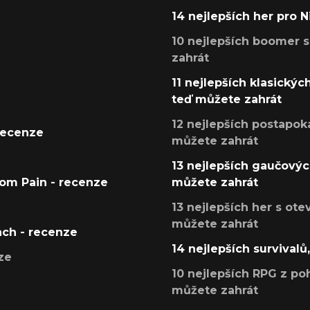
14 nejlepších her pro 
10 nejlepších boomer s
zahrát
11 nejlepších klasickýc
teď můžete zahrát
12 nejlepších postapoka
recenze
můžete zahrát
13 nejlepších gaučových
tom Pain - recenze
můžete zahrát
13 nejlepších her s ot
můžete zahrát
ach - recenze
14 nejlepších survivalů
ze
10 nejlepších RPG z poh
můžete zahrát