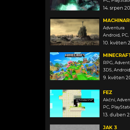
PC, PlayStat
14. srpen 2
MACHINAR
Adventura
Android, PC, 
10. květen 
MINECRAF
RPG, Advent
9. květen 2
FEZ
Akční, Adven
PC, PlayStati
13. duben 
JAK 3