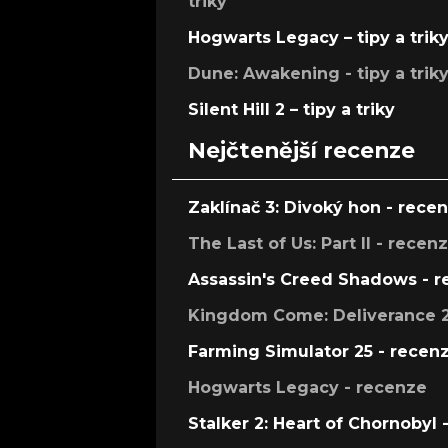
triky
Hogwarts Legacy – tipy a trik
Dune: Awakening - tipy a trik
Silent Hill 2 – tipy a triky
Nejčtenější recenze
Zaklínač 3: Divoký hon - rece
The Last of Us: Part II - recen
Assassin's Creed Shadows - 
Kingdom Come: Deliverance 2
Farming Simulator 25 - recen
Hogwarts Legacy - recenze
Stalker 2: Heart of Chornobyl 