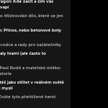
ragon: Kde začít a čím vás
kvapí
: Mistrovské dílo, které se jen
: Přínos, nebo betonové boty
růvodce a rady pro začátečníky
aly hrami (ale často to
 Paul Rudd a mateřské mléko:
storie
též jako střílet v reálném světě
ů myslí
Znáte tyto přehlížené herní