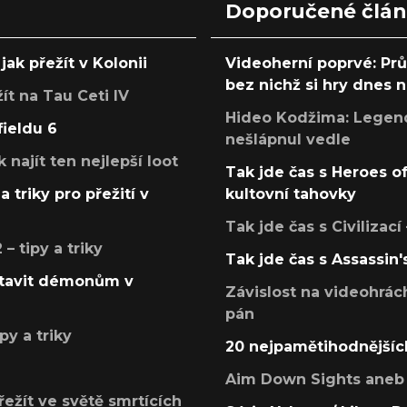
Doporučené člá
jak přežít v Kolonii
Videoherní poprvé: Pr
bez nichž si hry dnes
žít na Tau Ceti IV
Hideo Kodžima: Legendá
fieldu 6
nešlápnul vedle
k najít ten nejlepší loot
Tak jde čas s Heroes o
a triky pro přežití v
kultovní tahovky
Tak jde čas s Civilizací
 tipy a triky
Tak jde čas s Assassin'
postavit démonům v
Závislost na videohrác
pán
py a triky
20 nejpamětihodnějšíc
Aim Down Sights aneb 
přežít ve světě smrtících