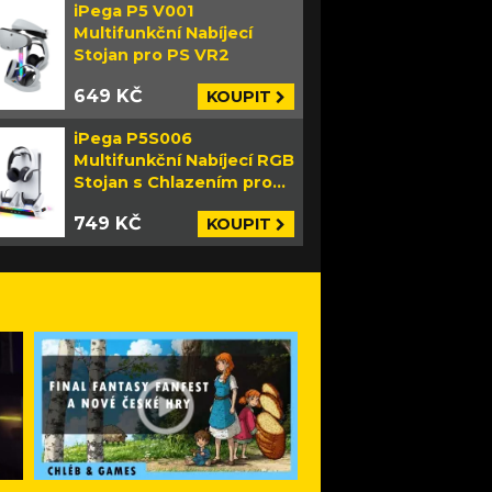
iPega P5 V001
Multifunkční Nabíjecí
Stojan pro PS VR2
649 KČ
KOUPIT
iPega P5S006
Multifunkční Nabíjecí RGB
Stojan s Chlazením pro
PS5 Slim bílý
749 KČ
KOUPIT