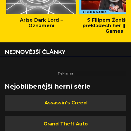
Arise Dark Lord –
S Filipem Ženíšk
Oznámení
překladech her || C
Games
NEJNOVĚJŠÍ ČLÁNKY
Nejoblíbenější herní série
Assassin's Creed
Grand Theft Auto