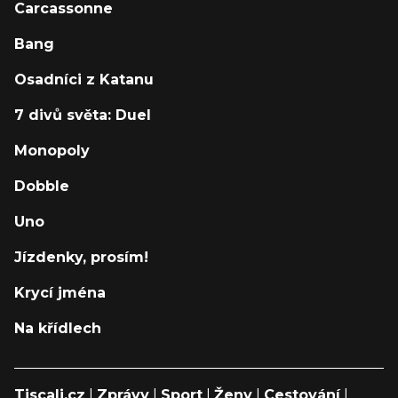
Carcassonne
Bang
Osadníci z Katanu
7 divů světa: Duel
Monopoly
Dobble
Uno
Jízdenky, prosím!
Krycí jména
Na křídlech
Tiscali.cz
|
Zprávy
|
Sport
|
Ženy
|
Cestování
|