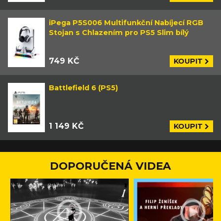
iPega P5S006 Multifunkční Nabíjecí RGB
Stojan s Chlazením pro PS5 Slim bílý
749 KČ
KOUPIT
Battlefield 6 (PS5)
1 149 KČ
KOUPIT
DOPORUČENÁ VIDEA