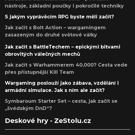
nástroje, základní poučky i pokročilé techniky
S jakým vyprávěcím RPG byste měli začít?
Jak začít s Bolt Action – wargamingem
zasazeným do druhé světové války
Jak začít s BattleTechem – epickými bitvami
obrovitých válečných mechů
Jak začít s Warhammerem 40,000? Cesta vede
přes přístupnější Kill Team
Wargaming poslouží jako zábava, vzdělání i
armádní simulace. Jak s ním ale začít?
Symbaroum Starter Set – cesta, jak začít se
„švédským DnD“?
Deskové hry - ZeStolu.cz