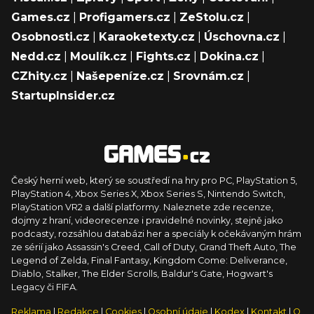
Games.cz
|
Profigamers.cz
|
ZeStolu.cz
|
Osobnosti.cz
|
Karaoketexty.cz
|
Úschovna.cz
|
Nedd.cz
|
Moulík.cz
|
Fights.cz
|
Dokina.cz
|
CZhity.cz
|
Našepeníze.cz
|
Srovnám.cz
|
StartupInsider.cz
Český herní web, který se soustředí na hry pro PC, PlayStation 5,
PlayStation 4, Xbox Series X, Xbox Series S, Nintendo Switch,
PlayStation VR2 a další platformy. Naleznete zde recenze,
dojmy z hraní, videorecenze i pravidelné novinky, stejně jako
podcasty, rozsáhlou databázi her a speciály k očekávaným hrám
ze sérií jako Assassin's Creed, Call of Duty, Grand Theft Auto, The
Legend of Zelda, Final Fantasy, Kingdom Come: Deliverance,
Diablo, Stalker, The Elder Scrolls, Baldur's Gate, Hogwart's
Legacy či FIFA.
Reklama
|
Redakce
|
Cookies
|
Osobní údaje
|
Kodex
|
Kontakt
|
O