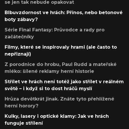
se jen tak nebude opakovat
Blbuvzdornost ve hrách: Přínos, nebo betonové
boty zábavy?
Série Final Fantasy: Průvodce a rady pro
začátečníky
Filmy, které se inspirovaly hrami (ale často to
nepřiznají)
Z porodnice do hrobu, Paul Rudd a mateřské
mléko: šílené reklamy herní historie
Střílet ve hrách není totéž jako střílet v reálném
světě – i když si to dost hráčů myslí
Hrůza devětkrát jinak. Znáte tyto přehlížené
herní horory?
Kulky, lasery i optické klamy: Jak ve hrách
funguje střílení