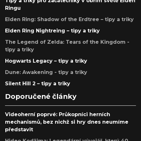
Tipy a triky pro začátečníky v obřím světě Elden
Ringu
Elden Ring: Shadow of the Erdtree – tipy a triky
Elden Ring Nightreing – tipy a triky
The Legend of Zelda: Tears of the Kingdom -
tipy a triky
Hogwarts Legacy – tipy a triky
Dune: Awakening - tipy a triky
Silent Hill 2 – tipy a triky
Doporučené články
Videoherní poprvé: Průkopníci herních
mechanismů, bez nichž si hry dnes neumíme
představit
Hideo Kodžima: Legendární vývojář, který 40