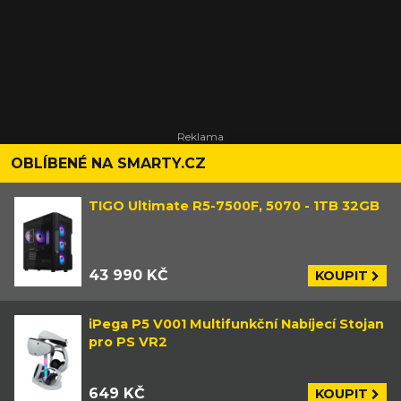
OBLÍBENÉ NA SMARTY.CZ
TIGO Ultimate R5-7500F, 5070 - 1TB 32GB
43 990 KČ
KOUPIT
iPega P5 V001 Multifunkční Nabíjecí Stojan
pro PS VR2
649 KČ
KOUPIT