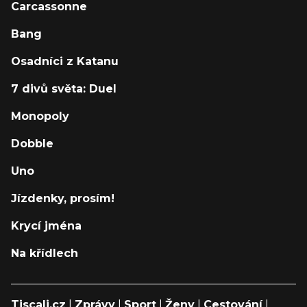
Carcassonne
Bang
Osadníci z Katanu
7 divů světa: Duel
Monopoly
Dobble
Uno
Jízdenky, prosím!
Krycí jména
Na křídlech
Tiscali.cz
|
Zprávy
|
Sport
|
Ženy
|
Cestování
|