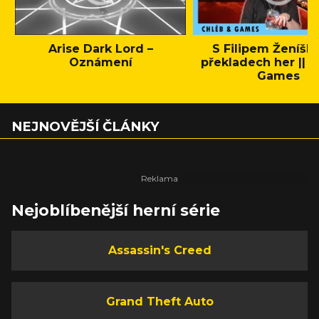
Arise Dark Lord –
S Filipem Ženíšk
Oznámení
překladech her || C
Games
NEJNOVĚJŠÍ ČLÁNKY
Nejoblíbenější herní série
Assassin's Creed
Grand Theft Auto