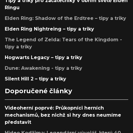
Tipy a triky pro začátečníky v obřím světě Elden
Ringu
Elden Ring: Shadow of the Erdtree – tipy a triky
Elden Ring Nightreing – tipy a triky
The Legend of Zelda: Tears of the Kingdom -
tipy a triky
Hogwarts Legacy – tipy a triky
Dune: Awakening - tipy a triky
Silent Hill 2 – tipy a triky
Doporučené články
Videoherní poprvé: Průkopníci herních
mechanismů, bez nichž si hry dnes neumíme
představit
Hideo Kodžima: Legendární vývojář, který 40