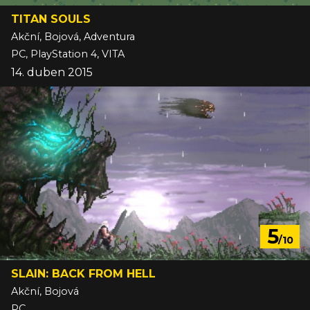
TITAN SOULS
Akční, Bojová, Adventura
PC, PlayStation 4, VITA
14. duben 2015
5
/10
SLAIN: BACK FROM HELL
Akční, Bojová
PC