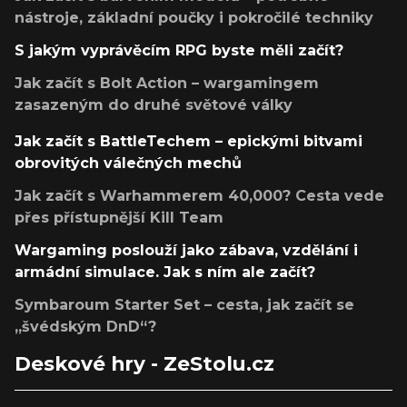
nástroje, základní poučky i pokročilé techniky
S jakým vyprávěcím RPG byste měli začít?
Jak začít s Bolt Action – wargamingem
zasazeným do druhé světové války
Jak začít s BattleTechem – epickými bitvami
obrovitých válečných mechů
Jak začít s Warhammerem 40,000? Cesta vede
přes přístupnější Kill Team
Wargaming poslouží jako zábava, vzdělání i
armádní simulace. Jak s ním ale začít?
Symbaroum Starter Set – cesta, jak začít se
„švédským DnD“?
Deskové hry - ZeStolu.cz