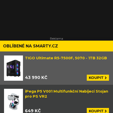
OBLÍBENÉ NA SMARTY.CZ
TIGO Ultimate R5-7500F, 5070 - 1TB 32GB
43 990 KČ
KOUPIT
iPega P5 V001 Multifunkční Nabíjecí Stojan
pro PS VR2
649 KČ
KOUPIT