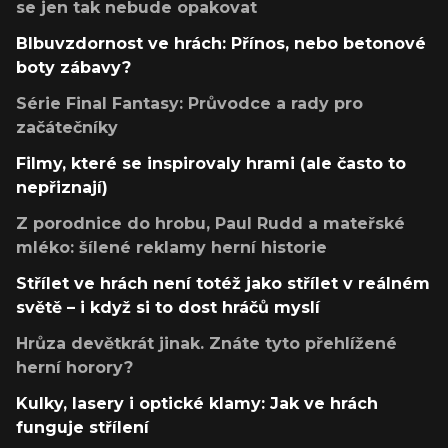
se jen tak nebude opakovat
Blbuvzdornost ve hrách: Přínos, nebo betonové
boty zábavy?
Série Final Fantasy: Průvodce a rady pro
začátečníky
Filmy, které se inspirovaly hrami (ale často to
nepřiznají)
Z porodnice do hrobu, Paul Rudd a mateřské
mléko: šílené reklamy herní historie
Střílet ve hrách není totéž jako střílet v reálném
světě – i když si to dost hráčů myslí
Hrůza devětkrát jinak. Znáte tyto přehlížené
herní horory?
Kulky, lasery i optické klamy: Jak ve hrách
funguje střílení