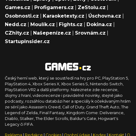
Games.cz
|
Profigamers.cz
|
ZeStolu.cz
|
Osobnosti.cz
|
Karaoketexty.cz
|
Úschovna.cz
|
Nedd.cz
|
Moulík.cz
|
Fights.cz
|
Dokina.cz
|
CZhity.cz
|
Našepeníze.cz
|
Srovnám.cz
|
StartupInsider.cz
Český herní web, který se soustředí na hry pro PC, PlayStation 5,
PlayStation 4, Xbox Series X, Xbox Series S, Nintendo Switch,
PlayStation VR2 a další platformy. Naleznete zde recenze,
dojmy z hraní, videorecenze i pravidelné novinky, stejně jako
podcasty, rozsáhlou databázi her a speciály k očekávaným hrám
ze sérií jako Assassin's Creed, Call of Duty, Grand Theft Auto, The
Legend of Zelda, Final Fantasy, Kingdom Come: Deliverance,
Diablo, Stalker, The Elder Scrolls, Baldur's Gate, Hogwart's
Legacy či FIFA.
Reklama
|
Redakce
|
Cookies
|
Osobní údaje
|
Kodex
|
Kontakt
|
O