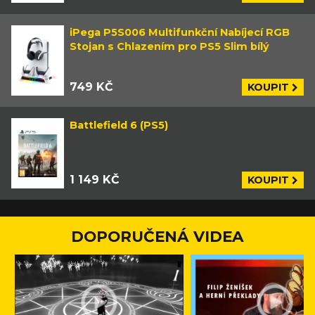
iPega P5S006 Multifunkční Nabíjecí RGB
Stojan s Chlazením pro PS5 Slim bílý
749 KČ
KOUPIT
Battlefield 6 (PS5)
1 149 KČ
KOUPIT
DOPORUČENÁ VIDEA