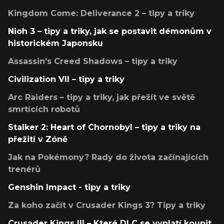
Kingdom Come: Deliverance 2 – tipy a triky
Nioh 3 – tipy a triky, jak se postavit démonům v
historickém Japonsku
Assassin's Creed Shadows – tipy a triky
Civilization VII – tipy a triky
Arc Raiders – tipy a triky, jak přežít ve světě
smrtících robotů
Stalker 2: Heart of Chornobyl – tipy a triky na
přežití v Zóně
Jak na Pokémony? Rady do života začínajících
trenérů
Genshin Impact - tipy a triky
Za koho začít v Crusader Kings 3? Tipy a triky
Crusader Kings III – Které DLC se vyplatí koupit,