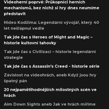
Videoherní poprvé: Průkopníci herních
mechanismů, bez nichž si hry dnes neumíme
představit
Hideo Kodžima: Legendární vývojář, který 40
let nešlápnul vedle
Tak jde čas s Heroes of Might and Magic –
historie kultovní tahovky
Tak jde čas s Civilizací – historie legendární
strategie
Tak jde čas s Assassin's Creed - historie série
Závislost na videohrách, aneb Když jsou hry
špatný pán
20 nejpamětihodnějších milostných scén ve
hrách
Aim Down Sights aneb Jak ve hrách míříme