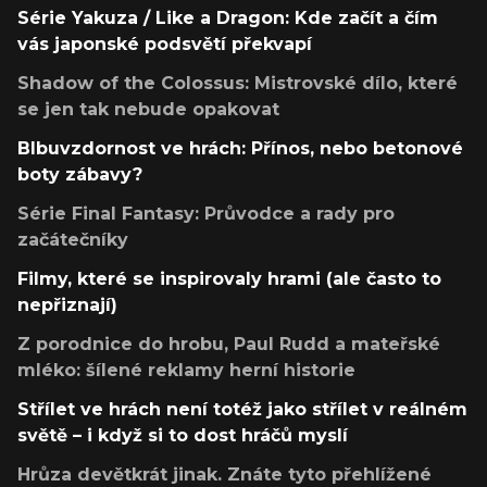
Série Yakuza / Like a Dragon: Kde začít a čím
vás japonské podsvětí překvapí
Shadow of the Colossus: Mistrovské dílo, které
se jen tak nebude opakovat
Blbuvzdornost ve hrách: Přínos, nebo betonové
boty zábavy?
Série Final Fantasy: Průvodce a rady pro
začátečníky
Filmy, které se inspirovaly hrami (ale často to
nepřiznají)
Z porodnice do hrobu, Paul Rudd a mateřské
mléko: šílené reklamy herní historie
Střílet ve hrách není totéž jako střílet v reálném
světě – i když si to dost hráčů myslí
Hrůza devětkrát jinak. Znáte tyto přehlížené