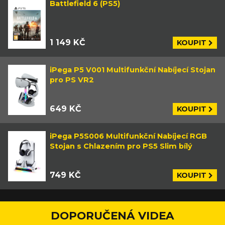
Battlefield 6 (PS5)
1 149 KČ
KOUPIT
iPega P5 V001 Multifunkční Nabíjecí Stojan
pro PS VR2
649 KČ
KOUPIT
iPega P5S006 Multifunkční Nabíjecí RGB
Stojan s Chlazením pro PS5 Slim bílý
749 KČ
KOUPIT
DOPORUČENÁ VIDEA