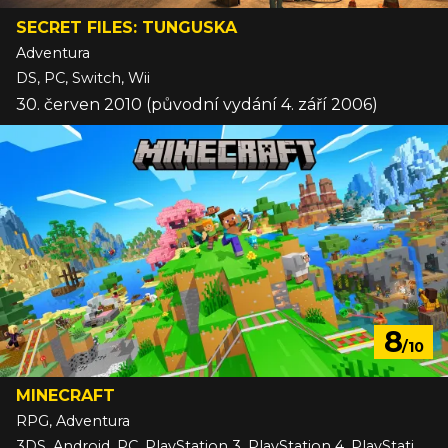
SECRET FILES: TUNGUSKA
Adventura
DS, PC, Switch, Wii
30. červen 2010 (původní vydání 4. září 2006)
8
/10
MINECRAFT
RPG, Adventura
3DS, Android, PC, PlayStation 3, PlayStation 4, PlayStation 5, Switch, Switch 2, VITA, Wii U, Xbox 360, Xbox One, Xbox Series, iOS