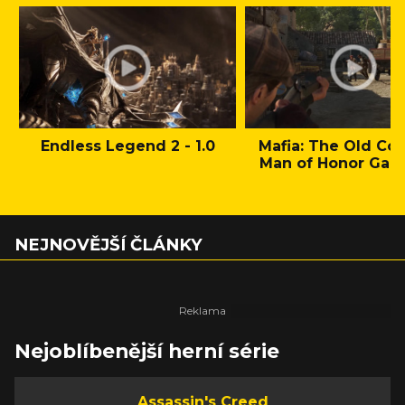
Endless Legend 2 - 1.0
Mafia: The Old Cou
Man of Honor Gam
NEJNOVĚJŠÍ ČLÁNKY
Nejoblíbenější herní série
Assassin's Creed