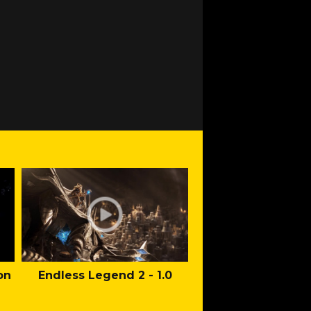
on
Endless Legend 2 - 1.0
Mafia: The Old Co
Man of Honor Ga