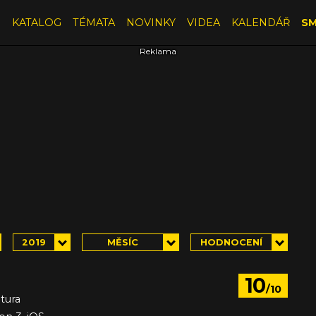
E
KATALOG
TÉMATA
NOVINKY
VIDEA
KALENDÁŘ
SM
2019
MĚSÍC
HODNOCENÍ
10
/10
tura