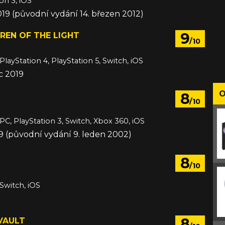
on 3, iOS
019 (původní vydání 14. březen 2012)
9
DREN OF THE LIGHT
/10
PlayStation 4, PlayStation 5, Switch, iOS
c 2019
O
8
/10
 PC, PlayStation 3, Switch, Xbox 360, iOS
019 (původní vydání 9. leden 2002)
8
/10
 Switch, iOS
8
VAULT