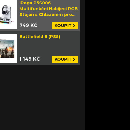
iPega P5S006
Multifunkční Nabíjecí RGB
Stojan s Chlazením pro
PS5 Slim bílý
749 KČ
KOUPIT
Battlefield 6 (PS5)
1 149 KČ
KOUPIT