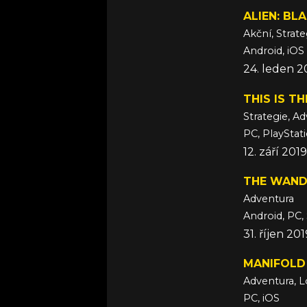
ALIEN: BL
Akční, Strat
Android, iOS
24. leden 2
THIS IS TH
Strategie, A
PC, PlayStat
12. září 20
THE WAND
Adventura
Android, PC,
31. říjen 201
MANIFOLD
Adventura, L
PC, iOS