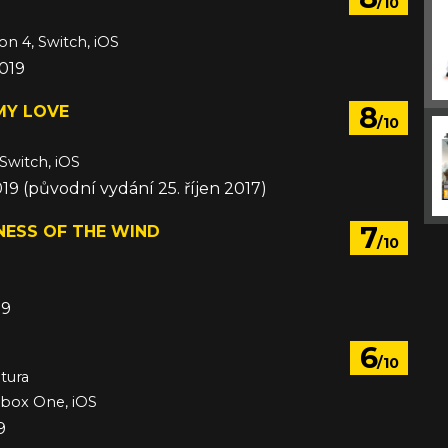
/10
on 4, Switch, iOS
019
8
MY LOVE
/10
 Switch, iOS
019 (původní vydání 25. říjen 2017)
7
NESS OF THE WIND
/10
19
6
/10
tura
Xbox One, iOS
9