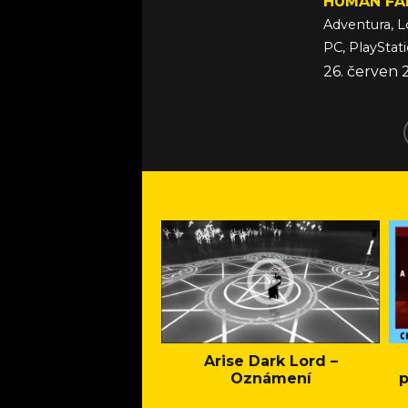
HUMAN FA
Adventura, L
26. červen 
Arise Dark Lord –
Oznámení
p