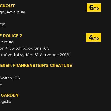
6
ACKOUT
/10
egie, Adventura
019
4
E POLICE 2
/10
dventura
ion 4, Switch, Xbox One, iOS
19 (původní vydání 31. červenec 2018)
ERER: FRANKENSTEIN’S CREATURE
 Switch, iOS
9
 GARDEN
ogická