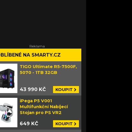
BLÍBENÉ NA SMARTY.CZ
TIGO Ultimate R5-7500F,
5070 - 1TB 32GB
43 990 KČ
KOUPIT
iPega P5 V001
Multifunkční Nabíjecí
Stojan pro PS VR2
649 KČ
KOUPIT