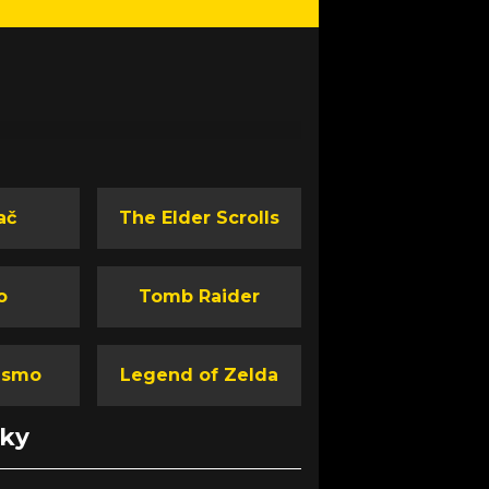
ač
The Elder Scrolls
o
Tomb Raider
ismo
Legend of Zelda
nky