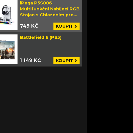
iPega P5S006
Multifunkční Nabíjecí RGB
Stojan s Chlazením pro
PS5 Slim bílý
749 KČ
KOUPIT
Battlefield 6 (PS5)
1 149 KČ
KOUPIT