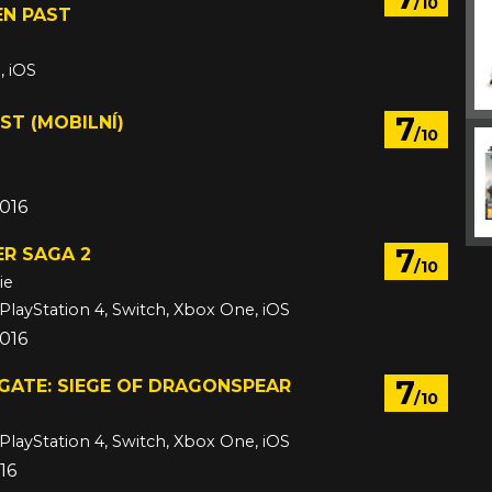
/10
N PAST
, iOS
6 (původní vydání 15. září 2015)
7
ST (MOBILNÍ)
/10
2016
7
ER SAGA 2
/10
ie
 PlayStation 4, Switch, Xbox One, iOS
016
7
GATE: SIEGE OF DRAGONSPEAR
/10
 PlayStation 4, Switch, Xbox One, iOS
16