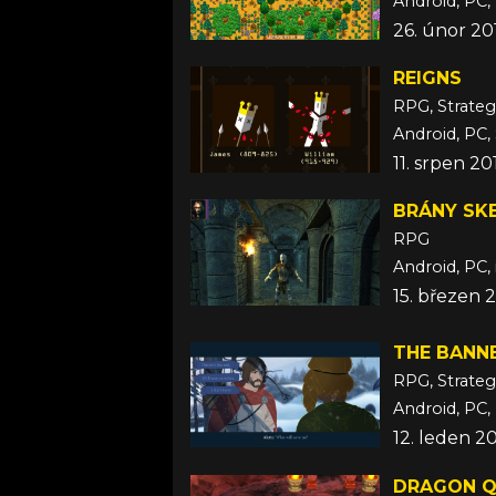
Android, PC, 
26. únor 20
REIGNS
RPG, Strateg
Android, PC,
11. srpen 20
BRÁNY SK
RPG
Android, PC,
15. březen 
THE BANN
RPG, Strateg
Android, PC,
12. leden 2
DRAGON QU