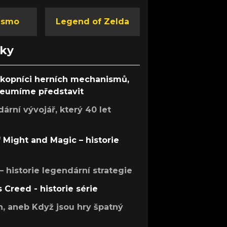
ismo
Legend of Zelda
nky
ůkopníci herních mechanismů,
 neumíme představit
rní vývojář, který 40 let
f Might and Magic – historie
 – historie legendární strategie
s Creed - historie série
h, aneb Když jsou hry špatný