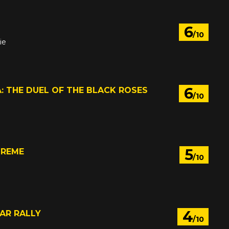
6
/10
ie
6
 THE DUEL OF THE BLACK ROSES
/10
5
TREME
/10
4
AR RALLY
/10