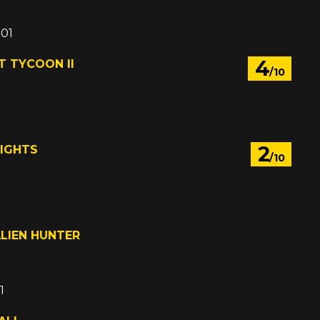
001
4
T TYCOON II
/10
2
NIGHTS
/10
1
ALIEN HUNTER
1