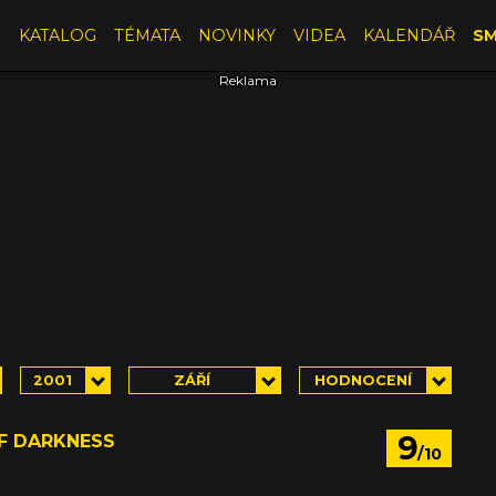
E
KATALOG
TÉMATA
NOVINKY
VIDEA
KALENDÁŘ
SM
2001
ZÁŘÍ
HODNOCENÍ
9
F DARKNESS
/10