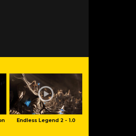
on
Endless Legend 2 - 1.0
Mafia: The Old Co
Man of Honor Ga