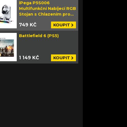
iPega P5S006
Multifunkční Nabíjecí RGB
Stojan s Chlazením pro
PS5 Slim bílý
749 KČ
KOUPIT
Battlefield 6 (PS5)
1 149 KČ
KOUPIT