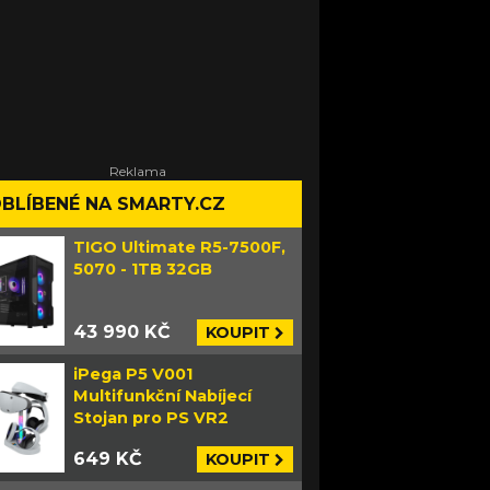
BLÍBENÉ NA SMARTY.CZ
TIGO Ultimate R5-7500F,
5070 - 1TB 32GB
43 990 KČ
KOUPIT
iPega P5 V001
Multifunkční Nabíjecí
Stojan pro PS VR2
649 KČ
KOUPIT