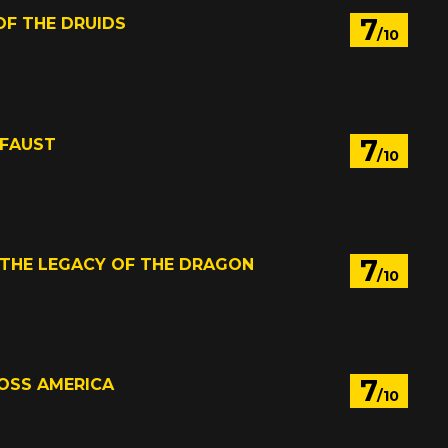
7
OF THE DRUIDS
/10
1
7
 FAUST
/10
7
 THE LEGACY OF THE DRAGON
/10
7
ROSS AMERICA
/10