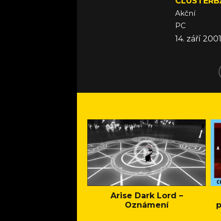
CLUSTERB
Akční
PC
14. září 200
Arise Dark Lord –
Oznámení
p