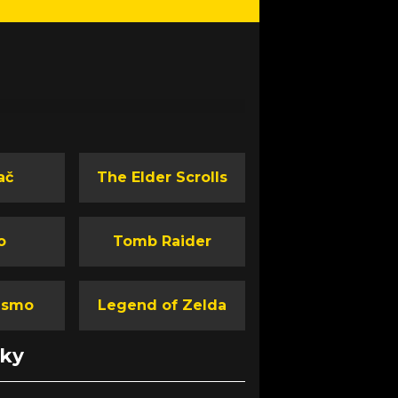
ač
The Elder Scrolls
o
Tomb Raider
ismo
Legend of Zelda
nky