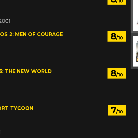
/10
 2001
8
S 2: MEN OF COURAGE
/10
8
 3: THE NEW WORLD
/10
7
ORT TYCOON
/10
1