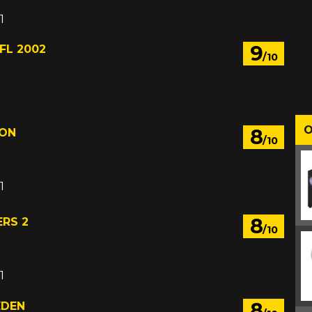
1
9
FL 2002
/10
1
O
8
ION
/10
1
8
RS 2
/10
1
8
EDEN