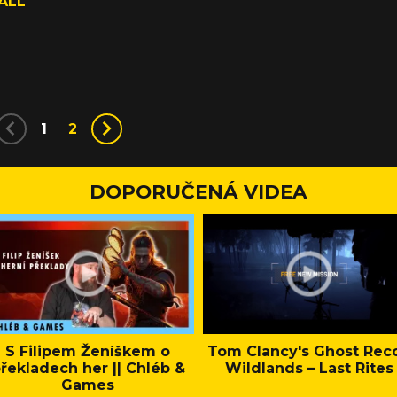
ALL
1
1
2
DOPORUČENÁ VIDEA
S Filipem Ženíškem o
Tom Clancy's Ghost Rec
řekladech her || Chléb &
Wildlands – Last Rites
Games