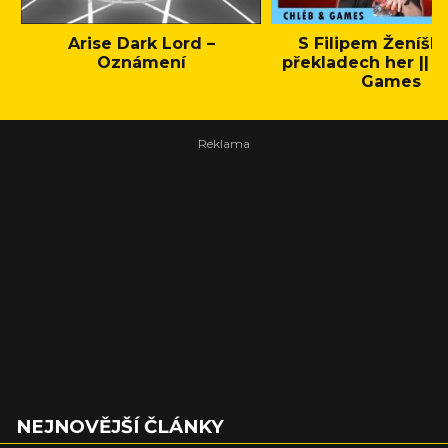
Arise Dark Lord –
S Filipem Ženíšk
Oznámení
překladech her || C
Games
NEJNOVĚJŠÍ ČLÁNKY