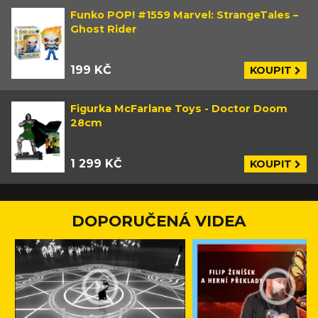
Funko POP! #1559 Marvel: StrangeTales –
Ghost Rider
199 KČ
KOUPIT
Figurka McFarlane Toys - Doctor Doom
28cm
1 299 KČ
KOUPIT
DOPORUČENÁ VIDEA