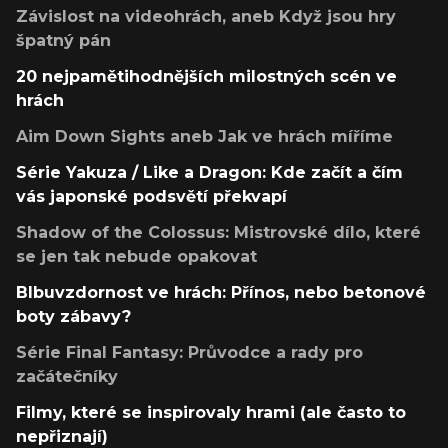
Závislost na videohrách, aneb Když jsou hry
špatný pán
20 nejpamětihodnějších milostných scén ve
hrách
Aim Down Sights aneb Jak ve hrách míříme
Série Yakuza / Like a Dragon: Kde začít a čím
vás japonské podsvětí překvapí
Shadow of the Colossus: Mistrovské dílo, které
se jen tak nebude opakovat
Blbuvzdornost ve hrách: Přínos, nebo betonové
boty zábavy?
Série Final Fantasy: Průvodce a rady pro
začátečníky
Filmy, které se inspirovaly hrami (ale často to
nepřiznají)