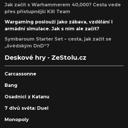
Jak začít s Warhammerem 40,000? Cesta vede
přes přístupnější Kill Team
Wargaming poslouží jako zábava, vzdělání i
armádní simulace. Jak s ním ale začít?
Symbaroum Starter Set – cesta, jak začít se
„švédským DnD“?
Deskové hry - ZeStolu.cz
Carcassonne
Bang
Osadníci z Katanu
7 divů světa: Duel
Monopoly