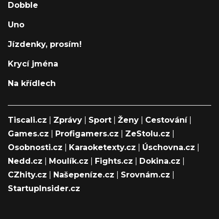
Dobble
Uno
Jízdenky, prosím!
Krycí jména
Na křídlech
Tiscali.cz
|
Zprávy
|
Sport
|
Ženy
|
Cestování
|
Games.cz
|
Profigamers.cz
|
ZeStolu.cz
|
Osobnosti.cz
|
Karaoketexty.cz
|
Úschovna.cz
|
Nedd.cz
|
Moulík.cz
|
Fights.cz
|
Dokina.cz
|
CZhity.cz
|
Našepeníze.cz
|
Srovnám.cz
|
StartupInsider.cz