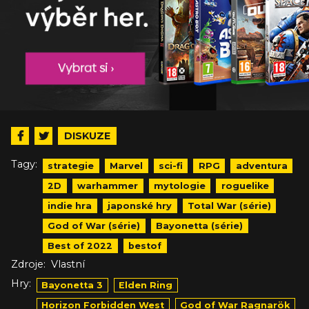
DISKUZE
Tagy:
strategie
Marvel
sci-fi
RPG
adventura
2D
warhammer
mytologie
roguelike
indie hra
japonské hry
Total War (série)
God of War (série)
Bayonetta (série)
Best of 2022
bestof
Zdroje:
Vlastní
Hry:
Bayonetta 3
Elden Ring
Horizon Forbidden West
God of War Ragnarök