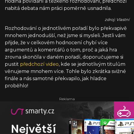
hodina povídání a těžkého rozhodování, předchozí
nabitá debata nám práci poměrně usnadnila.
zdroj: Vlastní
Rozhodování o jednotlivém pořadí bylo překvapivě
mnohem jednodušší, než jsme si mysleli. Jestli vám
přijde, že v celkovém hodnocení chybí více
argumentů a komentářů o tom, proč a jaká hra
zrovna skončila v daném pořadí, doporučujeme si
pustit
předchozí video
, kde se jednotlivým titulům
věnujeme mnohem více. Tohle bylo zkrátka svižné
finále a nás samotné překvapilo, jak hladce
proběhlo!