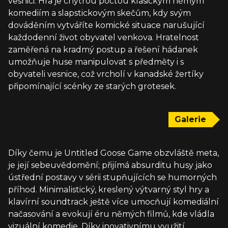
vesnici. Hra je chytrou poctou klasickým němým
komediím a slapstickovým skečům, kdy svým
dováděním vytváříte komické situace narušující
každodenní život obyvatel venkova. Hratelnost
zaměřená na kradmý postup a řešení hádanek
umožňuje huse manipulovat s předměty i s
obyvateli vesnice, což vrcholí v kanadské žertíky
připomínající scénky ze starých grotesek.
Galerie
Díky čemu je Untitled Goose Game obzvláště meta,
je její sebeuvědomění; přijímá absurditu husy jako
ústřední postavy v sérii stupňujících se humorných
příhod. Minimalistický, kreslený výtvarný styl hry a
klavírní soundtrack ještě více umocňují komediální
načasování a evokují éru němých filmů, kde vládla
vizuální komedie. Díky inovativnímu využití