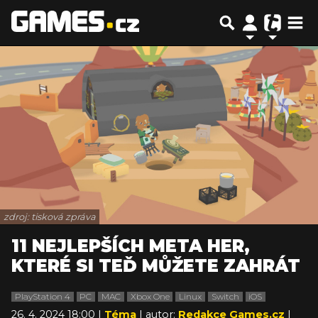
zdroj: tisková zpráva
11 NEJLEPŠÍCH META HER,
KTERÉ SI TEĎ MŮŽETE ZAHRÁT
PlayStation 4
PC
MAC
Xbox One
Linux
Switch
iOS
26. 4. 2024 18:00 |
Téma
| autor:
Redakce Games.cz
|