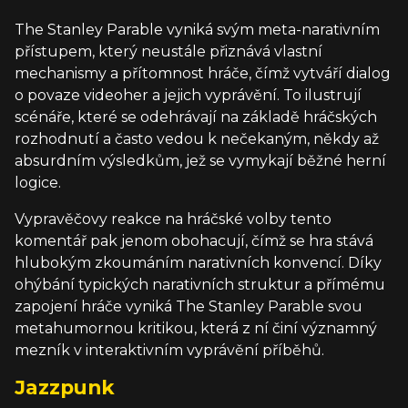
The Stanley Parable vyniká svým meta-narativním
přístupem, který neustále přiznává vlastní
mechanismy a přítomnost hráče, čímž vytváří dialog
o povaze videoher a jejich vyprávění. To ilustrují
scénáře, které se odehrávají na základě hráčských
rozhodnutí a často vedou k nečekaným, někdy až
absurdním výsledkům, jež se vymykají běžné herní
logice.
Vypravěčovy reakce na hráčské volby tento
komentář pak jenom obohacují, čímž se hra stává
hlubokým zkoumáním narativních konvencí. Díky
ohýbání typických narativních struktur a přímému
zapojení hráče vyniká The Stanley Parable svou
metahumornou kritikou, která z ní činí významný
mezník v interaktivním vyprávění příběhů.
Jazzpunk