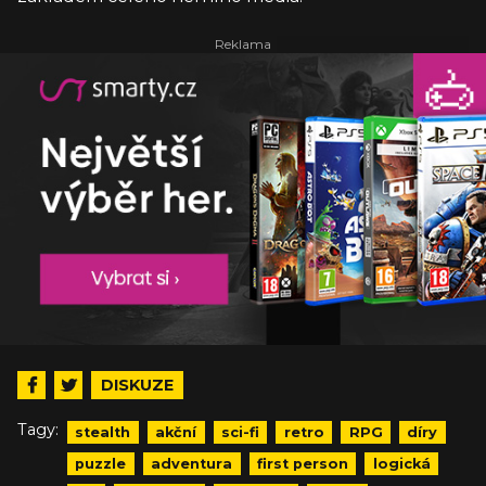
DISKUZE
Tagy:
stealth
akční
sci-fi
retro
RPG
díry
puzzle
adventura
first person
logická