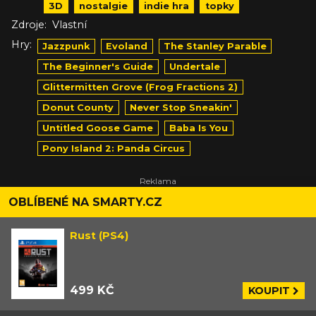
3D
nostalgie
indie hra
topky
Zdroje:
Vlastní
Hry:
Jazzpunk
Evoland
The Stanley Parable
The Beginner's Guide
Undertale
Glittermitten Grove (Frog Fractions 2)
Donut County
Never Stop Sneakin'
Untitled Goose Game
Baba Is You
Pony Island 2: Panda Circus
OBLÍBENÉ NA SMARTY.CZ
Rust (PS4)
499 KČ
KOUPIT