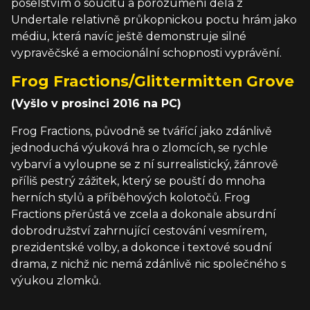
poselstvím o soucitu a porozumění dělá z
Undertale relativně průkopnickou poctu hrám jako
médiu, která navíc ještě demonstruje silné
vypravěčské a emocionální schopnosti vyprávění.
Frog Fractions/Glittermitten Grove
(Vyšlo v prosinci 2016 na PC)
Frog Fractions, původně se tvářící jako zdánlivě
jednoduchá výuková hra o zlomcích, se rychle
vybarví a vyloupne se z ní surrealistický, žánrově
příliš pestrý zážitek, který se pouští do mnoha
herních stylů a příběhových kolotočů. Frog
Fractions přerůstá ve zcela a dokonale absurdní
dobrodružství zahrnující cestování vesmírem,
prezidentské volby, a dokonce i textové soudní
drama, z nichž nic nemá zdánlivě nic společného s
výukou zlomků.