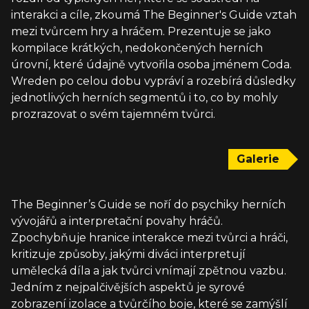
interakci a cíle, zkoumá The Beginner's Guide vztah
mezi tvůrcem hry a hráčem. Prezentuje se jako
kompilace krátkých, nedokončených herních
úrovní, které údajně vytvořila osoba jménem Coda.
Wreden po celou dobu vypráví a rozebírá důsledky
jednotlivých herních segmentů i to, co by mohly
prozrazovat o svém tajemném tvůrci.
Galerie
The Beginner’s Guide se noří do psychiky herních
vývojářů a interpretační povahy hráčů.
Zpochybňuje hranice interakce mezi tvůrci a hráči,
kritizuje způsoby, jakými diváci interpretují
umělecká díla a jak tvůrci vnímají zpětnou vazbu.
Jedním z nejpalčivějších aspektů je syrové
zobrazení izolace a tvůrčího boje, které se zamýšlí