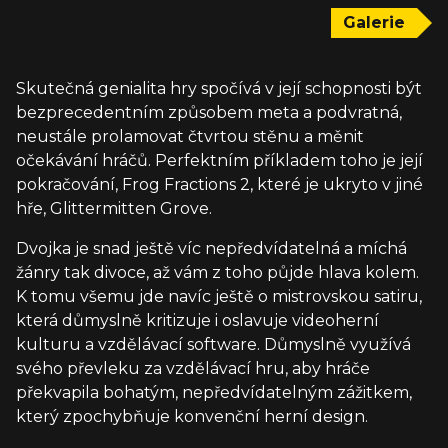
Galerie
Skutečná genialita hry spočívá v její schopnosti být
bezprecedentním způsobem meta a podvratná,
neustále prolamovat čtvrtou stěnu a měnit
očekávání hráčů. Perfektním příkladem toho je její
pokračování, Frog Fractions 2, které je ukryto v jiné
hře, Glittermitten Grove.
Dvojka je snad ještě víc nepředvídatelná a míchá
žánry tak divoce, až vám z toho půjde hlava kolem.
K tomu všemu jde navíc ještě o mistrovskou satiru,
která důmyslně kritizuje i oslavuje videoherní
kulturu a vzdělávací software. Důmyslně využívá
svého převleku za vzdělávací hru, aby hráče
překvapila bohatým, nepředvídatelným zážitkem,
který zpochybňuje konvenční herní design.