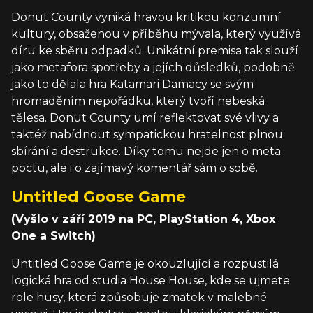
Donut County vyniká hravou kritikou konzumní
kultury, obsaženou v příběhu mývala, který využívá
díru ke sběru odpadků. Unikátní premisa tak slouží
jako metafora spotřeby a jejích důsledků, podobně
jako to dělala hra Katamari Damacy se svým
hromaděním nepořádku, který tvoří nebeská
tělesa. Donut County umí reflektovat své vlivy a
taktéž nabídnout sympatickou hratelnost plnou
sbírání a destrukce. Díky tomu nejde jen o meta
poctu, ale i o zajímavý komentář sám o sobě.
Untitled Goose Game
(Vyšlo v září 2019 na PC, PlayStation 4, Xbox
One a Switch)
Untitled Goose Game je okouzlující a rozpustilá
logická hra od studia House House, kde se ujmete
role husy, která způsobuje zmatek v malebné