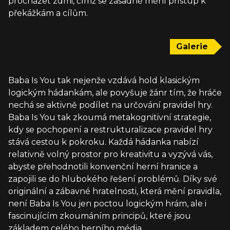
procházet zdmi, čímž se zásadně mění přístup k
překážkám a cílům.
Galerie
Baba Is You tak nejenže vzdává hold klasickým
logickým hádankám, ale povyšuje žánr tím, že hráče
nechá se aktivně podílet na určování pravidel hry.
Baba Is You tak zkoumá metakognitivní strategie,
kdy se pochopení a restrukturalizace pravidel hry
stává cestou k pokroku. Každá hádanka nabízí
relativně volný prostor pro kreativitu a vyzývá vás,
abyste přehodnotili konvenční herní hranice a
zapojili se do hlubokého řešení problémů. Díky své
originální a zábavné hratelnosti, která mění pravidla,
není Baba Is You jen poctou logickým hrám, ale i
fascinujícím zkoumáním principů, které jsou
základem celého herního média.