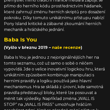
přemýšlet mimo tradiční hranice média a zapojit se
přímo do herního kódu prostřednictvím hádanek,
které zahrnují změnu herních skriptů pro dosažení
pokroku. Díky tomuto unikátnímu přístupu nabízí
Pony Island kritické a zábavné zkoumání herních
mechanik a hráčského jednání.
Baba Is You
(Vyšlo v březnu 2019 –
naše recenze
)
Baba Is You je jednou z nejoriginálnějších her na
tomto seznamu, což už samo o sobě o něčem
vypovídá. Jde o velice inovativní logickou hru, která
unikátním způsobem kombinuje manipulaci s
herními pravidly a logiku používá jako hlavní
mechanismus. Hra se skládá z úrovní, kde samotná
pravidla představují bloky, které lze posouvat a
měnit tak výsledky. Například změna „WALL IS
STOP“ na „WALL IS PASS“ umožňuje hráčům