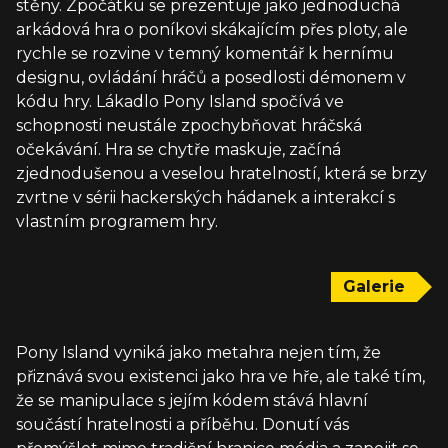
stěny. Zpočátku se prezentuje jako jednoduchá
arkádová hra o poníkovi skákajícím přes ploty, ale
rychle se rozvine v temný komentář k hernímu
designu, ovládání hráčů a posedlosti démonem v
kódu hry. Lákadlo Pony Island spočívá ve
schopnosti neustále zpochybňovat hráčská
očekávání. Hra se chytře maskuje, začíná
zjednodušenou a veselou hratelností, která se brzy
zvrtne v sérii hackerských hádanek a interakcí s
vlastním programem hry.
Galerie
Pony Island vyniká jako metahra nejen tím, že
přiznává svou existenci jako hra ve hře, ale také tím,
že se manipulace s jejím kódem stává hlavní
součástí hratelnosti a příběhu. Donutí vás