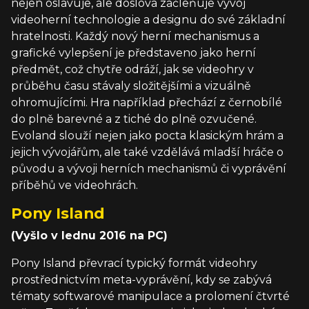
nejen oslavuje, ale doslova začleňuje vývoj
videoherní technologie a designu do své základní
hratelnosti. Každý nový herní mechanismus a
grafické vylepšení je představeno jako herní
předmět, což chytře odráží, jak se videohry v
průběhu času stávaly složitějšími a vizuálně
ohromujícími. Hra například přechází z černobílé
do plně barevné a z tiché do plně ozvučené.
Evoland slouží nejen jako pocta klasickým hrám a
jejich vývojářům, ale také vzdělává mladší hráče o
původu a vývoji herních mechanismů či vyprávění
příběhů ve videohrách.
Pony Island
(Vyšlo v lednu 2016 na PC)
Pony Island převrací typický formát videohry
prostřednictvím meta-vyprávění, kdy se zabývá
tématy softwarové manipulace a prolomení čtvrté