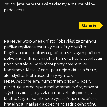
infiltrujete nepřátelské základny a maříte plány
padouchů.
Galerie
Na Never Stop Sneakin‘ stojí obzvlášť za zmínku
pečlivá replikace estetiky her z éry prvního
PlayStationu, doplněná grafikou s nízkým počtem
polygonů a filmovými úhly kamery, které vyvolávají
pocit nostalgie. Konkrétní pocty směrem ke
Kodžimově Metal Gearu pak nejen vidíte a čtete,
ale i slyšíte. Meta aspekt hry vyniká v
sebeuvědomělém, humorném příběhu, který
paroduje stereotypy a melodramatické vyprávění
svých inspirací, kdy zvládá nabízet jak poctu, tak
kritiku. Chytrá kombinace výrazně zjednodušené
hratelnosti, narážek a obecného satirického tónu