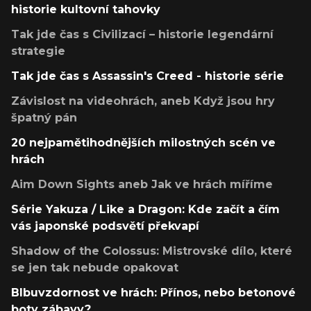
historie kultovní tahovky
Tak jde čas s Civilizací – historie legendární
strategie
Tak jde čas s Assassin's Creed - historie série
Závislost na videohrách, aneb Když jsou hry
špatný pán
20 nejpamětihodnějších milostných scén ve
hrách
Aim Down Sights aneb Jak ve hrách míříme
Série Yakuza / Like a Dragon: Kde začít a čím
vás japonské podsvětí překvapí
Shadow of the Colossus: Mistrovské dílo, které
se jen tak nebude opakovat
Blbuvzdornost ve hrách: Přínos, nebo betonové
boty zábavy?