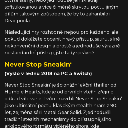
čtvrté stěny, nebo jednoduše jen skládají
sofistikovanou a více či méně skrytou poctu jiným
dílům takovým způsobem, že by to zahanbilo i
Deadpoola.
Následující hry rozhodně nejsou pro každého, ale
pokud dokážete docenit hravý přístup, satiru, silně
nekonvenční design a prostě a jednoduše výrazně
nestandardní přístup, jste tady správně.
Never Stop Sneakin‘
(Vyšlo v lednu 2018 na PC a Switch)
Never Stop Sneakin‘ je špionážní akční thriller od
Humble Hearts, kde je od prvních vteřin zřejmé,
odkud vítr vane. Tvůrci navrhli Never Stop Sneakin‘
jako ultimátní poctu klasickým stealth hrám z 90.
let, zejména sérii Metal Gear Solid. Zjednodušili
tradiční stealth mechanismy do přístupnějšího
arkádového formátu viděného shora, kde