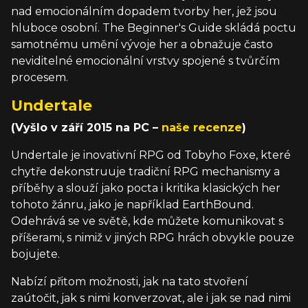
nad emocionálním dopadem tvorby her, jež jsou
hluboce osobní. The Beginner's Guide skládá poctu
samotnému umění vývoje her a obnažuje často
neviditelné emocionální vrstvy spojené s tvůrčím
procesem.
Undertale
(Vyšlo v září 2015 na PC –
naše recenze
)
Undertale je inovativní RPG od Tobyho Foxe, které
chytře dekonstruuje tradiční RPG mechanismy a
příběhy a slouží jako pocta i kritika klasických her
tohoto žánru, jako je například EarthBound.
Odehrává se ve světě, kde můžete komunikovat s
příšerami, s nimiž v jiných RPG hrách obvykle pouze
bojujete.
Nabízí přitom možnosti, jak na tato stvoření
zaútočit, jak s nimi konverzovat, ale i jak se nad nimi