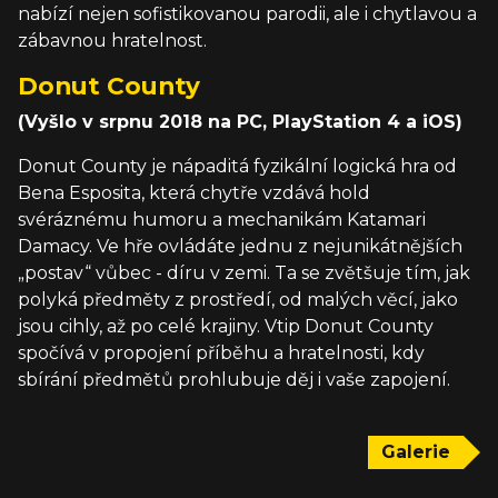
nabízí nejen sofistikovanou parodii, ale i chytlavou a
zábavnou hratelnost.
Donut County
(Vyšlo v srpnu 2018 na PC, PlayStation 4 a iOS)
Donut County je nápaditá fyzikální logická hra od
Bena Esposita, která chytře vzdává hold
svéráznému humoru a mechanikám Katamari
Damacy. Ve hře ovládáte jednu z nejunikátnějších
„postav“ vůbec - díru v zemi. Ta se zvětšuje tím, jak
polyká předměty z prostředí, od malých věcí, jako
jsou cihly, až po celé krajiny. Vtip Donut County
spočívá v propojení příběhu a hratelnosti, kdy
sbírání předmětů prohlubuje děj i vaše zapojení.
Galerie