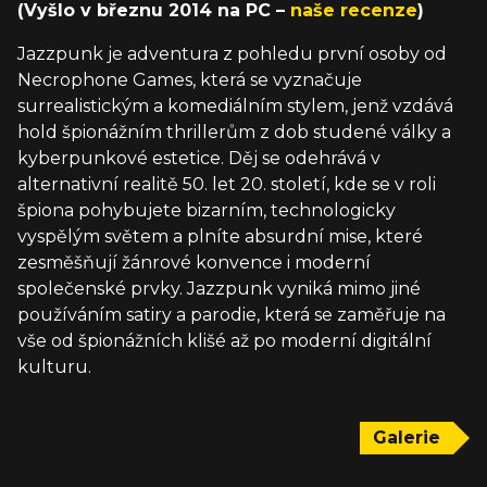
(Vyšlo v březnu 2014 na PC –
naše recenze
)
Jazzpunk je adventura z pohledu první osoby od
Necrophone Games, která se vyznačuje
surrealistickým a komediálním stylem, jenž vzdává
hold špionážním thrillerům z dob studené války a
kyberpunkové estetice. Děj se odehrává v
alternativní realitě 50. let 20. století, kde se v roli
špiona pohybujete bizarním, technologicky
vyspělým světem a plníte absurdní mise, které
zesměšňují žánrové konvence i moderní
společenské prvky. Jazzpunk vyniká mimo jiné
používáním satiry a parodie, která se zaměřuje na
vše od špionážních klišé až po moderní digitální
kulturu.
Galerie