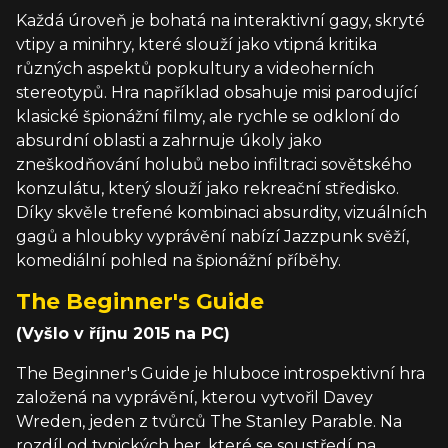
Každá úroveň je bohatá na interaktivní gagy, skryté
vtipy a minihry, které slouží jako vtipná kritika
různých aspektů popkultury a videoherních
stereotypů. Hra například obsahuje misi parodující
klasické špionážní filmy, ale rychle se odkloní do
absurdní oblasti a zahrnuje úkoly jako
zneškodňování holubů nebo infiltraci sovětského
konzulátu, který slouží jako rekreační středisko.
Díky skvěle trefené kombinaci absurdity, vizuálních
gagů a hloubky vyprávění nabízí Jazzpunk svěží,
komediální pohled na špionážní příběhy.
The Beginner's Guide
(Vyšlo v říjnu 2015 na PC)
The Beginner's Guide je hluboce introspektivní hra
založená na vyprávění, kterou vytvořil Davey
Wreden, jeden z tvůrců The Stanley Parable. Na
rozdíl od typických her, které se soustředí na