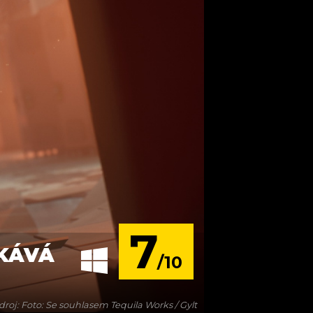
7
TKÁVÁ
/10
droj: Foto: Se souhlasem Tequila Works / Gylt