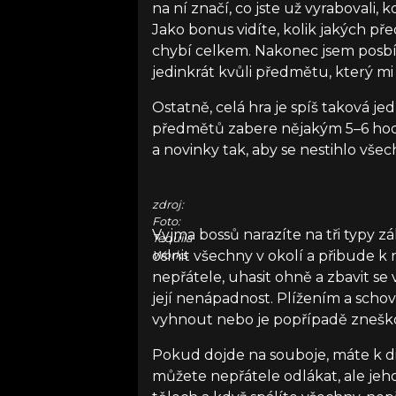
na ní značí, co jste už vyrabovali, 
Jako bonus vidíte, kolik jakých p
chybí celkem. Nakonec jsem posbí
jedinkrát kvůli předmětu, který m
Ostatně, celá hra je spíš taková j
předmětů zabere nějakým 5–6 hodin
a novinky tak, aby se nestihlo vše
zdroj:
Foto:
Vyjma bossů narazíte na tři typy 
Tequila
oslnit všechny v okolí a přibude k n
Works
nepřátele, uhasit ohně a zbavit se 
její nenápadnost. Plížením a scho
vyhnout nebo je popřípadě zneško
Pokud dojde na souboje, máte k di
můžete nepřátele odlákat, ale jeho