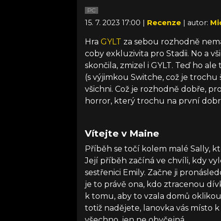
PC
15. 7. 2023 17:00 |
Recenze
| autor:
Mi
Hra
GYLT
za sebou rozhodně nemá 
coby exkluzivita pro Stadii. No a vš
skončila, zmizel i GYLT. Teď ho ale
(s výjimkou Switche, což je trochu
všichni. Což je rozhodně dobře, pro
horror, který trochu na první dob
Vítejte v Maine
Příběh se točí kolem malé Sally, 
Její příběh začíná ve chvíli, kdy vy
sestřenici Emily. Začne ji pronásled
je to právě ona, kdo ztracenou dív
k tomu, aby to vzala domů oklikou
totiž nadějete, lanovka vás místo
všechno, jen ne obyčejná.