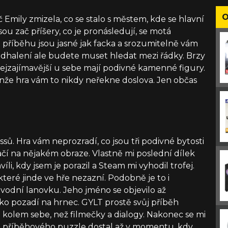
O
Emily zmizela, co se stalo s městem, kde se hlavní
o jsou zač příšery, co je pronásledují, se motá
ti příběhu jsou jasné jak facka a srozumitelně vám
 odhalení ale budete muset hledat mezi řádky. Brzy
nejzajímavější u sebe mají podivné kamenné figury.
enže hra vám to nikdy neřekne doslova. Jen občas
ssů. Hra vám neprozradí, co jsou tři podivné bytosti
načí na nějakém obraze. Vlastně mi poslední dílek
li, kdy jsem je porazil a Steam mi vyhodil trofej.
které jinde ve hře nezazní. Podobně je to i
úvodní lanovku. Jeho jméno se objevilo až
ako pozadí na hrnec. GYLT prostě svůj příběh
te kolem sebe, než filmečky a dialogy. Nakonec se mi
 do příběhového puzzle dostal až v momentu, kdy