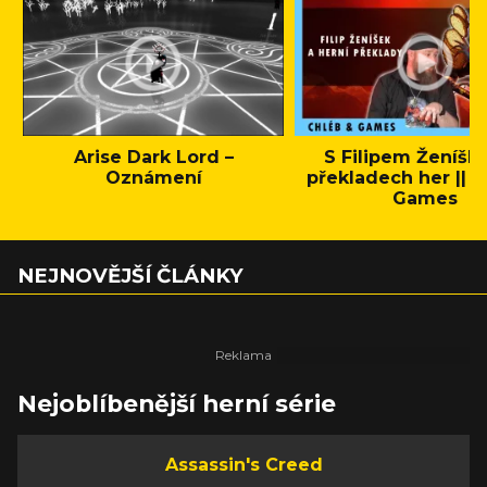
Arise Dark Lord –
S Filipem Ženíšk
Oznámení
překladech her || C
Games
NEJNOVĚJŠÍ ČLÁNKY
Nejoblíbenější herní série
Assassin's Creed