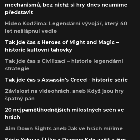
mechanismů, bez nichž si hry dnes neumíme
představit
Hideo Kodžima: Legendární vývojář, který 40
let nešlápnul vedle
Tak jde čas s Heroes of Might and Magic –
historie kultovní tahovky
Tak jde čas s Civilizací – historie legendární
strategie
Tak jde čas s Assassin's Creed - historie série
Závislost na videohrách, aneb Když jsou hry
špatný pán
20 nejpamětihodnějších milostných scén ve
hrách
Aim Down Sights aneb Jak ve hrách míříme
Série Yakuza / Like a Dragon: Kde začít a čím