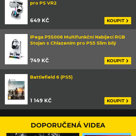
pro PS VR2
649 KČ
KOUPIT
iPega P5S006 Multifunkční Nabíjecí RGB
Stojan s Chlazením pro PS5 Slim bílý
749 KČ
KOUPIT
Battlefield 6 (PS5)
1 149 KČ
KOUPIT
DOPORUČENÁ VIDEA