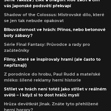
vás japonské podsvětí překvapí
Shadow of the Colossus: Mistrovské dílo, které
se jen tak nebude opakovat
Blbuvzdornost ve hrách: Přínos, nebo betonové
boty zábavy?
Série Final Fantasy: Průvodce a rady pro
začátečníky
Filmy, které se inspirovaly hrami (ale často to
nepřiznají)
Z porodnice do hrobu, Paul Rudd a mateřské
mléko: šílené reklamy herní historie
Střílet ve hrách není totéž jako střílet v reálném
světě – i když si to dost hráčů myslí
Hrůza devětkrát jinak. Znáte tyto přehlížené
herní horory?