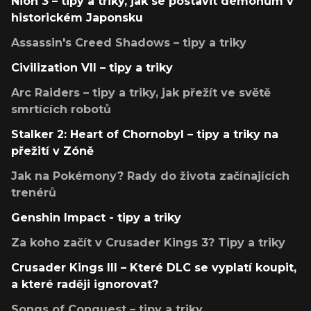
Nioh 3 – tipy a triky, jak se postavit démonům v
historickém Japonsku
Assassin's Creed Shadows – tipy a triky
Civilization VII – tipy a triky
Arc Raiders – tipy a triky, jak přežít ve světě
smrtících robotů
Stalker 2: Heart of Chornobyl – tipy a triky na
přežití v Zóně
Jak na Pokémony? Rady do života začínajících
trenérů
Genshin Impact - tipy a triky
Za koho začít v Crusader Kings 3? Tipy a triky
Crusader Kings III – Které DLC se vyplatí koupit,
a které raději ignorovat?
Songs of Conquest – tipy a triky