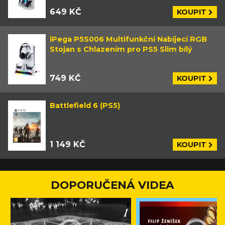
649 KČ
KOUPIT
iPega P5S006 Multifunkční Nabíjecí RGB
Stojan s Chlazením pro PS5 Slim bílý
749 KČ
KOUPIT
Battlefield 6 (PS5)
1 149 KČ
KOUPIT
DOPORUČENÁ VIDEA