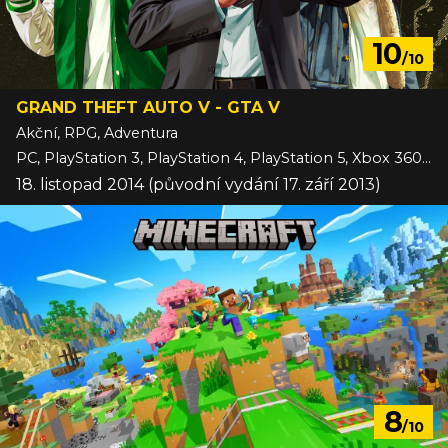
10
/10
GRAND THEFT AUTO V - GTA V
Akční, RPG, Adventura
PC, PlayStation 3, PlayStation 4, PlayStation 5, Xbox 360, Xbox One, Xbox Series
18. listopad 2014 (původní vydání 17. září 2013)
8
/10