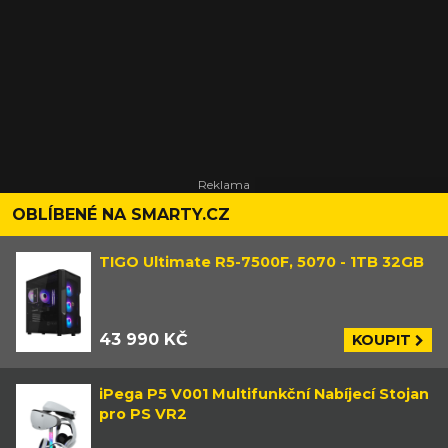
OBLÍBENÉ NA SMARTY.CZ
TIGO Ultimate R5-7500F, 5070 - 1TB 32GB
43 990 KČ
KOUPIT
iPega P5 V001 Multifunkční Nabíjecí Stojan
pro PS VR2