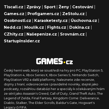
Tiscali.cz
|
Zprávy
|
Sport
|
Ženy
|
Cestování
|
Games.cz
|
Profigamers.cz
|
ZeStolu.cz
|
Osobnosti.cz
|
Karaoketexty.cz
|
Úschovna.cz
|
Nedd.cz
|
Moulík.cz
|
Fights.cz
|
Dokina.cz
|
CZhity.cz
|
Našepeníze.cz
|
Srovnám.cz
|
StartupInsider.cz
Český herní web, který se soustředí na hry pro PC, PlayStation 5,
PlayStation 4, Xbox Series X, Xbox Series S, Nintendo Switch,
PlayStation VR2 a další platformy. Naleznete zde recenze,
dojmy z hraní, videorecenze i pravidelné novinky, stejně jako
podcasty, rozsáhlou databázi her a speciály k očekávaným hrám
ze sérií jako Assassin's Creed, Call of Duty, Grand Theft Auto, The
Legend of Zelda, Final Fantasy, Kingdom Come: Deliverance,
Diablo, Stalker, The Elder Scrolls, Baldur's Gate, Hogwart's
Legacy či FIFA.