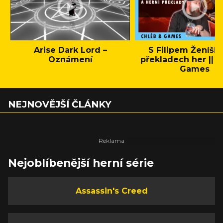
Arise Dark Lord –
S Filipem Ženíšk
Oznámení
překladech her || C
Games
NEJNOVĚJŠÍ ČLÁNKY
Nejoblíbenější herní série
Assassin's Creed