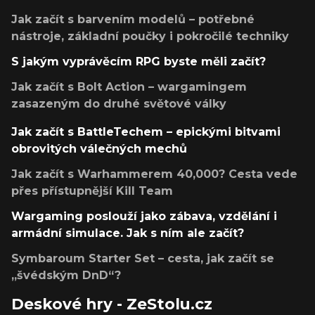
Jak začít s barvením modelů – potřebné
nástroje, základní poučky i pokročilé techniky
S jakým vyprávěcím RPG byste měli začít?
Jak začít s Bolt Action – wargamingem
zasazeným do druhé světové války
Jak začít s BattleTechem – epickými bitvami
obrovitých válečných mechů
Jak začít s Warhammerem 40,000? Cesta vede
přes přístupnější Kill Team
Wargaming poslouží jako zábava, vzdělání i
armádní simulace. Jak s ním ale začít?
Symbaroum Starter Set – cesta, jak začít se
„švédským DnD“?
Deskové hry - ZeStolu.cz