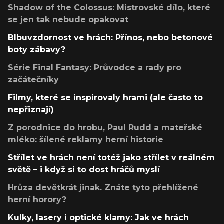
Shadow of the Colossus: Mistrovské dílo, které
se jen tak nebude opakovat
Blbuvzdornost ve hrách: Přínos, nebo betonové
boty zábavy?
Série Final Fantasy: Průvodce a rady pro
začátečníky
Filmy, které se inspirovaly hrami (ale často to
nepřiznají)
Z porodnice do hrobu, Paul Rudd a mateřské
mléko: šílené reklamy herní historie
Střílet ve hrách není totéž jako střílet v reálném
světě – i když si to dost hráčů myslí
Hrůza devětkrát jinak. Znáte tyto přehlížené
herní horory?
Kulky, lasery i optické klamy: Jak ve hrách