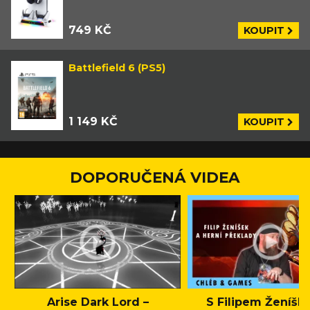
749 KČ
KOUPIT
Battlefield 6 (PS5)
1 149 KČ
KOUPIT
DOPORUČENÁ VIDEA
Arise Dark Lord –
S Filipem Ženíšk