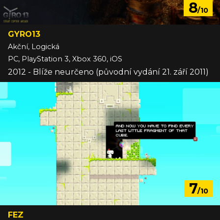
8
/10
GYRO13
Akční, Logická
PC, PlayStation 3, Xbox 360, iOS
2012 - Blíže neurčeno (původní vydání 21. září 2011)
7
/10
FEZ