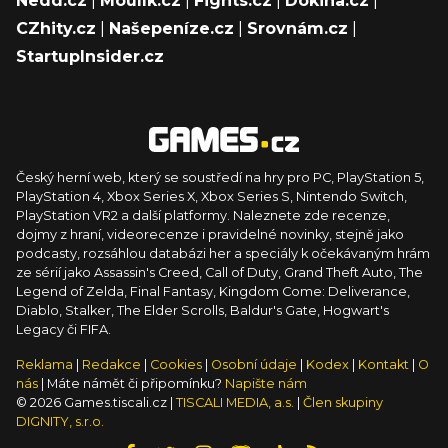
Nedd.cz
|
Moulík.cz
|
Fights.cz
|
Dokina.cz
|
CZhity.cz
|
Našepeníze.cz
|
Srovnám.cz
|
StartupInsider.cz
Český herní web, který se soustředí na hry pro PC, PlayStation 5,
PlayStation 4, Xbox Series X, Xbox Series S, Nintendo Switch,
PlayStation VR2 a další platformy. Naleznete zde recenze,
dojmy z hraní, videorecenze i pravidelné novinky, stejně jako
podcasty, rozsáhlou databázi her a speciály k očekávaným hrám
ze sérií jako Assassin's Creed, Call of Duty, Grand Theft Auto, The
Legend of Zelda, Final Fantasy, Kingdom Come: Deliverance,
Diablo, Stalker, The Elder Scrolls, Baldur's Gate, Hogwart's
Legacy či FIFA.
Reklama
|
Redakce
|
Cookies
|
Osobní údaje
|
Kodex
|
Kontakt
|
O
nás
| Máte námět či připomínku?
Napište nám
© 2026 Games.tiscali.cz |
TISCALI MEDIA, a.s.
|
Člen skupiny
DIGNITY, s.r.o.