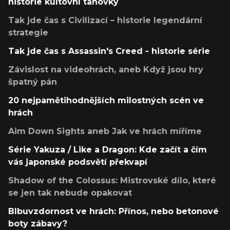
historie kultovní tahovky
Tak jde čas s Civilizací – historie legendární
strategie
Tak jde čas s Assassin's Creed - historie série
Závislost na videohrách, aneb Když jsou hry
špatný pán
20 nejpamětihodnějších milostných scén ve
hrách
Aim Down Sights aneb Jak ve hrách míříme
Série Yakuza / Like a Dragon: Kde začít a čím
vás japonské podsvětí překvapí
Shadow of the Colossus: Mistrovské dílo, které
se jen tak nebude opakovat
Blbuvzdornost ve hrách: Přínos, nebo betonové
boty zábavy?