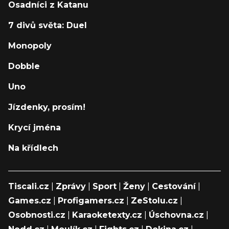
Osadníci z Katanu
7 divů světa: Duel
Monopoly
Dobble
Uno
Jízdenky, prosím!
Krycí jména
Na křídlech
Tiscali.cz
|
Zprávy
|
Sport
|
Ženy
|
Cestování
|
Games.cz
|
Profigamers.cz
|
ZeStolu.cz
|
Osobnosti.cz
|
Karaoketexty.cz
|
Úschovna.cz
|