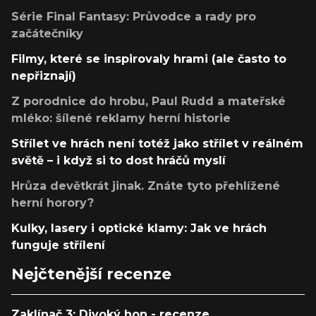
Série Final Fantasy: Průvodce a rady pro
začátečníky
Filmy, které se inspirovaly hrami (ale často to
nepřiznají)
Z porodnice do hrobu, Paul Rudd a mateřské
mléko: šílené reklamy herní historie
Střílet ve hrách není totéž jako střílet v reálném
světě – i když si to dost hráčů myslí
Hrůza devětkrát jinak. Znáte tyto přehlížené
herní horory?
Kulky, lasery i optické klamy: Jak ve hrách
funguje střílení
Nejčtenější recenze
Zaklínač 3: Divoký hon - recenze