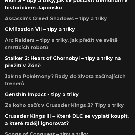
Nioh 3 – tipy a triky, jak se postavit démonům v
historickém Japonsku
Assassin's Creed Shadows – tipy a triky
Civilization VII – tipy a triky
Arc Raiders – tipy a triky, jak přežít ve světě
smrtících robotů
Stalker 2: Heart of Chornobyl – tipy a triky na
přežití v Zóně
Jak na Pokémony? Rady do života začínajících
trenérů
Genshin Impact - tipy a triky
Za koho začít v Crusader Kings 3? Tipy a triky
Crusader Kings III – Které DLC se vyplatí koupit,
a které raději ignorovat?
Songs of Conquest – tipy a triky