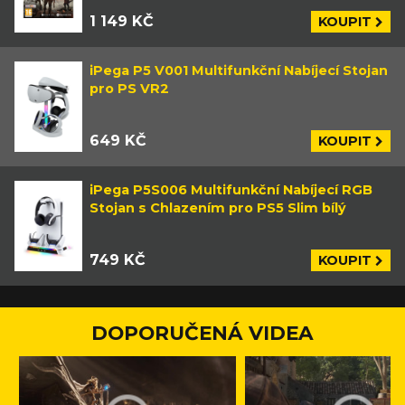
1 149 KČ
KOUPIT
iPega P5 V001 Multifunkční Nabíjecí Stojan
pro PS VR2
649 KČ
KOUPIT
iPega P5S006 Multifunkční Nabíjecí RGB
Stojan s Chlazením pro PS5 Slim bílý
749 KČ
KOUPIT
DOPORUČENÁ VIDEA