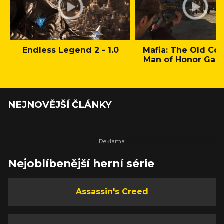
Endless Legend 2 - 1.0
Mafia: The Old Cou
Man of Honor Gam
NEJNOVĚJŠÍ ČLÁNKY
Nejoblíbenější herní série
Assassin's Creed