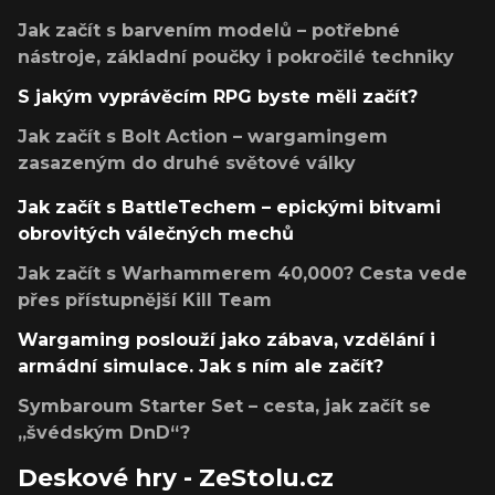
Jak začít s barvením modelů – potřebné
nástroje, základní poučky i pokročilé techniky
S jakým vyprávěcím RPG byste měli začít?
Jak začít s Bolt Action – wargamingem
zasazeným do druhé světové války
Jak začít s BattleTechem – epickými bitvami
obrovitých válečných mechů
Jak začít s Warhammerem 40,000? Cesta vede
přes přístupnější Kill Team
Wargaming poslouží jako zábava, vzdělání i
armádní simulace. Jak s ním ale začít?
Symbaroum Starter Set – cesta, jak začít se
„švédským DnD“?
Deskové hry - ZeStolu.cz