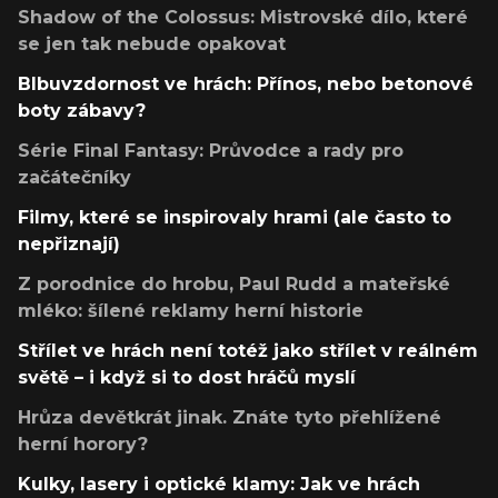
Shadow of the Colossus: Mistrovské dílo, které
se jen tak nebude opakovat
Blbuvzdornost ve hrách: Přínos, nebo betonové
boty zábavy?
Série Final Fantasy: Průvodce a rady pro
začátečníky
Filmy, které se inspirovaly hrami (ale často to
nepřiznají)
Z porodnice do hrobu, Paul Rudd a mateřské
mléko: šílené reklamy herní historie
Střílet ve hrách není totéž jako střílet v reálném
světě – i když si to dost hráčů myslí
Hrůza devětkrát jinak. Znáte tyto přehlížené
herní horory?
Kulky, lasery i optické klamy: Jak ve hrách