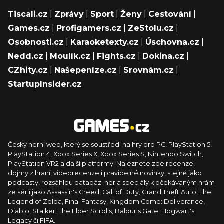
Tiscali.cz
|
Zprávy
|
Sport
|
Ženy
|
Cestování
|
Games.cz
|
Profigamers.cz
|
ZeStolu.cz
|
Osobnosti.cz
|
Karaoketexty.cz
|
Úschovna.cz
|
Nedd.cz
|
Moulík.cz
|
Fights.cz
|
Dokina.cz
|
CZhity.cz
|
Našepeníze.cz
|
Srovnám.cz
|
StartupInsider.cz
Český herní web, který se soustředí na hry pro PC, PlayStation 5,
PlayStation 4, Xbox Series X, Xbox Series S, Nintendo Switch,
PlayStation VR2 a další platformy. Naleznete zde recenze,
dojmy z hraní, videorecenze i pravidelné novinky, stejně jako
podcasty, rozsáhlou databázi her a speciály k očekávaným hrám
ze sérií jako Assassin's Creed, Call of Duty, Grand Theft Auto, The
Legend of Zelda, Final Fantasy, Kingdom Come: Deliverance,
Diablo, Stalker, The Elder Scrolls, Baldur's Gate, Hogwart's
Legacy či FIFA.