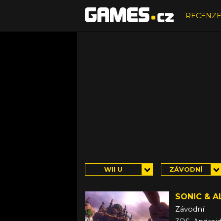
RECENZ
WII U
ZÁVODNÍ
SONIC & 
Závodní