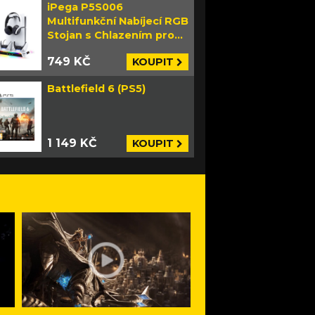
iPega P5S006
Multifunkční Nabíjecí RGB
Stojan s Chlazením pro
PS5 Slim bílý
749 KČ
KOUPIT
Battlefield 6 (PS5)
1 149 KČ
KOUPIT