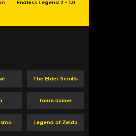
on
Endless Legend 2 - 1.0
Mafia: The Old Co
Man of Honor Ga
ač
The Elder Scrolls
o
Tomb Raider
ismo
Legend of Zelda