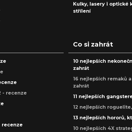
Kulky, lasery i optické
y
střílení
y
Co si zahrát
nze
10 nejlepších nekonečn
zahrát
ze
16 nejlepších remaků a
recenze
zahrát
 - recenze
11 nejlepších gangstere
ze
12 nejlepších roguelite
13 nejlepších hororů, k
- recenze
10 nejlepších 4X strate