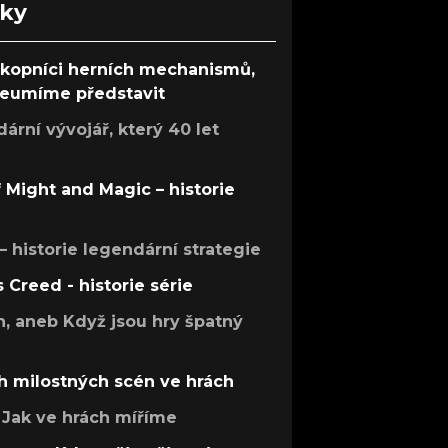
nky
ůkopníci herních mechanismů,
 neumíme představit
rní vývojář, který 40 let
f Might and Magic – historie
 – historie legendární strategie
s Creed - historie série
h, aneb Když jsou hry špatný
h milostných scén ve hrách
Jak ve hrách míříme