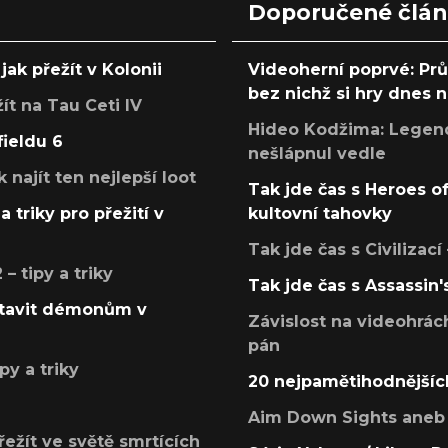
Doporučené člá
jak přežít v Kolonii
Videoherní poprvé: Pr
bez nichž si hry dnes
žít na Tau Ceti IV
Hideo Kodžima: Legendá
fieldu 6
nešlápnul vedle
k najít ten nejlepší loot
Tak jde čas s Heroes o
a triky pro přežití v
kultovní tahovky
Tak jde čas s Civilizací
 tipy a triky
Tak jde čas s Assassin'
postavit démonům v
Závislost na videohrác
pán
py a triky
20 nejpamětihodnějšíc
Aim Down Sights aneb 
přežít ve světě smrtících