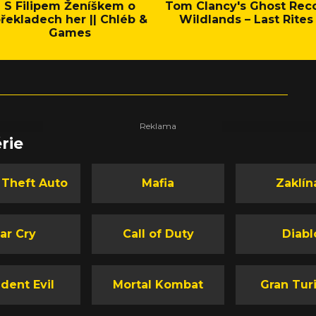
S Filipem Ženíškem o
Tom Clancy's Ghost Rec
řekladech her || Chléb &
Wildlands – Last Rites
Games
rie
 Theft Auto
Mafia
Zaklín
ar Cry
Call of Duty
Diabl
dent Evil
Mortal Kombat
Gran Tur