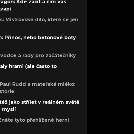
ragon: Kde začít a čím vás
kvapí
: Mistrovské dílo, které se jen
: Přínos, nebo betonové boty
růvodce a rady pro začátečníky
aly hrami (ale často to
 Paul Rudd a mateřské mléko:
storie
též jako střílet v reálném světě
ů myslí
Znáte tyto přehlížené herní