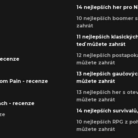
14 nejlepších her pro 
10 nejlepších boomer s
zahrát
11 nejlepších klasickýc
teď můžete zahrát
12 nejlepších postapoka
recenze
můžete zahrát
13 nejlepších gaučových
tom Pain - recenze
můžete zahrát
13 nejlepších her s ot
můžete zahrát
ach - recenze
14 nejlepších survivalů
ze
10 nejlepších RPG z poh
můžete zahrát