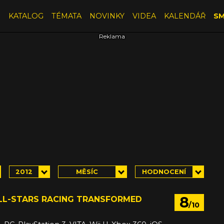
E
KATALOG
TÉMATA
NOVINKY
VIDEA
KALENDÁŘ
SM
2012
MĚSÍC
HODNOCENÍ
8
ALL-STARS RACING TRANSFORMED
/10