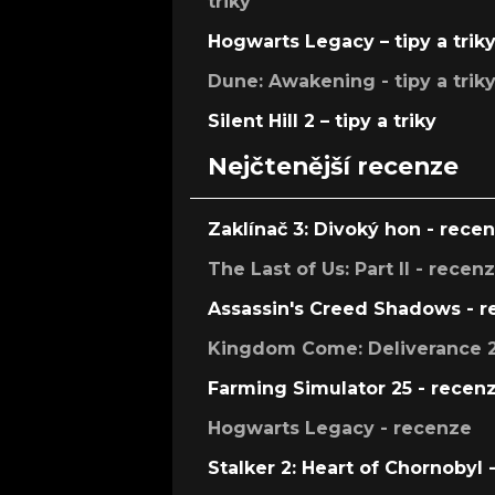
triky
Hogwarts Legacy – tipy a trik
Dune: Awakening - tipy a trik
Silent Hill 2 – tipy a triky
Nejčtenější recenze
Zaklínač 3: Divoký hon - rece
The Last of Us: Part II - recen
Assassin's Creed Shadows - 
Kingdom Come: Deliverance 2
Farming Simulator 25 - recen
Hogwarts Legacy - recenze
Stalker 2: Heart of Chornobyl 