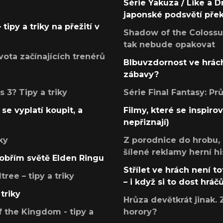
Série Yakuza / Like a D
japonské podsvětí pře
tipy a triky na přežití v
Shadow of the Colossus
tak nebude opakovat
ota začínajících trenérů
Blbuvzdornost ve hrách
zábavy?
 3? Tipy a triky
Série Final Fantasy: P
se vyplatí koupit, a
Filmy, které se inspirov
nepřiznají)
ky
Z porodnice do hrobu,
šílené reklamy herní hi
v obřím světě Elden Ringu
Střílet ve hrách není to
ree – tipy a triky
– i když si to dost hráč
triky
Hrůza devětkrát jinak. 
 the Kingdom - tipy a
horory?