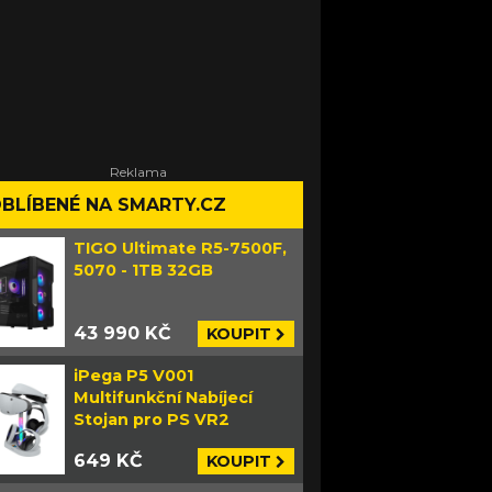
BLÍBENÉ NA SMARTY.CZ
TIGO Ultimate R5-7500F,
5070 - 1TB 32GB
43 990 KČ
KOUPIT
iPega P5 V001
Multifunkční Nabíjecí
Stojan pro PS VR2
649 KČ
KOUPIT