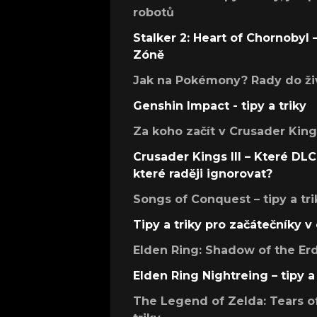
robotů
Stalker 2: Heart of Chornobyl – 
Zóně
Jak na Pokémony? Rady do živ
Genshin Impact - tipy a triky
Za koho začít v Crusader Kings
Crusader Kings III – Které DLC 
které raději ignorovat?
Songs of Conquest – tipy a tri
Tipy a triky pro začátečníky 
Elden Ring: Shadow of the Erdt
Elden Ring Nightreing – tipy a 
The Legend of Zelda: Tears of