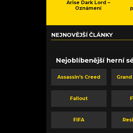
Arise Dark Lord –
Oznámení
p
NEJNOVĚJŠÍ ČLÁNKY
Nejoblíbenější herní sé
Assassin's Creed
Grand
Fallout
F
FIFA
Resi