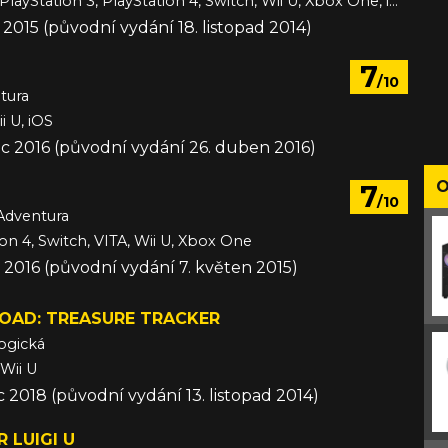
Android, PC, PlayStation 3, PlayStation 4, Switch, Wii U, Xbox One, iOS
 2015 (původní vydání 18. listopad 2014)
7
/10
tura
i U, iOS
c 2016 (původní vydání 26. duben 2016)
O
7
/10
Adventura
ion 4, Switch, VITA, Wii U, Xbox One
 2016 (původní vydání 7. květen 2015)
TOAD: TREASURE TRACKER
ogická
 Wii U
c 2018 (původní vydání 13. listopad 2014)
 LUIGI U