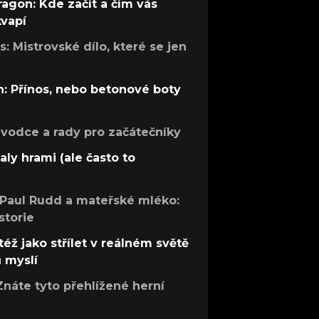
ragon: Kde začít a čím vás
kvapí
: Mistrovské dílo, které se jen
: Přínos, nebo betonové boty
růvodce a rady pro začátečníky
aly hrami (ale často to
 Paul Rudd a mateřské mléko:
storie
též jako střílet v reálném světě
ů myslí
Znáte tyto přehlížené herní