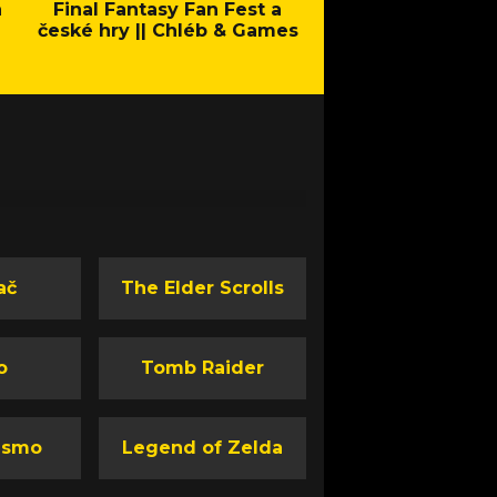
a
Final Fantasy Fan Fest a
Company of Heroes 
české hry || Chléb & Games
Stand - Trail
ač
The Elder Scrolls
o
Tomb Raider
ismo
Legend of Zelda