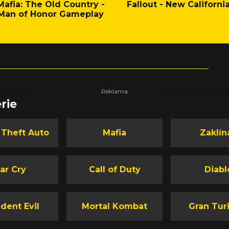
Mafia: The Old Country -
Fallout - New Californi
Man of Honor Gameplay
rie
 Theft Auto
Mafia
Zaklín
ar Cry
Call of Duty
Diabl
dent Evil
Mortal Kombat
Gran Tur