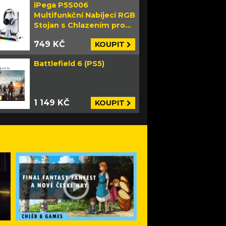
iPega P5S006
Multifunkční Nabíjecí RGB
Stojan s Chlazením pro
PS5 Slim bílý
749 KČ
KOUPIT
Battlefield 6 (PS5)
1 149 KČ
KOUPIT