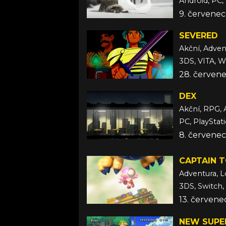
9. červenec
SEVERED
Akční, Adven
3DS, VITA, Wi
28. červene
DEX
Akční, RPG, 
PC, PlayStat
8. červenec
CAPTAIN 
Adventura, L
3DS, Switch,
13. červene
NEW SUPER