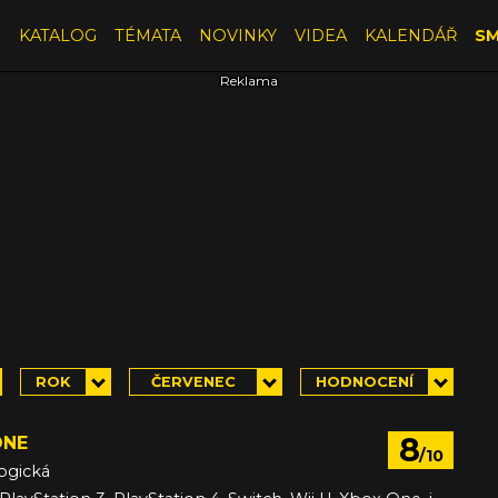
E
KATALOG
TÉMATA
NOVINKY
VIDEA
KALENDÁŘ
SM
ROK
ČERVENEC
HODNOCENÍ
8
ONE
/10
ogická