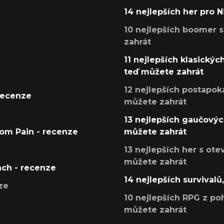
14 nejlepších her pro 
10 nejlepších boomer s
zahrát
11 nejlepších klasickýc
teď můžete zahrát
12 nejlepších postapoka
recenze
můžete zahrát
13 nejlepších gaučových
tom Pain - recenze
můžete zahrát
13 nejlepších her s ot
můžete zahrát
ach - recenze
14 nejlepších survivalů
ze
10 nejlepších RPG z poh
můžete zahrát