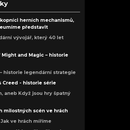
nky
ůkopníci herních mechanismů,
 neumíme představit
rní vývojář, který 40 let
f Might and Magic – historie
 – historie legendární strategie
s Creed - historie série
h, aneb Když jsou hry špatný
h milostných scén ve hrách
Jak ve hrách míříme