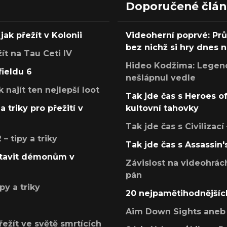
Doporučené člá
jak přežít v Kolonii
Videoherní poprvé: Pr
bez nichž si hry dnes
žít na Tau Ceti IV
Hideo Kodžima: Legendá
fieldu 6
nešlápnul vedle
k najít ten nejlepší loot
Tak jde čas s Heroes o
a triky pro přežití v
kultovní tahovky
Tak jde čas s Civilizací
 tipy a triky
Tak jde čas s Assassin'
postavit démonům v
Závislost na videohrác
pán
py a triky
20 nejpamětihodnějšíc
Aim Down Sights aneb 
přežít ve světě smrtících