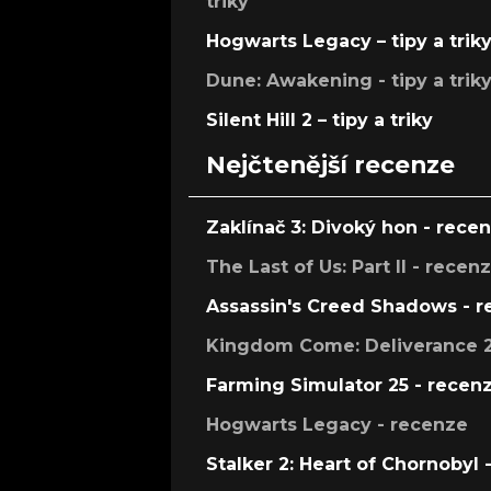
triky
Hogwarts Legacy – tipy a trik
Dune: Awakening - tipy a trik
Silent Hill 2 – tipy a triky
Nejčtenější recenze
Zaklínač 3: Divoký hon - rece
The Last of Us: Part II - recen
Assassin's Creed Shadows - 
Kingdom Come: Deliverance 2
Farming Simulator 25 - recen
Hogwarts Legacy - recenze
Stalker 2: Heart of Chornobyl 