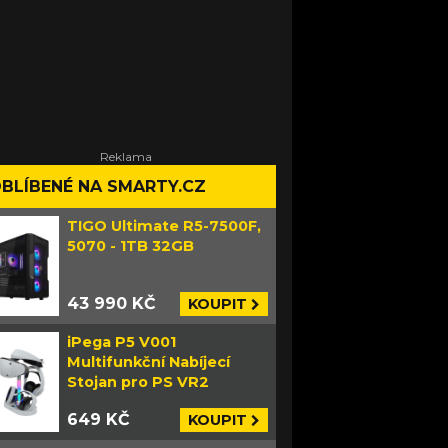
BLÍBENÉ NA SMARTY.CZ
TIGO Ultimate R5-7500F,
5070 - 1TB 32GB
43 990 KČ
KOUPIT
iPega P5 V001
Multifunkční Nabíjecí
Stojan pro PS VR2
649 KČ
KOUPIT