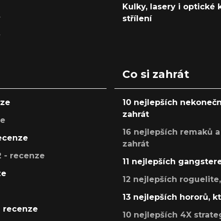
Kulky, lasery i optické
y
střílení
y
Co si zahrát
nze
10 nejlepších nekonečn
zahrát
ze
16 nejlepších remaků a
recenze
zahrát
 - recenze
11 nejlepších gangstere
ze
12 nejlepších roguelite
13 nejlepších hororů, k
- recenze
10 nejlepších 4X strate