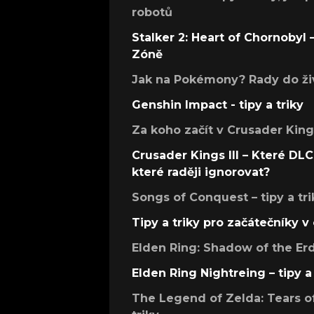
robotů
Stalker 2: Heart of Chornobyl – 
Zóně
Jak na Pokémony? Rady do živ
Genshin Impact - tipy a triky
Za koho začít v Crusader Kings
Crusader Kings III – Které DLC 
které raději ignorovat?
Songs of Conquest – tipy a tri
Tipy a triky pro začátečníky 
Elden Ring: Shadow of the Erdt
Elden Ring Nightreing – tipy a 
The Legend of Zelda: Tears of