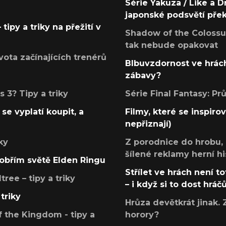
Série Yakuza / Like a D
japonské podsvětí pře
tipy a triky na přežití v
Shadow of the Colossus
tak nebude opakovat
ota začínajících trenérů
Blbuvzdornost ve hrách
zábavy?
 3? Tipy a triky
Série Final Fantasy: P
se vyplatí koupit, a
Filmy, které se inspirov
nepřiznají)
ky
Z porodnice do hrobu,
šílené reklamy herní hi
v obřím světě Elden Ringu
Střílet ve hrách není to
ree – tipy a triky
– i když si to dost hráč
triky
Hrůza devětkrát jinak. 
 the Kingdom - tipy a
horory?