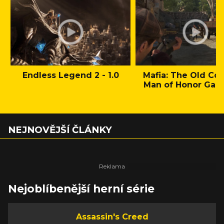
Endless Legend 2 - 1.0
Mafia: The Old Cou
Man of Honor Gam
NEJNOVĚJŠÍ ČLÁNKY
Nejoblíbenější herní série
Assassin's Creed