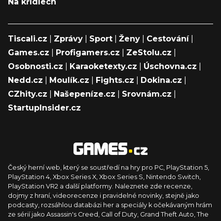
Na křídlech
Tiscali.cz
|
Zprávy
|
Sport
|
Ženy
|
Cestování
|
Games.cz
|
Profigamers.cz
|
ZeStolu.cz
|
Osobnosti.cz
|
Karaoketexty.cz
|
Úschovna.cz
|
Nedd.cz
|
Moulík.cz
|
Fights.cz
|
Dokina.cz
|
CZhity.cz
|
Našepeníze.cz
|
Srovnám.cz
|
StartupInsider.cz
Český herní web, který se soustředí na hry pro PC, PlayStation 5,
PlayStation 4, Xbox Series X, Xbox Series S, Nintendo Switch,
PlayStation VR2 a další platformy. Naleznete zde recenze,
dojmy z hraní, videorecenze i pravidelné novinky, stejně jako
podcasty, rozsáhlou databázi her a speciály k očekávaným hrám
ze sérií jako Assassin's Creed, Call of Duty, Grand Theft Auto, The