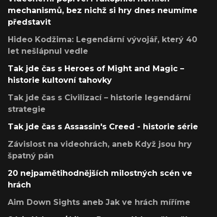
mechanismů, bez nichž si hry dnes neumíme
představit
Hideo Kodžima: Legendární vývojář, který 40
let nešlápnul vedle
Tak jde čas s Heroes of Might and Magic –
historie kultovní tahovky
Tak jde čas s Civilizací – historie legendární
strategie
Tak jde čas s Assassin's Creed - historie série
Závislost na videohrách, aneb Když jsou hry
špatný pán
20 nejpamětihodnějších milostných scén ve
hrách
Aim Down Sights aneb Jak ve hrách míříme