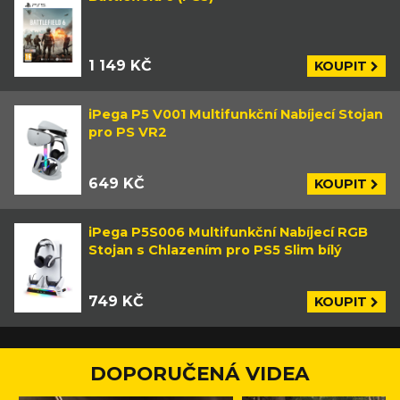
1 149 KČ
KOUPIT
iPega P5 V001 Multifunkční Nabíjecí Stojan
pro PS VR2
649 KČ
KOUPIT
iPega P5S006 Multifunkční Nabíjecí RGB
Stojan s Chlazením pro PS5 Slim bílý
749 KČ
KOUPIT
DOPORUČENÁ VIDEA