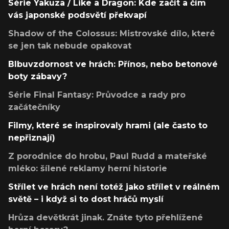
Série Yakuza / Like a Dragon: Kde začít a čím
vás japonské podsvětí překvapí
Shadow of the Colossus: Mistrovské dílo, které
se jen tak nebude opakovat
Blbuvzdornost ve hrách: Přínos, nebo betonové
boty zábavy?
Série Final Fantasy: Průvodce a rady pro
začátečníky
Filmy, které se inspirovaly hrami (ale často to
nepřiznají)
Z porodnice do hrobu, Paul Rudd a mateřské
mléko: šílené reklamy herní historie
Střílet ve hrách není totéž jako střílet v reálném
světě – i když si to dost hráčů myslí
Hrůza devětkrát jinak. Znáte tyto přehlížené