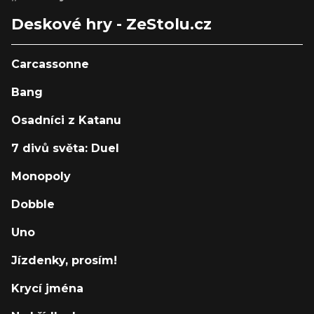
Deskové hry - ZeStolu.cz
Carcassonne
Bang
Osadníci z Katanu
7 divů světa: Duel
Monopoly
Dobble
Uno
Jízdenky, prosím!
Krycí jména