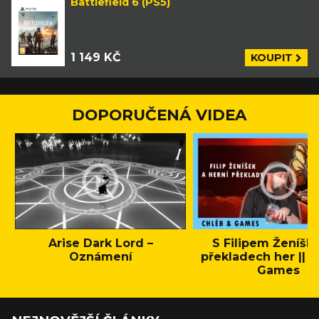
Battlefield 6 (PS5)
1 149 KČ
KOUPIT
DOPORUČENÁ VIDEA
Arise Dark Lord –
S Filipem Ženíšk
Oznámení
překladech her || C
Games