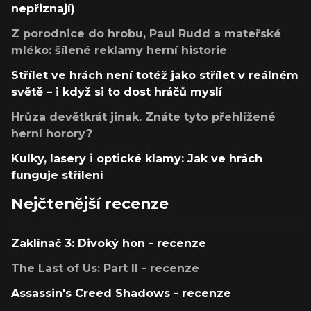
nepřiznají)
Z porodnice do hrobu, Paul Rudd a mateřské
mléko: šílené reklamy herní historie
Střílet ve hrách není totéž jako střílet v reálném
světě – i když si to dost hráčů myslí
Hrůza devětkrát jinak. Znáte tyto přehlížené
herní horory?
Kulky, lasery i optické klamy: Jak ve hrách
funguje střílení
Nejčtenější recenze
Zaklínač 3: Divoký hon - recenze
The Last of Us: Part II - recenze
Assassin's Creed Shadows - recenze