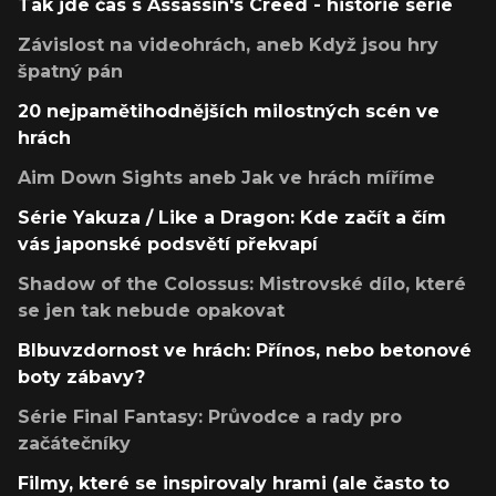
Tak jde čas s Assassin's Creed - historie série
Závislost na videohrách, aneb Když jsou hry
špatný pán
20 nejpamětihodnějších milostných scén ve
hrách
Aim Down Sights aneb Jak ve hrách míříme
Série Yakuza / Like a Dragon: Kde začít a čím
vás japonské podsvětí překvapí
Shadow of the Colossus: Mistrovské dílo, které
se jen tak nebude opakovat
Blbuvzdornost ve hrách: Přínos, nebo betonové
boty zábavy?
Série Final Fantasy: Průvodce a rady pro
začátečníky
Filmy, které se inspirovaly hrami (ale často to