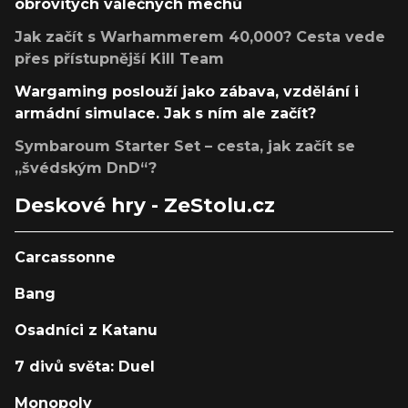
obrovitých válečných mechů
Jak začít s Warhammerem 40,000? Cesta vede
přes přístupnější Kill Team
Wargaming poslouží jako zábava, vzdělání i
armádní simulace. Jak s ním ale začít?
Symbaroum Starter Set – cesta, jak začít se
„švédským DnD“?
Deskové hry - ZeStolu.cz
Carcassonne
Bang
Osadníci z Katanu
7 divů světa: Duel
Monopoly