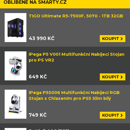
OBLÍBENÉ NA SMARTY.CZ
TIGO Ultimate R5-7500F, 5070 - 1TB 32GB
43 990 KČ
KOUPIT
iPega P5 V001 Multifunkční Nabíjecí Stojan
pro PS VR2
649 KČ
KOUPIT
iPega P5S006 Multifunkční Nabíjecí RGB
Stojan s Chlazením pro PS5 Slim bílý
749 KČ
KOUPIT