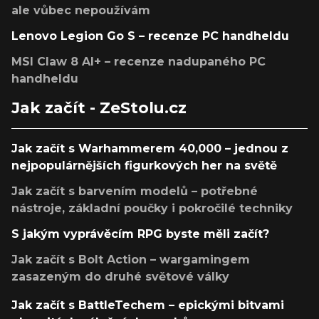
ale vůbec nepoužívám
Lenovo Legion Go S – recenze PC handheldu
MSI Claw 8 AI+ – recenze nadupaného PC
handheldu
Jak začít - ZeStolu.cz
Jak začít s Warhammerem 40,000 – jednou z
nejpopulárnějších figurkových her na světě
Jak začít s barvením modelů – potřebné
nástroje, základní poučky i pokročilé techniky
S jakým vyprávěcím RPG byste měli začít?
Jak začít s Bolt Action – wargamingem
zasazeným do druhé světové války
Jak začít s BattleTechem – epickými bitvami