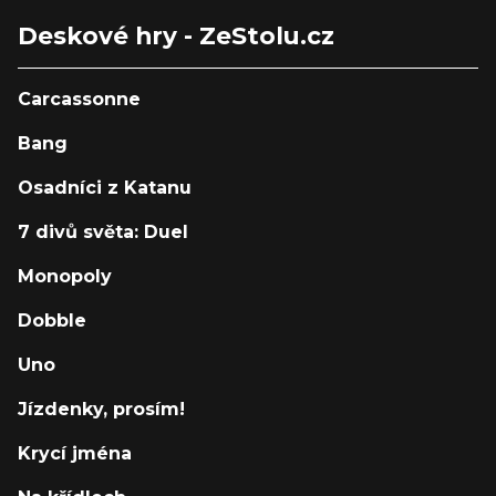
Deskové hry - ZeStolu.cz
Carcassonne
Bang
Osadníci z Katanu
7 divů světa: Duel
Monopoly
Dobble
Uno
Jízdenky, prosím!
Krycí jména