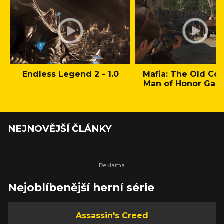
Endless Legend 2 - 1.0
Mafia: The Old Cou
Man of Honor Gam
NEJNOVĚJŠÍ ČLÁNKY
Nejoblíbenější herní série
Assassin's Creed