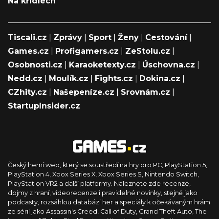
Na křídlech
Tiscali.cz
|
Zprávy
|
Sport
|
Ženy
|
Cestování
|
Games.cz
|
Profigamers.cz
|
ZeStolu.cz
|
Osobnosti.cz
|
Karaoketexty.cz
|
Úschovna.cz
|
Nedd.cz
|
Moulík.cz
|
Fights.cz
|
Dokina.cz
|
CZhity.cz
|
Našepeníze.cz
|
Srovnám.cz
|
StartupInsider.cz
Český herní web, který se soustředí na hry pro PC, PlayStation 5,
PlayStation 4, Xbox Series X, Xbox Series S, Nintendo Switch,
PlayStation VR2 a další platformy. Naleznete zde recenze,
dojmy z hraní, videorecenze i pravidelné novinky, stejně jako
podcasty, rozsáhlou databázi her a speciály k očekávaným hrám
ze sérií jako Assassin's Creed, Call of Duty, Grand Theft Auto, The