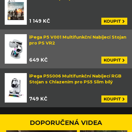
1 149 KČ
KOUPIT
iPega P5 V001 Multifunkční Nabíjecí Stojan
pro PS VR2
649 KČ
KOUPIT
iPega P5S006 Multifunkční Nabíjecí RGB
Stojan s Chlazením pro PS5 Slim bílý
749 KČ
KOUPIT
DOPORUČENÁ VIDEA