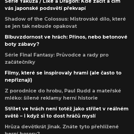
Série Yakuza / Like a Dragon: Kde začít a čím
vás japonské podsvětí překvapí
Shadow of the Colossus: Mistrovské dílo, které
se jen tak nebude opakovat
Blbuvzdornost ve hrách: Přínos, nebo betonové
boty zábavy?
Série Final Fantasy: Průvodce a rady pro
začátečníky
Filmy, které se inspirovaly hrami (ale často to
nepřiznají)
Z porodnice do hrobu, Paul Rudd a mateřské
mléko: šílené reklamy herní historie
Střílet ve hrách není totéž jako střílet v reálném
světě – i když si to dost hráčů myslí
Hrůza devětkrát jinak. Znáte tyto přehlížené
herní horory?