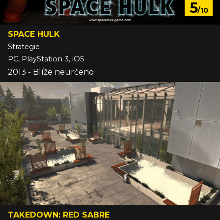
5
/10
SPACE HULK
Strategie
PC, PlayStation 3, iOS
2013 - Blíže neurčeno
TAKEDOWN: RED SABRE