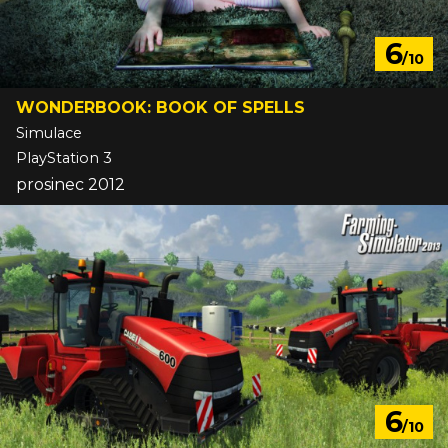
6
/10
WONDERBOOK: BOOK OF SPELLS
Simulace
PlayStation 3
prosinec 2012
6
/10