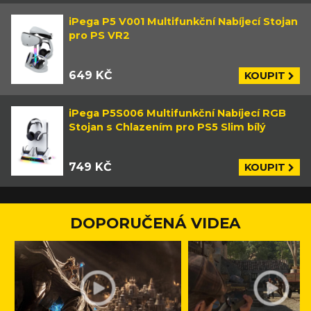
iPega P5 V001 Multifunkční Nabíjecí Stojan
pro PS VR2
649 KČ
KOUPIT
iPega P5S006 Multifunkční Nabíjecí RGB
Stojan s Chlazením pro PS5 Slim bílý
749 KČ
KOUPIT
DOPORUČENÁ VIDEA