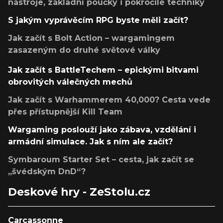
nástroje, základní poučky i pokročilé techniky
S jakým vyprávěcím RPG byste měli začít?
Jak začít s Bolt Action – wargamingem
zasazeným do druhé světové války
Jak začít s BattleTechem – epickými bitvami
obrovitých válečných mechů
Jak začít s Warhammerem 40,000? Cesta vede
přes přístupnější Kill Team
Wargaming poslouží jako zábava, vzdělání i
armádní simulace. Jak s ním ale začít?
Symbaroum Starter Set – cesta, jak začít se
„švédským DnD“?
Deskové hry - ZeStolu.cz
Carcassonne