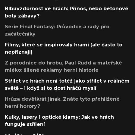
Blbuvzdornost ve hrách: Přínos, nebo betonové
boty zábavy?
Série Final Fantasy: Průvodce a rady pro
začátečníky
Filmy, které se inspirovaly hrami (ale často to
nepřiznají)
Z porodnice do hrobu, Paul Rudd a mateřské
mléko: šílené reklamy herní historie
Střílet ve hrách není totéž jako střílet v reálném
světě – i když si to dost hráčů myslí
Hrůza devětkrát jinak. Znáte tyto přehlížené
herní horory?
Kulky, lasery i optické klamy: Jak ve hrách
funguje střílení