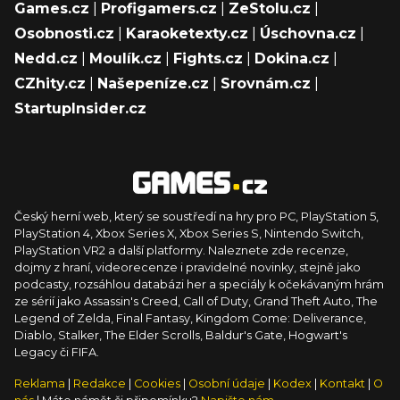
Games.cz
|
Profigamers.cz
|
ZeStolu.cz
|
Osobnosti.cz
|
Karaoketexty.cz
|
Úschovna.cz
|
Nedd.cz
|
Moulík.cz
|
Fights.cz
|
Dokina.cz
|
CZhity.cz
|
Našepeníze.cz
|
Srovnám.cz
|
StartupInsider.cz
Český herní web, který se soustředí na hry pro PC, PlayStation 5,
PlayStation 4, Xbox Series X, Xbox Series S, Nintendo Switch,
PlayStation VR2 a další platformy. Naleznete zde recenze,
dojmy z hraní, videorecenze i pravidelné novinky, stejně jako
podcasty, rozsáhlou databázi her a speciály k očekávaným hrám
ze sérií jako Assassin's Creed, Call of Duty, Grand Theft Auto, The
Legend of Zelda, Final Fantasy, Kingdom Come: Deliverance,
Diablo, Stalker, The Elder Scrolls, Baldur's Gate, Hogwart's
Legacy či FIFA.
Reklama
|
Redakce
|
Cookies
|
Osobní údaje
|
Kodex
|
Kontakt
|
O