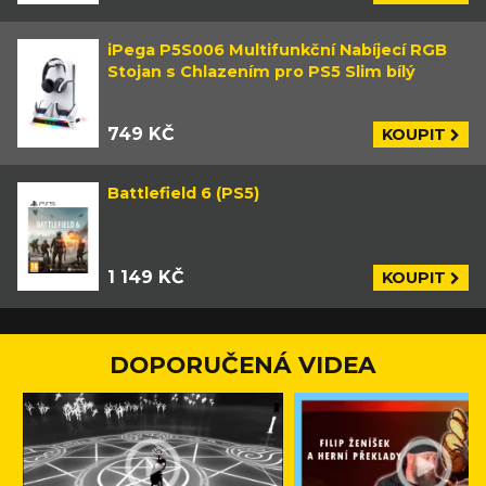
iPega P5S006 Multifunkční Nabíjecí RGB
Stojan s Chlazením pro PS5 Slim bílý
749 KČ
KOUPIT
Battlefield 6 (PS5)
1 149 KČ
KOUPIT
DOPORUČENÁ VIDEA