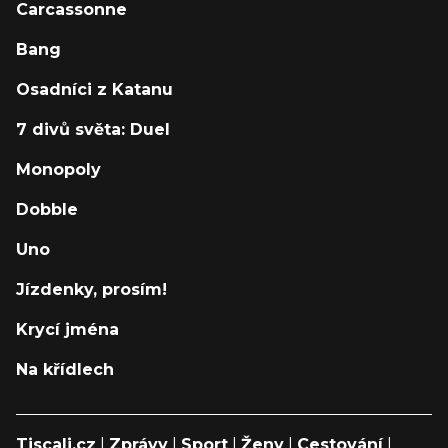
Carcassonne
Bang
Osadníci z Katanu
7 divů světa: Duel
Monopoly
Dobble
Uno
Jízdenky, prosím!
Krycí jména
Na křídlech
Tiscali.cz
|
Zprávy
|
Sport
|
Ženy
|
Cestování
|