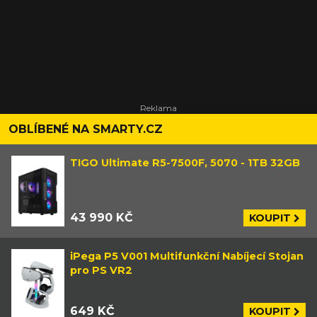
OBLÍBENÉ NA SMARTY.CZ
TIGO Ultimate R5-7500F, 5070 - 1TB 32GB
43 990 KČ
KOUPIT
iPega P5 V001 Multifunkční Nabíjecí Stojan
pro PS VR2
649 KČ
KOUPIT