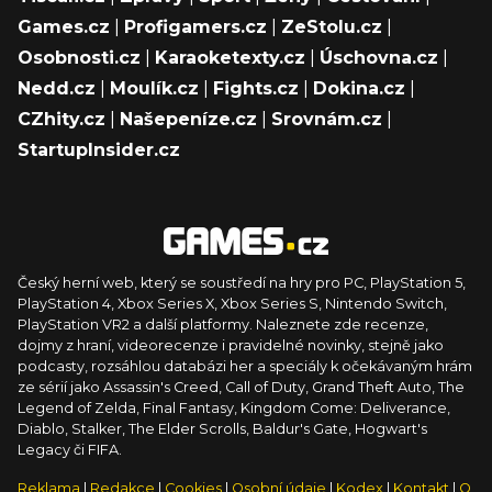
Games.cz
|
Profigamers.cz
|
ZeStolu.cz
|
Osobnosti.cz
|
Karaoketexty.cz
|
Úschovna.cz
|
Nedd.cz
|
Moulík.cz
|
Fights.cz
|
Dokina.cz
|
CZhity.cz
|
Našepeníze.cz
|
Srovnám.cz
|
StartupInsider.cz
Český herní web, který se soustředí na hry pro PC, PlayStation 5,
PlayStation 4, Xbox Series X, Xbox Series S, Nintendo Switch,
PlayStation VR2 a další platformy. Naleznete zde recenze,
dojmy z hraní, videorecenze i pravidelné novinky, stejně jako
podcasty, rozsáhlou databázi her a speciály k očekávaným hrám
ze sérií jako Assassin's Creed, Call of Duty, Grand Theft Auto, The
Legend of Zelda, Final Fantasy, Kingdom Come: Deliverance,
Diablo, Stalker, The Elder Scrolls, Baldur's Gate, Hogwart's
Legacy či FIFA.
Reklama
|
Redakce
|
Cookies
|
Osobní údaje
|
Kodex
|
Kontakt
|
O