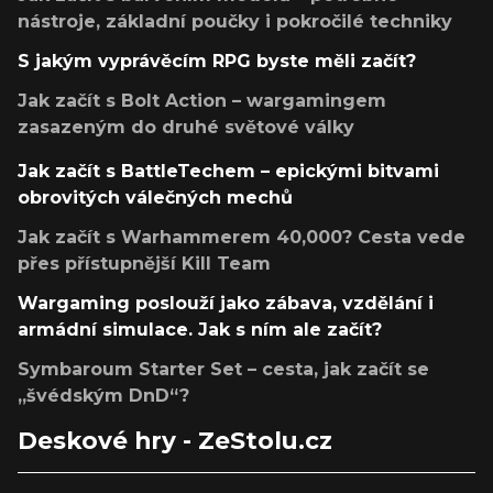
nástroje, základní poučky i pokročilé techniky
S jakým vyprávěcím RPG byste měli začít?
Jak začít s Bolt Action – wargamingem
zasazeným do druhé světové války
Jak začít s BattleTechem – epickými bitvami
obrovitých válečných mechů
Jak začít s Warhammerem 40,000? Cesta vede
přes přístupnější Kill Team
Wargaming poslouží jako zábava, vzdělání i
armádní simulace. Jak s ním ale začít?
Symbaroum Starter Set – cesta, jak začít se
„švédským DnD“?
Deskové hry - ZeStolu.cz