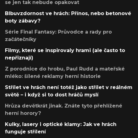
se jen tak nebude opakovat
Blbuvzdornost ve hrách: Přínos, nebo betonové
boty zábavy?
Série Final Fantasy: Průvodce a rady pro
začátečníky
Filmy, které se inspirovaly hrami (ale často to
nepřiznají)
Z porodnice do hrobu, Paul Rudd a mateřské
mléko: šílené reklamy herní historie
Střílet ve hrách není totéž jako střílet v reálném
světě – i když si to dost hráčů myslí
Hrůza devětkrát jinak. Znáte tyto přehlížené
herní horory?
Kulky, lasery i optické klamy: Jak ve hrách
funguje střílení