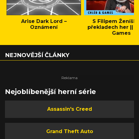
Arise Dark Lord –
S Filipem Ženíšk
Oznámení
překladech her || C
Games
NEJNOVĚJŠÍ ČLÁNKY
Nejoblíbenější herní série
Assassin's Creed
Grand Theft Auto