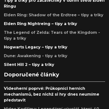
Tipy a triky pro začátečníky v obřím světě Elden
Ringu
Elden Ring: Shadow of the Erdtree – tipy a triky
Elden Ring Nightreing – tipy a triky
The Legend of Zelda: Tears of the Kingdom -
tipy a triky
Hogwarts Legacy – tipy a triky
Dune: Awakening - tipy a triky
Silent Hill 2 – tipy a triky
Doporučené články
Videoherní poprvé: Průkopníci herních
mechanismů, bez nichž si hry dnes neumíme
představit
Hideo Kodžima: Legendární vývojář, který 40