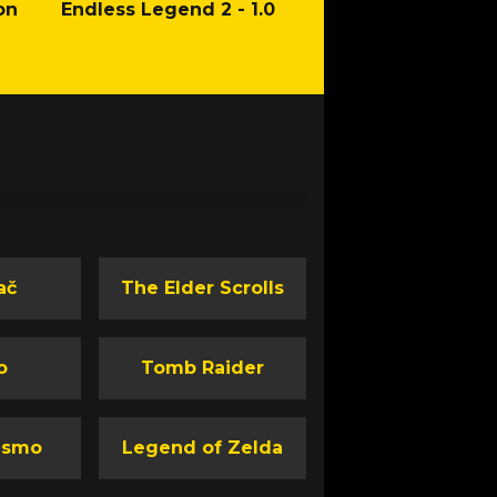
on
Endless Legend 2 - 1.0
Mafia: The Old Co
Man of Honor Ga
ač
The Elder Scrolls
o
Tomb Raider
ismo
Legend of Zelda