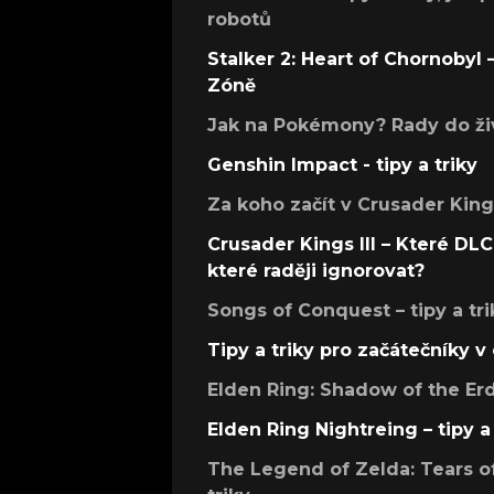
robotů
Stalker 2: Heart of Chornobyl – 
Zóně
Jak na Pokémony? Rady do živ
Genshin Impact - tipy a triky
Za koho začít v Crusader Kings
Crusader Kings III – Které DLC 
které raději ignorovat?
Songs of Conquest – tipy a tri
Tipy a triky pro začátečníky 
Elden Ring: Shadow of the Erdt
Elden Ring Nightreing – tipy a 
The Legend of Zelda: Tears of