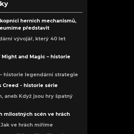
nky
ůkopníci herních mechanismů,
 neumíme představit
rní vývojář, který 40 let
f Might and Magic – historie
 – historie legendární strategie
s Creed - historie série
h, aneb Když jsou hry špatný
h milostných scén ve hrách
Jak ve hrách míříme