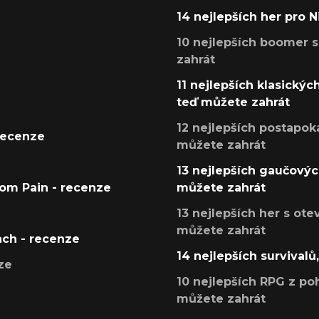
14 nejlepších her pro 
10 nejlepších boomer s
zahrát
11 nejlepších klasickýc
teď můžete zahrát
12 nejlepších postapoka
recenze
můžete zahrát
13 nejlepších gaučových
tom Pain - recenze
můžete zahrát
13 nejlepších her s ot
můžete zahrát
ach - recenze
14 nejlepších survivalů
ze
10 nejlepších RPG z poh
můžete zahrát