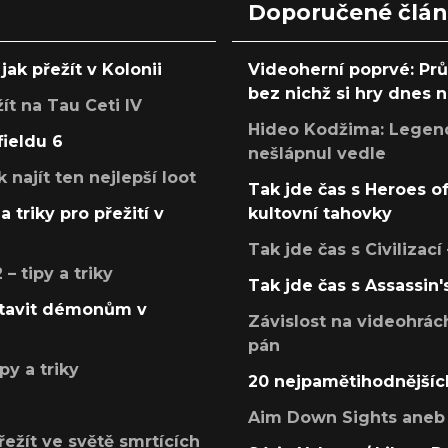
Doporučené člá
jak přežít v Kolonii
Videoherní poprvé: Pr
bez nichž si hry dnes
žít na Tau Ceti IV
Hideo Kodžima: Legendá
fieldu 6
nešlápnul vedle
k najít ten nejlepší loot
Tak jde čas s Heroes o
a triky pro přežití v
kultovní tahovky
Tak jde čas s Civilizací
 tipy a triky
Tak jde čas s Assassin'
postavit démonům v
Závislost na videohrác
pán
py a triky
20 nejpamětihodnějšíc
Aim Down Sights aneb 
přežít ve světě smrtících