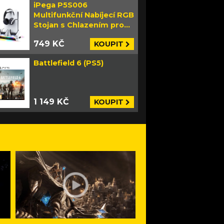
iPega P5S006
Multifunkční Nabíjecí RGB
Stojan s Chlazením pro
PS5 Slim bílý
749 KČ
KOUPIT
Battlefield 6 (PS5)
1 149 KČ
KOUPIT