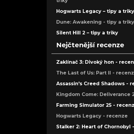
triky
Hogwarts Legacy – tipy a trik
Dune: Awakening - tipy a trik
Silent Hill 2 – tipy a triky
Nejčtenější recenze
Zaklínač 3: Divoký hon - rece
The Last of Us: Part II - recen
Assassin's Creed Shadows - 
Kingdom Come: Deliverance 2
Farming Simulator 25 - recen
Hogwarts Legacy - recenze
Stalker 2: Heart of Chornobyl 