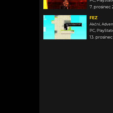
PC, PlayStati
7. prosinec
FEZ
Akční, Adven
PC, PlayStati
13. prosine