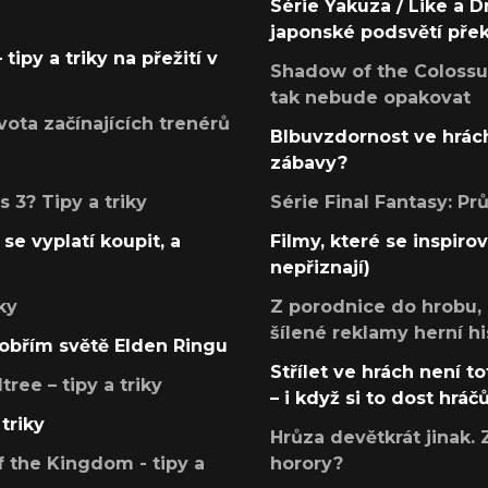
Série Yakuza / Like a D
japonské podsvětí pře
tipy a triky na přežití v
Shadow of the Colossus
tak nebude opakovat
ota začínajících trenérů
Blbuvzdornost ve hrách
zábavy?
 3? Tipy a triky
Série Final Fantasy: P
se vyplatí koupit, a
Filmy, které se inspirov
nepřiznají)
ky
Z porodnice do hrobu,
šílené reklamy herní hi
v obřím světě Elden Ringu
Střílet ve hrách není to
ree – tipy a triky
– i když si to dost hráč
triky
Hrůza devětkrát jinak. 
 the Kingdom - tipy a
horory?