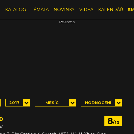
E
KATALOG
TÉMATA
NOVINKY
VIDEA
KALENDÁŘ
SM
2017
MĚSÍC
HODNOCENÍ
8
D
/10
ká