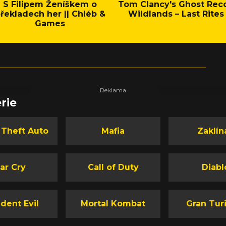
S Filipem Ženíškem o
Tom Clancy's Ghost Rec
řekladech her || Chléb &
Wildlands – Last Rites
Games
rie
 Theft Auto
Mafia
Zaklín
ar Cry
Call of Duty
Diabl
dent Evil
Mortal Kombat
Gran Tur