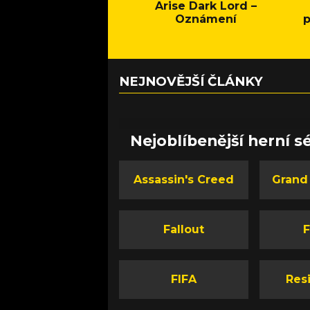
Arise Dark Lord –
Oznámení
p
NEJNOVĚJŠÍ ČLÁNKY
Nejoblíbenější herní sé
Assassin's Creed
Grand
Fallout
F
FIFA
Resi