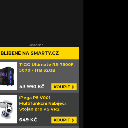
BLÍBENÉ NA SMARTY.CZ
TIGO Ultimate R5-7500F,
5070 - 1TB 32GB
43 990 KČ
KOUPIT
iPega P5 V001
Multifunkční Nabíjecí
Stojan pro PS VR2
649 KČ
KOUPIT