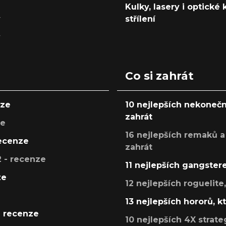
Kulky, lasery i optické
y
střílení
y
Co si zahrát
nze
10 nejlepších nekonečn
zahrát
ze
16 nejlepších remaků a
recenze
zahrát
 - recenze
11 nejlepších gangstere
ze
12 nejlepších roguelite
13 nejlepších hororů, k
- recenze
10 nejlepších 4X strate