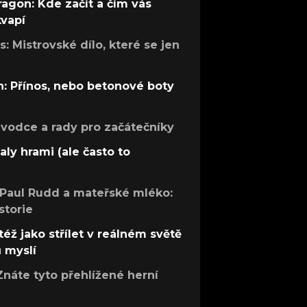
ragon: Kde začít a čím vás
kvapí
: Mistrovské dílo, které se jen
: Přínos, nebo betonové boty
růvodce a rady pro začátečníky
aly hrami (ale často to
 Paul Rudd a mateřské mléko:
storie
též jako střílet v reálném světě
ů myslí
Znáte tyto přehlížené herní