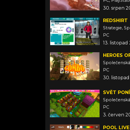
PC, PlayStat
30. srpen 2
REDSHIRT
Strategie, S
PC
13. listopad
HEROES OF
Společensk
PC
30. listopa
SVĚT PONÍ
Společensk
PC
3. červen 2
POOL LIV