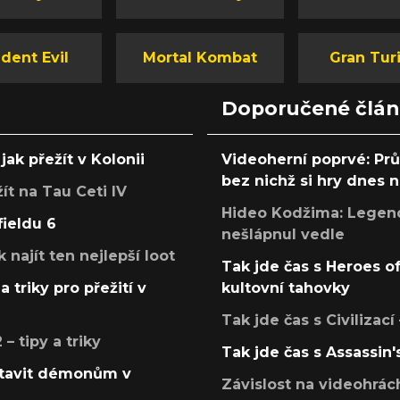
dent Evil
Mortal Kombat
Gran Tur
Doporučené člá
jak přežít v Kolonii
Videoherní poprvé: Pr
bez nichž si hry dnes
žít na Tau Ceti IV
Hideo Kodžima: Legendá
fieldu 6
nešlápnul vedle
k najít ten nejlepší loot
Tak jde čas s Heroes o
a triky pro přežití v
kultovní tahovky
Tak jde čas s Civilizací
 tipy a triky
Tak jde čas s Assassin'
postavit démonům v
Závislost na videohrác