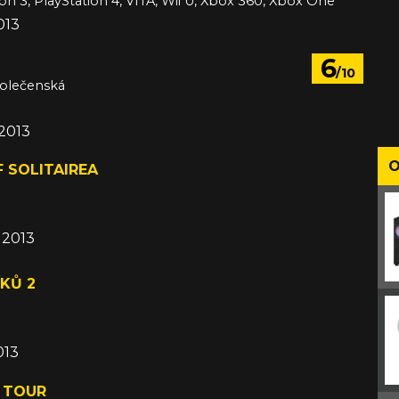
ion 3, PlayStation 4, VITA, Wii U, Xbox 360, Xbox One
013
6
/10
polečenská
 2013
O
 SOLITAIREA
á
d 2013
KŮ 2
á
013
E TOUR