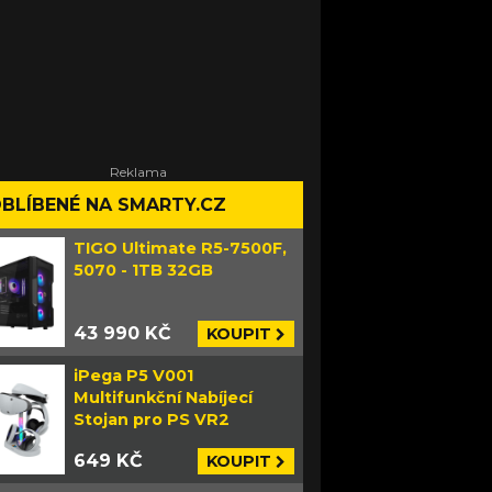
BLÍBENÉ NA SMARTY.CZ
TIGO Ultimate R5-7500F,
5070 - 1TB 32GB
43 990 KČ
KOUPIT
iPega P5 V001
Multifunkční Nabíjecí
Stojan pro PS VR2
649 KČ
KOUPIT