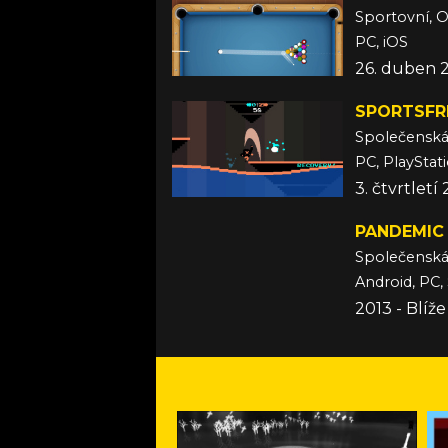
Sportovní, O
PC, iOS
26. duben 
SPORTSFR
Společensk
PC, PlayStat
3. čtvrtletí
PANDEMIC
Společensk
Android, PC,
2013 - Blíž