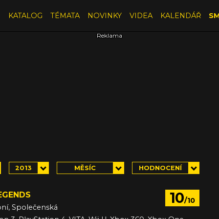
E
KATALOG
TÉMATA
NOVINKY
VIDEA
KALENDÁŘ
SM
2013
MĚSÍC
HODNOCENÍ
10
EGENDS
/10
bní, Společenská