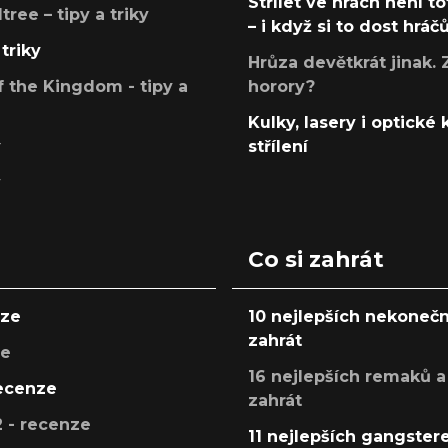
Střílet ve hrách není to
ree – tipy a triky
– i když si to dost hráč
triky
Hrůza devětkrát jinak. 
 the Kingdom - tipy a
horory?
Kulky, lasery i optické
y
střílení
y
Co si zahrát
nze
10 nejlepších nekonečn
zahrát
ze
16 nejlepších remaků a
recenze
zahrát
 - recenze
11 nejlepších gangstere