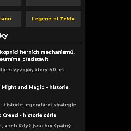
ismo
Legend of Zelda
nky
ůkopníci herních mechanismů,
 neumíme představit
rní vývojář, který 40 let
f Might and Magic – historie
 – historie legendární strategie
s Creed - historie série
h, aneb Když jsou hry špatný