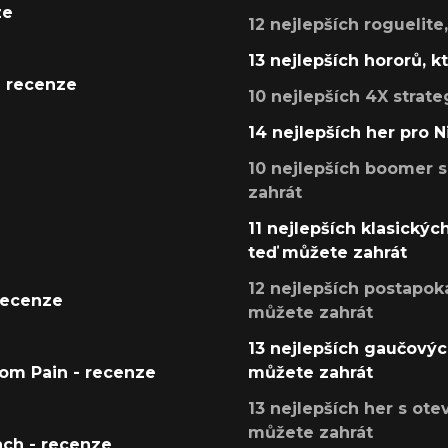
ze
12 nejlepších roguelite
13 nejlepších hororů, k
- recenze
10 nejlepších 4X strate
14 nejlepších her pro 
10 nejlepších boomer s
zahrát
11 nejlepších klasickýc
teď můžete zahrát
12 nejlepších postapoka
recenze
můžete zahrát
13 nejlepších gaučových
tom Pain - recenze
můžete zahrát
13 nejlepších her s ot
můžete zahrát
ach - recenze