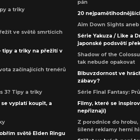
pán
py a triky
20 nejpamětihodnějšíc
Aim Down Sights aneb 
přežít ve světě smrtících
Série Yakuza / Like a D
japonské podsvětí pře
tipy a triky na přežití v
Shadow of the Colossus
tak nebude opakovat
ota začínajících trenérů
Blbuvzdornost ve hrách
zábavy?
 3? Tipy a triky
Série Final Fantasy: P
se vyplatí koupit, a
Filmy, které se inspirov
nepřiznají)
ky
Z porodnice do hrobu,
šílené reklamy herní hi
v obřím světě Elden Ringu