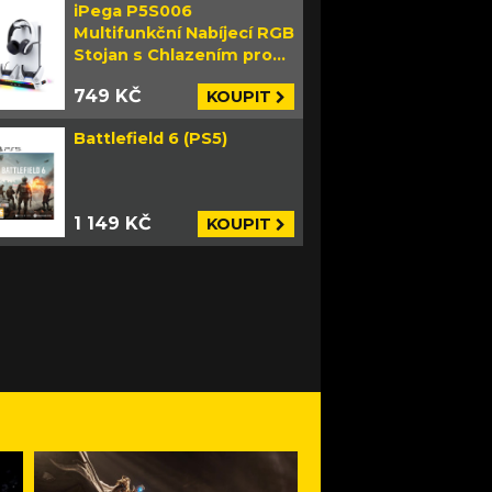
iPega P5S006
Multifunkční Nabíjecí RGB
Stojan s Chlazením pro
PS5 Slim bílý
749 KČ
KOUPIT
Battlefield 6 (PS5)
1 149 KČ
KOUPIT