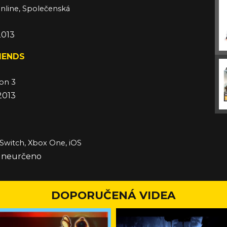
nline, Společenská
2013
IENDS
á
ion 3
 2013
á
 Switch, Xbox One, iOS
e neurčeno
DOPORUČENÁ VIDEA