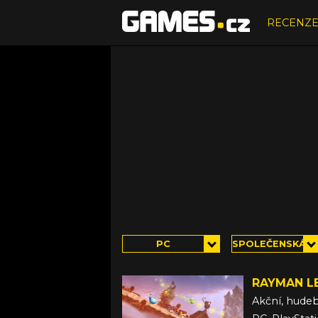
RECENZ
PC
SPOLEČENSKÁ
RAYMAN L
Akční, hude