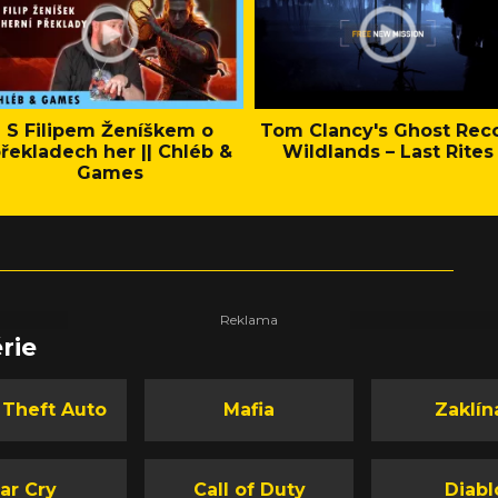
S Filipem Ženíškem o
Tom Clancy's Ghost Rec
řekladech her || Chléb &
Wildlands – Last Rites
Games
rie
 Theft Auto
Mafia
Zaklín
ar Cry
Call of Duty
Diabl