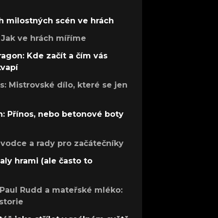
h milostných scén ve hrách
Jak ve hrách míříme
ragon: Kde začít a čím vás
kvapí
: Mistrovské dílo, které se jen
: Přínos, nebo betonové boty
růvodce a rady pro začátečníky
aly hrami (ale často to
 Paul Rudd a mateřské mléko:
storie