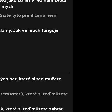
též jako střílet v reálném světě
ů myslí
Znáte tyto přehlížené herní
 klamy: Jak ve hrách funguje
ých her, které si teď můžete
 remasterů, které si teď můžete
k, které si teď můžete zahrát