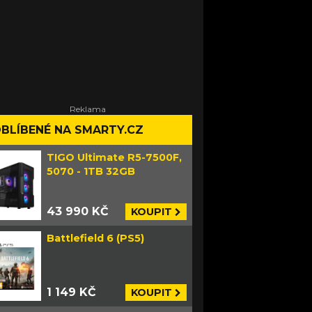
BLÍBENÉ NA SMARTY.CZ
TIGO Ultimate R5-7500F,
5070 - 1TB 32GB
43 990 KČ
KOUPIT
Battlefield 6 (PS5)
1 149 KČ
KOUPIT