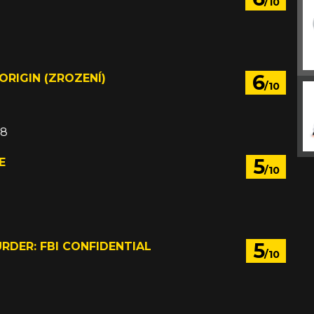
/10
6
ORIGIN (ZROZENÍ)
/10
08
5
E
/10
5
RDER: FBI CONFIDENTIAL
/10