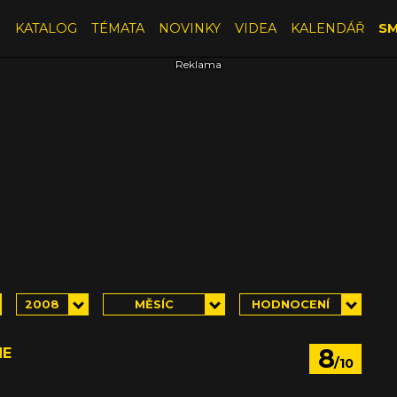
E
KATALOG
TÉMATA
NOVINKY
VIDEA
KALENDÁŘ
SM
2008
MĚSÍC
HODNOCENÍ
8
NE
/10