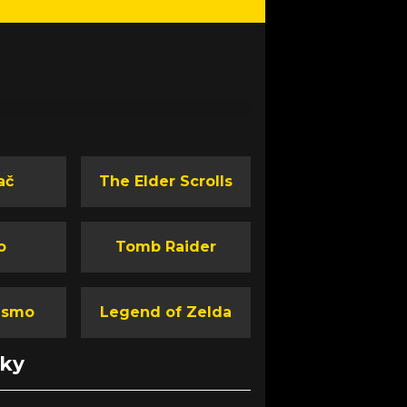
ač
The Elder Scrolls
o
Tomb Raider
ismo
Legend of Zelda
nky