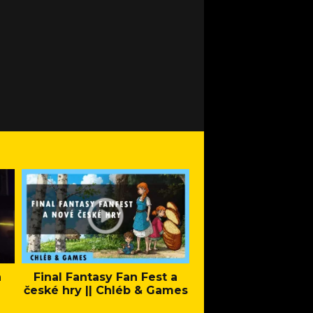
a
Final Fantasy Fan Fest a
Company of Heroes 
české hry || Chléb & Games
Stand - Trail