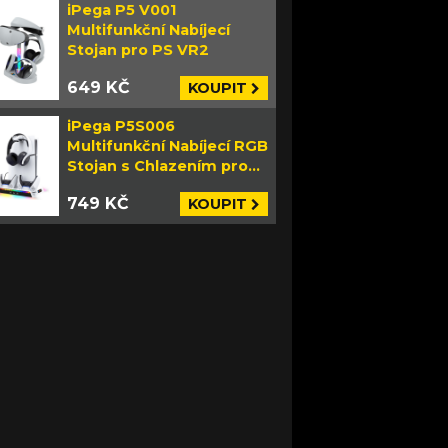
iPega P5 V001
Multifunkční Nabíjecí
Stojan pro PS VR2
649 KČ
KOUPIT
iPega P5S006
Multifunkční Nabíjecí RGB
Stojan s Chlazením pro
PS5 Slim bílý
749 KČ
KOUPIT