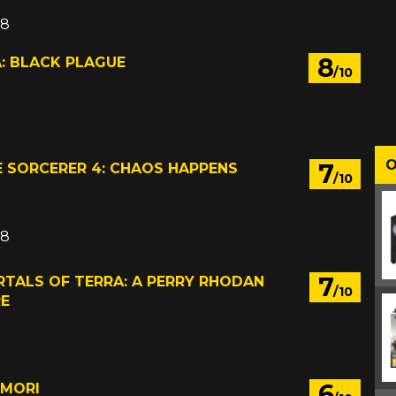
08
8
: BLACK PLAGUE
/10
O
7
E SORCERER 4: CHAOS HAPPENS
/10
08
7
TALS OF TERRA: A PERRY RHODAN
/10
E
6
MORI