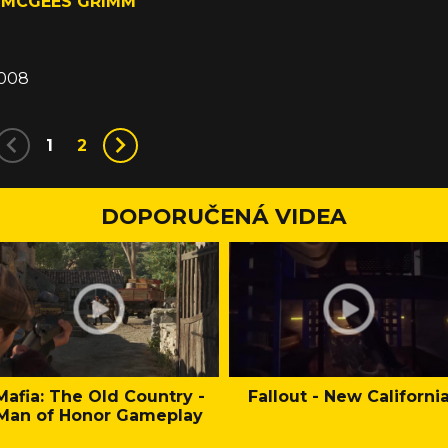
 MCGEES GRIMM
2008
1
2
DOPORUČENÁ VIDEA
Mafia: The Old Country -
Fallout - New Californi
Man of Honor Gameplay