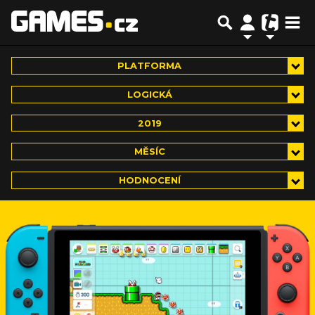
PLATFORMA
LOGICKÁ
2019
MĚSÍC
HODNOCENÍ