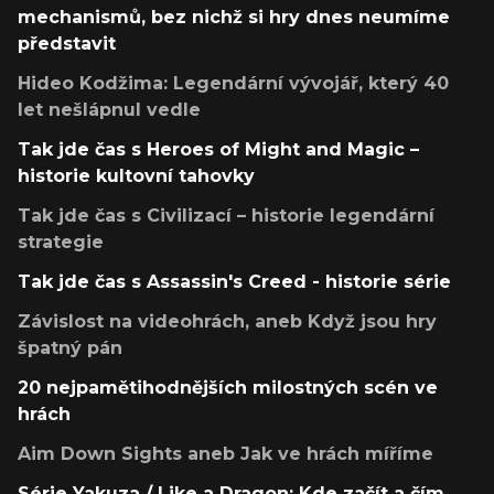
mechanismů, bez nichž si hry dnes neumíme
představit
Hideo Kodžima: Legendární vývojář, který 40
let nešlápnul vedle
Tak jde čas s Heroes of Might and Magic –
historie kultovní tahovky
Tak jde čas s Civilizací – historie legendární
strategie
Tak jde čas s Assassin's Creed - historie série
Závislost na videohrách, aneb Když jsou hry
špatný pán
20 nejpamětihodnějších milostných scén ve
hrách
Aim Down Sights aneb Jak ve hrách míříme
Série Yakuza / Like a Dragon: Kde začít a čím