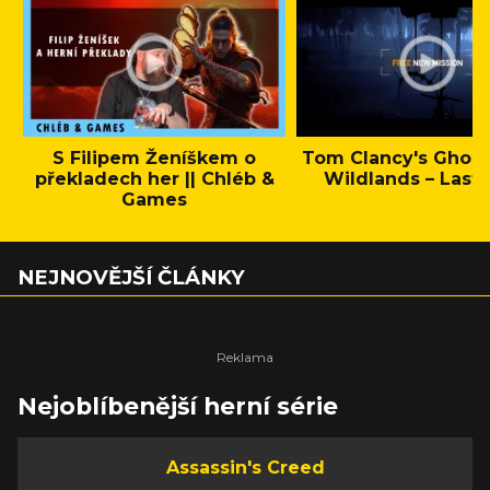
S Filipem Ženíškem o
Tom Clancy's Ghos
překladech her || Chléb &
Wildlands – Last 
Games
NEJNOVĚJŠÍ ČLÁNKY
Nejoblíbenější herní série
Assassin's Creed