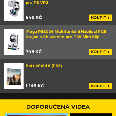
pro PS VR2
649 KČ
KOUPIT
iPega P5S006 Multifunkční Nabíjecí RGB
Stojan s Chlazením pro PS5 Slim bílý
749 KČ
KOUPIT
Battlefield 6 (PS5)
1 149 KČ
KOUPIT
DOPORUČENÁ VIDEA