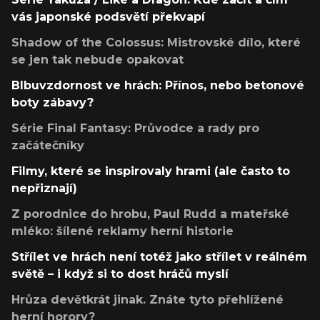
vás japonské podsvětí překvapí
Shadow of the Colossus: Mistrovské dílo, které
se jen tak nebude opakovat
Blbuvzdornost ve hrách: Přínos, nebo betonové
boty zábavy?
Série Final Fantasy: Průvodce a rady pro
začátečníky
Filmy, které se inspirovaly hrami (ale často to
nepřiznají)
Z porodnice do hrobu, Paul Rudd a mateřské
mléko: šílené reklamy herní historie
Střílet ve hrách není totéž jako střílet v reálném
světě – i když si to dost hráčů myslí
Hrůza devětkrát jinak. Znáte tyto přehlížené
herní horory?