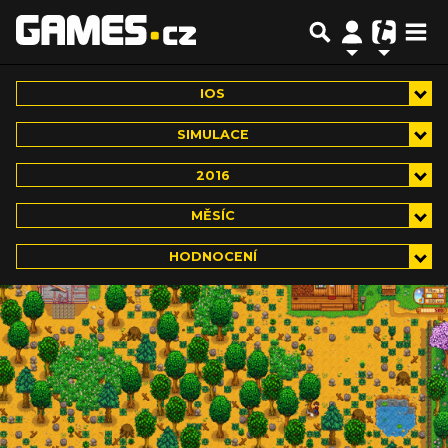
IOS
SIMULACE
2016
MĚSÍC
HODNOCENÍ