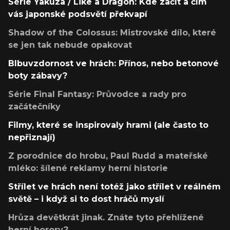
Série Yakuza / Like a Dragon: Kde začít a čím
vás japonské podsvětí překvapí
Shadow of the Colossus: Mistrovské dílo, které
se jen tak nebude opakovat
Blbuvzdornost ve hrách: Přínos, nebo betonové
boty zábavy?
Série Final Fantasy: Průvodce a rady pro
začátečníky
Filmy, které se inspirovaly hrami (ale často to
nepřiznají)
Z porodnice do hrobu, Paul Rudd a mateřské
mléko: šílené reklamy herní historie
Střílet ve hrách není totéž jako střílet v reálném
světě – i když si to dost hráčů myslí
Hrůza devětkrát jinak. Znáte tyto přehlížené
herní horory?