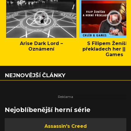
Arise Dark Lord –
S Filipem Ženíšk
Oznámení
překladech her || C
Games
NEJNOVĚJŠÍ ČLÁNKY
Nejoblíbenější herní série
Assassin's Creed