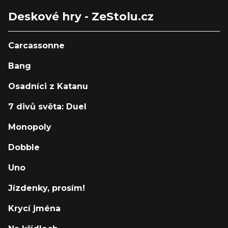
Deskové hry - ZeStolu.cz
Carcassonne
Bang
Osadníci z Katanu
7 divů světa: Duel
Monopoly
Dobble
Uno
Jízdenky, prosím!
Krycí jména