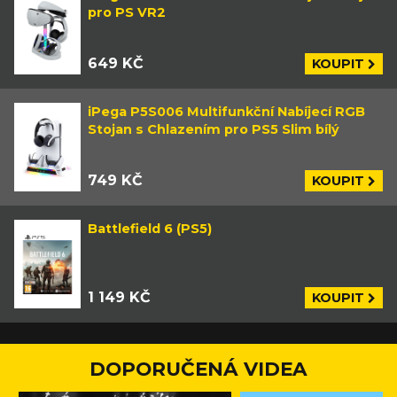
pro PS VR2
649 KČ
KOUPIT
iPega P5S006 Multifunkční Nabíjecí RGB
Stojan s Chlazením pro PS5 Slim bílý
749 KČ
KOUPIT
Battlefield 6 (PS5)
1 149 KČ
KOUPIT
DOPORUČENÁ VIDEA