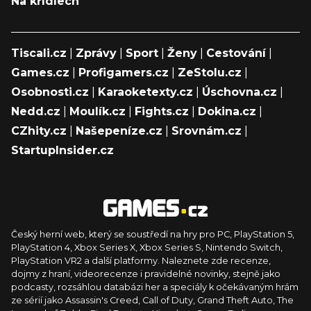
Na křídlech
Tiscali.cz
|
Zprávy
|
Sport
|
Ženy
|
Cestování
|
Games.cz
|
Profigamers.cz
|
ZeStolu.cz
|
Osobnosti.cz
|
Karaoketexty.cz
|
Úschovna.cz
|
Nedd.cz
|
Moulík.cz
|
Fights.cz
|
Dokina.cz
|
CZhity.cz
|
Našepeníze.cz
|
Srovnám.cz
|
StartupInsider.cz
Český herní web, který se soustředí na hry pro PC, PlayStation 5,
PlayStation 4, Xbox Series X, Xbox Series S, Nintendo Switch,
PlayStation VR2 a další platformy. Naleznete zde recenze,
dojmy z hraní, videorecenze i pravidelné novinky, stejně jako
podcasty, rozsáhlou databázi her a speciály k očekávaným hrám
ze sérií jako Assassin's Creed, Call of Duty, Grand Theft Auto, The