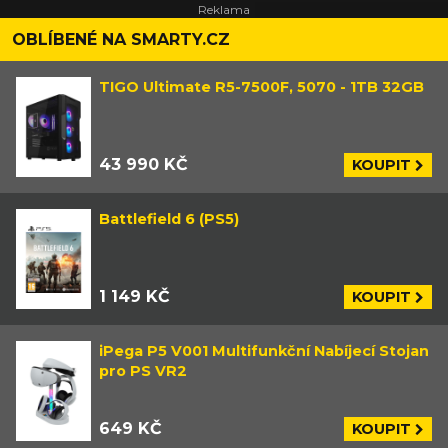
OBLÍBENÉ NA SMARTY.CZ
TIGO Ultimate R5-7500F, 5070 - 1TB 32GB
43 990 KČ
KOUPIT
Battlefield 6 (PS5)
1 149 KČ
KOUPIT
iPega P5 V001 Multifunkční Nabíjecí Stojan
pro PS VR2
649 KČ
KOUPIT