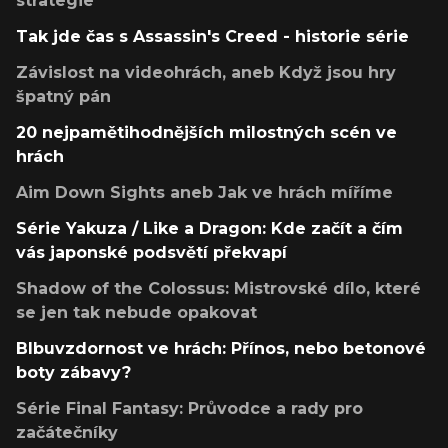
strategie
Tak jde čas s Assassin's Creed - historie série
Závislost na videohrách, aneb Když jsou hry
špatný pán
20 nejpamětihodnějších milostných scén ve
hrách
Aim Down Sights aneb Jak ve hrách míříme
Série Yakuza / Like a Dragon: Kde začít a čím
vás japonské podsvětí překvapí
Shadow of the Colossus: Mistrovské dílo, které
se jen tak nebude opakovat
Blbuvzdornost ve hrách: Přínos, nebo betonové
boty zábavy?
Série Final Fantasy: Průvodce a rady pro
začátečníky