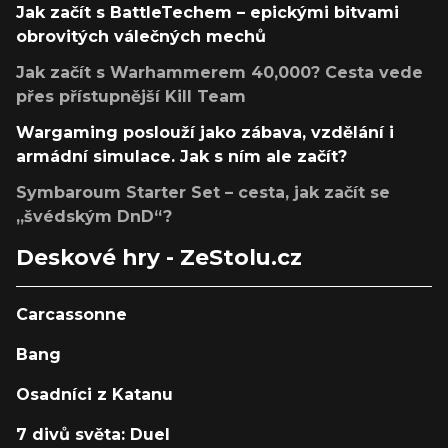
Jak začít s BattleTechem – epickými bitvami
obrovitých válečných mechů
Jak začít s Warhammerem 40,000? Cesta vede
přes přístupnější Kill Team
Wargaming poslouží jako zábava, vzdělání i
armádní simulace. Jak s ním ale začít?
Symbaroum Starter Set – cesta, jak začít se
„švédským DnD“?
Deskové hry - ZeStolu.cz
Carcassonne
Bang
Osadníci z Katanu
7 divů světa: Duel