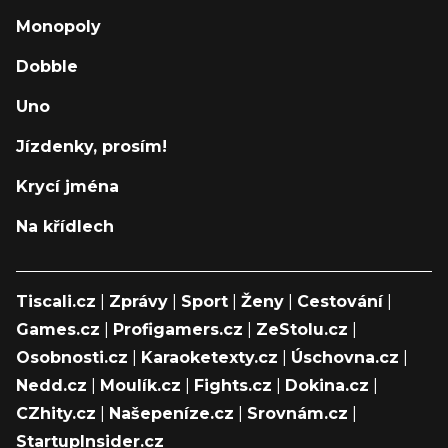
Monopoly
Dobble
Uno
Jízdenky, prosím!
Krycí jména
Na křídlech
Tiscali.cz
|
Zprávy
|
Sport
|
Ženy
|
Cestování
|
Games.cz
|
Profigamers.cz
|
ZeStolu.cz
|
Osobnosti.cz
|
Karaoketexty.cz
|
Úschovna.cz
|
Nedd.cz
|
Moulík.cz
|
Fights.cz
|
Dokina.cz
|
CZhity.cz
|
Našepeníze.cz
|
Srovnám.cz
|
StartupInsider.cz