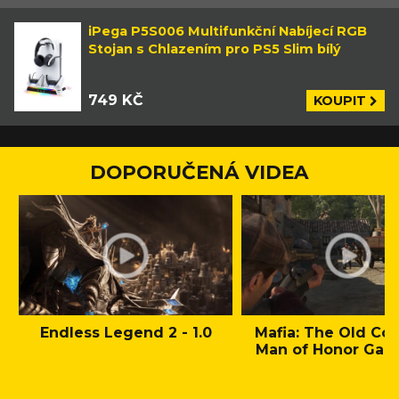
iPega P5S006 Multifunkční Nabíjecí RGB
Stojan s Chlazením pro PS5 Slim bílý
749 KČ
KOUPIT
DOPORUČENÁ VIDEA
Endless Legend 2 - 1.0
Mafia: The Old Cou
Man of Honor Gam