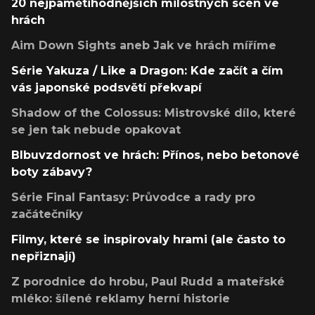
20 nejpamětihodnějších milostných scén ve
hrách
Aim Down Sights aneb Jak ve hrách míříme
Série Yakuza / Like a Dragon: Kde začít a čím
vás japonské podsvětí překvapí
Shadow of the Colossus: Mistrovské dílo, které
se jen tak nebude opakovat
Blbuvzdornost ve hrách: Přínos, nebo betonové
boty zábavy?
Série Final Fantasy: Průvodce a rady pro
začátečníky
Filmy, které se inspirovaly hrami (ale často to
nepřiznají)
Z porodnice do hrobu, Paul Rudd a mateřské
mléko: šílené reklamy herní historie