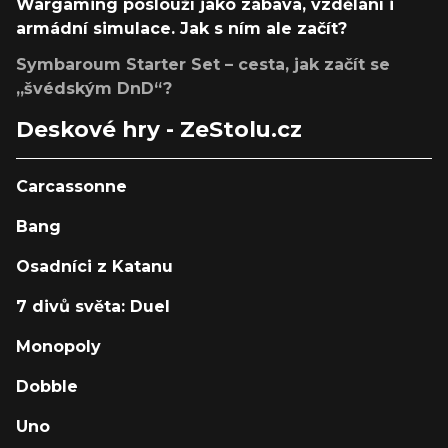
Wargaming poslouží jako zábava, vzdělání i
armádní simulace. Jak s ním ale začít?
Symbaroum Starter Set – cesta, jak začít se
„švédským DnD“?
Deskové hry - ZeStolu.cz
Carcassonne
Bang
Osadníci z Katanu
7 divů světa: Duel
Monopoly
Dobble
Uno