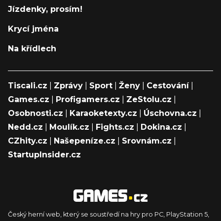
Jízdenky, prosím!
Krycí jména
Na křídlech
Tiscali.cz
|
Zprávy
|
Sport
|
Ženy
|
Cestování
|
Games.cz
|
Profigamers.cz
|
ZeStolu.cz
|
Osobnosti.cz
|
Karaoketexty.cz
|
Úschovna.cz
|
Nedd.cz
|
Moulík.cz
|
Fights.cz
|
Dokina.cz
|
CZhity.cz
|
Našepeníze.cz
|
Srovnám.cz
|
StartupInsider.cz
Český herní web, který se soustředí na hry pro PC, PlayStation 5,