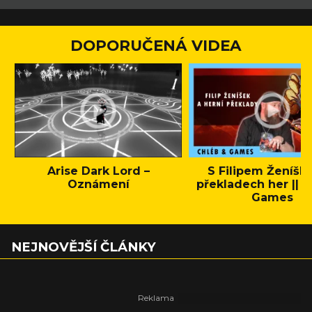
DOPORUČENÁ VIDEA
Arise Dark Lord –
S Filipem Ženíšk
Oznámení
překladech her || C
Games
NEJNOVĚJŠÍ ČLÁNKY