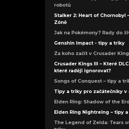
robotů
Stalker 2: Heart of Chornobyl – 
Zóně
Jak na Pokémony? Rady do živ
Genshin Impact - tipy a triky
Za koho začít v Crusader Kings
Crusader Kings III – Které DLC 
které raději ignorovat?
Songs of Conquest – tipy a tri
Tipy a triky pro začátečníky 
Elden Ring: Shadow of the Erdt
Elden Ring Nightreing – tipy a 
The Legend of Zelda: Tears of