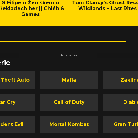
S Filipem Ženíškem o
Tom Clancy's Ghost Rec
řekladech her || Chléb &
Wildlands – Last Rites
Games
rie
 Theft Auto
Mafia
Zaklín
ar Cry
Call of Duty
Diabl
dent Evil
Mortal Kombat
Gran Tur