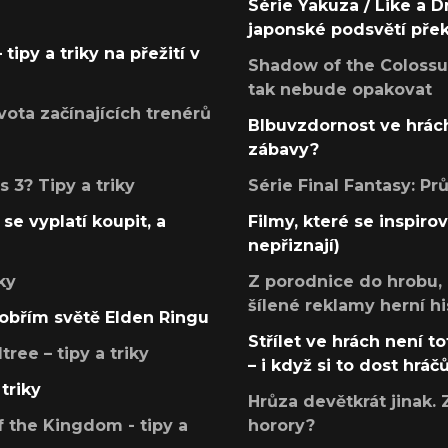
Série Yakuza / Like a D
japonské podsvětí pře
tipy a triky na přežití v
Shadow of the Colossus
tak nebude opakovat
ota začínajících trenérů
Blbuvzdornost ve hrách
zábavy?
 3? Tipy a triky
Série Final Fantasy: P
se vyplatí koupit, a
Filmy, které se inspirov
nepřiznají)
ky
Z porodnice do hrobu,
šílené reklamy herní hi
v obřím světě Elden Ringu
Střílet ve hrách není to
ree – tipy a triky
– i když si to dost hráč
triky
Hrůza devětkrát jinak. 
 the Kingdom - tipy a
horory?