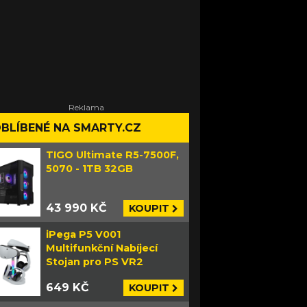
BLÍBENÉ NA SMARTY.CZ
TIGO Ultimate R5-7500F,
5070 - 1TB 32GB
43 990 KČ
KOUPIT
iPega P5 V001
Multifunkční Nabíjecí
Stojan pro PS VR2
649 KČ
KOUPIT