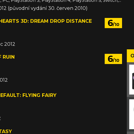
3DS, Android, PC, PlayStation 3, PlayStation 4, PlayStation 5, Switch, Switch 2, VITA, Wii U, Xbox 360, Xbox One, Xbox Series, iOS
012 (původní vydání 30. červen 2010)
6
HEARTS 3D: DREAM DROP DISTANCE
/10
ec 2012
O
6
 RUIN
/10
2012
EFAULT: FLYING FAIRY
2
TASY