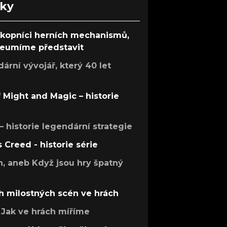
nky
ůkopníci herních mechanismů,
 neumíme představit
rní vývojář, který 40 let
f Might and Magic – historie
 – historie legendární strategie
s Creed - historie série
h, aneb Když jsou hry špatný
h milostných scén ve hrách
Jak ve hrách míříme