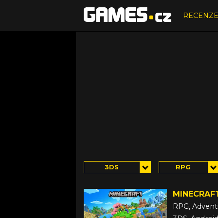
RECENZ
3DS
RPG
MINECRAF
RPG, Advent