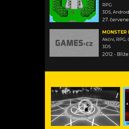
RPG
3DS, Android,
27. červene
MONSTER 
Akční, RPG, 
3DS
2012 - Blíž