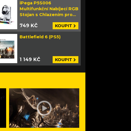
iPega P5S006
Multifunkční Nabíjecí RGB
Stojan s Chlazením pro
PS5 Slim bílý
749 KČ
KOUPIT
Battlefield 6 (PS5)
1 149 KČ
KOUPIT