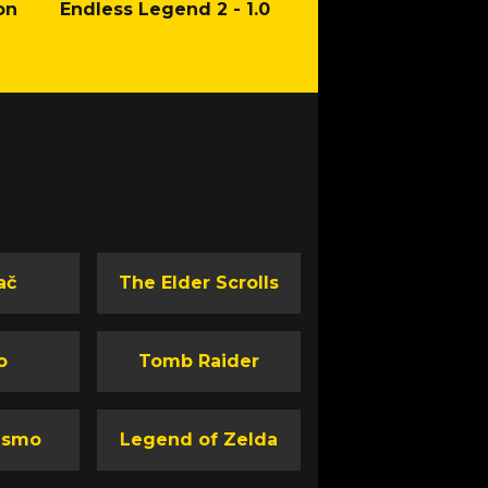
on
Endless Legend 2 - 1.0
Mafia: The Old Co
Man of Honor Ga
ač
The Elder Scrolls
o
Tomb Raider
ismo
Legend of Zelda