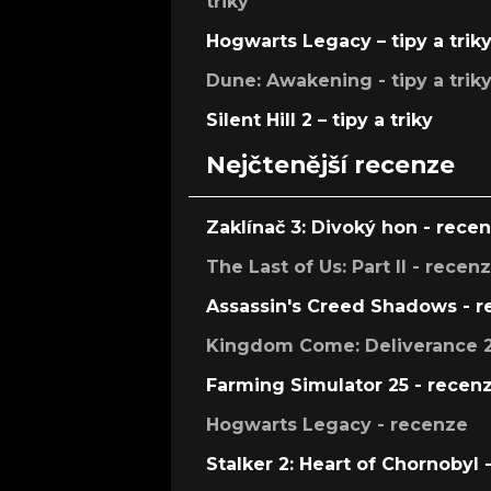
triky
Hogwarts Legacy – tipy a trik
Dune: Awakening - tipy a trik
Silent Hill 2 – tipy a triky
Nejčtenější recenze
Zaklínač 3: Divoký hon - rece
The Last of Us: Part II - recen
Assassin's Creed Shadows - 
Kingdom Come: Deliverance 2
Farming Simulator 25 - recen
Hogwarts Legacy - recenze
Stalker 2: Heart of Chornobyl 