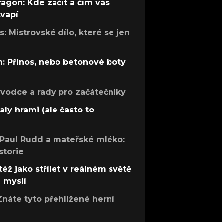
ragon: Kde začít a čím vás
kvapí
: Mistrovské dílo, které se jen
: Přínos, nebo betonové boty
růvodce a rady pro začátečníky
aly hrami (ale často to
 Paul Rudd a mateřské mléko:
storie
též jako střílet v reálném světě
ů myslí
Znáte tyto přehlížené herní