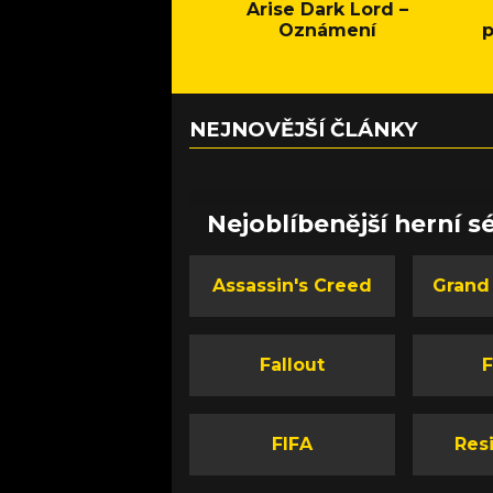
Arise Dark Lord –
Oznámení
p
NEJNOVĚJŠÍ ČLÁNKY
Nejoblíbenější herní sé
Assassin's Creed
Grand
Fallout
F
FIFA
Resi