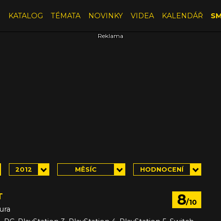
E
KATALOG
TÉMATA
NOVINKY
VIDEA
KALENDÁŘ
SM
2012
MĚSÍC
HODNOCENÍ
8
T
/10
ura