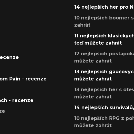
14 nejlepších her pro 
10 nejlepších boomer s
zahrát
11 nejlepších klasickýc
teď můžete zahrát
12 nejlepších postapoka
recenze
můžete zahrát
13 nejlepších gaučových
tom Pain - recenze
můžete zahrát
13 nejlepších her s ot
můžete zahrát
ach - recenze
14 nejlepších survivalů
ze
10 nejlepších RPG z poh
můžete zahrát