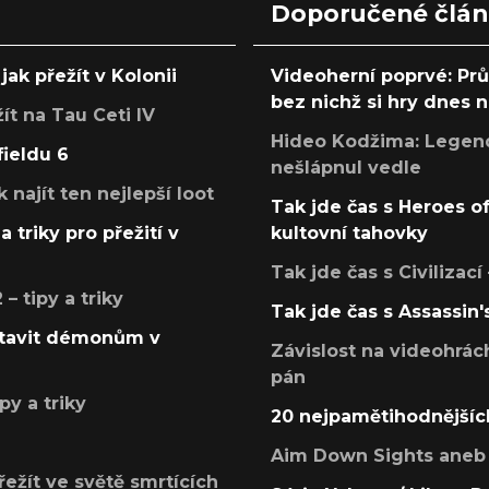
Doporučené člá
jak přežít v Kolonii
Videoherní poprvé: Pr
bez nichž si hry dnes
žít na Tau Ceti IV
Hideo Kodžima: Legendá
fieldu 6
nešlápnul vedle
k najít ten nejlepší loot
Tak jde čas s Heroes o
a triky pro přežití v
kultovní tahovky
Tak jde čas s Civilizací
 tipy a triky
Tak jde čas s Assassin'
postavit démonům v
Závislost na videohrác
pán
py a triky
20 nejpamětihodnějšíc
Aim Down Sights aneb 
přežít ve světě smrtících