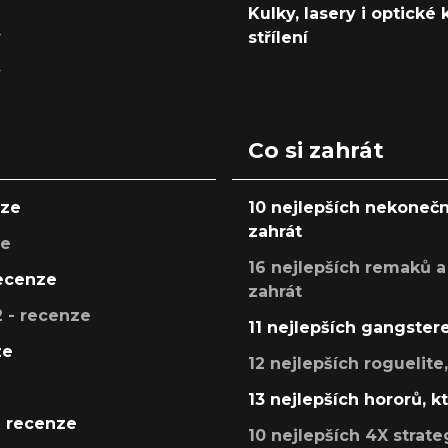
Kulky, lasery i optické
y
střílení
y
Co si zahrát
nze
10 nejlepších nekonečn
zahrát
ze
16 nejlepších remaků a
recenze
zahrát
 - recenze
11 nejlepších gangstere
ze
12 nejlepších roguelite
13 nejlepších hororů, k
- recenze
10 nejlepších 4X strate